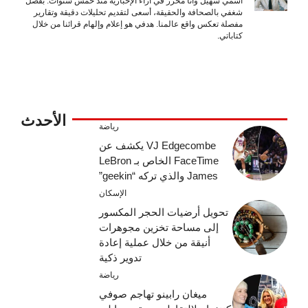
اسمي سهيل وأنا محرر في آراء الإخبارية منذ خمس سنوات. بفضل
شغفي بالصحافة والحقيقة، أسعى لتقديم تحليلات دقيقة وتقارير
مفصلة تعكس واقع عالمنا. هدفي هو إعلام وإلهام قرائنا من خلال
كتاباتي.
الأحدث
رياضة
VJ Edgecombe يكشف عن
FaceTime الخاص بـ LeBron
James والذي تركه “geekin”
الإسكان
تحويل أرضيات الحجر المكسور
إلى مساحة تخزين مجوهرات
أنيقة من خلال عملية إعادة
تدوير ذكية
رياضة
ميغان رابينو تهاجم صوفي