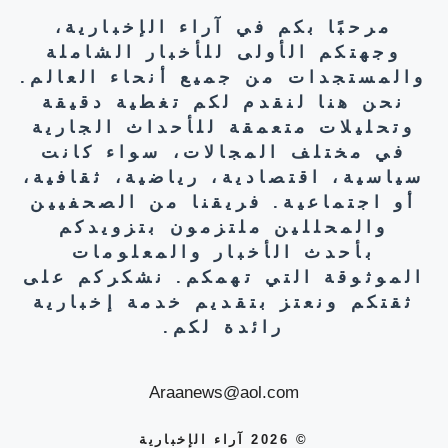
مرحبًا بكم في آراء الإخبارية،
وجهتكم الأولى للأخبار الشاملة
والمستجدات من جميع أنحاء العالم.
نحن هنا لنقدم لكم تغطية دقيقة
وتحليلات متعمقة للأحداث الجارية
في مختلف المجالات، سواء كانت
سياسية، اقتصادية، رياضية، ثقافية،
أو اجتماعية. فريقنا من الصحفيين
والمحللين ملتزمون بتزويدكم
بأحدث الأخبار والمعلومات
الموثوقة التي تهمكم. نشكركم على
ثقتكم ونعتز بتقديم خدمة إخبارية
رائدة لكم.
Araanews@aol.com
© 2026 آراء الإخبارية