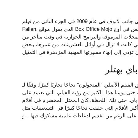
عاد فوكس إلى السلسلة إلى جانب لابوف في عام 2009 في الجزء الثاني من فيلم Transformers: Revenge of the
Fallen، الذي يقول موقع Box Office Mojo إنه حقق أكثر من 400 مليون دولار. في هذا الوقت، كانت فوكس في أوج
المجلات المرموقة والبرامج الحوارية في وقت متأخر من
التي كانت لا تزال في أوائل العشرينات من عمرها، ببعض
يلم الأصلي “المتحولون” نجاحًا تجاريًا كبيرًا. وفقًا لـ Box Office Mojo، فقد جلبت أكثر من 300 مليون دولار
تى يومنا هذا. الكثير من رؤية الفيلم، التي تعتمد على
ي. حتى تلك اللحظة، كان الممثل المخضرم في أفلام
م التي حققت نجاحًا كبيرًا في التسعينيات مثل “Bad Boys”، و”Armageddon” – الذي