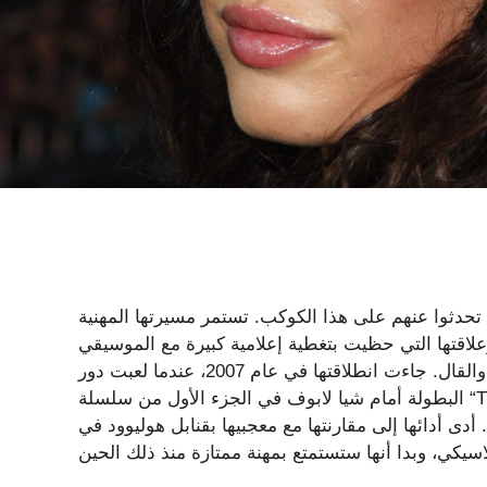
تحدثوا عنهم على هذا الكوكب. تستمر مسيرتها المهنية
تي حظيت بتغطية إعلامية كبيرة مع الموسيقي Machine Gun Kelly في جذب عناوين
الأخبار من منافذ البيع عبر الإنترنت، وخاصة مواقع القيل والقال. جاءت انطلاقتها في عام 2007، عندما لعبت دور
البطولة أمام شيا لابوف في الجزء الأول من سلسلة “Transformers”. حقق الفيلم نجاحًا كبيرًا في شباك التذاكر،
ى أدائها إلى مقارنتها مع معجبيها بقنابل هوليوود في