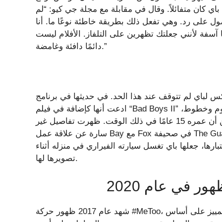
باي كان متفائلاً. وقال في مقابلة مع مجلة جي كيو: “لم
ول على رد. وهي تفعل ذلك بطريقة خاطئة نوعًا ما. أنا
نا آسفة لأنني جعلتك تعملين 12 ساعة. أنا آسفة لأنني جعلتك تظهرين على التلفاز. الأفلام ليست
دائمًا دافئة وغامضة.”
م تتوقف عند هذا الحد. في حديثها في برنامج “Jimmy Kimmel Live” في عام 2009،
ادعت أنها كإضافة في فيلم “Bad Boys II” في عام 2003، أُجبرت على الرقص تحت شلال في بيكيني بنجوم وخطوط،
وقبعة رعاة البقر، وكعب بطول 6 بوصات. – على الرغم من أن عمره 15 عامًا في ذلك الوقت. ظهرت تفاصيل غير
سارة عن علاقة عمل Bay مع Fox في صحيفة The Guardian في نفس الوقت تقريبًا. في تقرير يبدو مرحًا بشكل
رها، جعلها باي تغسل سيارته الفيراري في منزله أثناء
تصويرها لها.
 في عام 2020
شهد عام 2017 ظهور حركة #MeToo، وهي حملة شعبية لمعالجة التحرش الجنسي والإساءة والتمييز على أساس