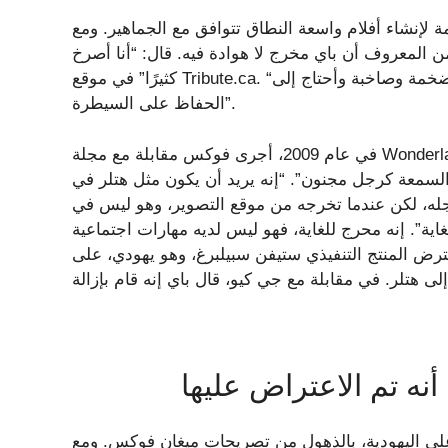
زمة لإنشاء أفلام واسعة النطاق تتوافق مع الجماهير. ومع
ن المعروف أن باي مخرج لا هوادة فيه. قال: “أنا أصرخ
كثيرًا” في موقع Tribute.ca. “أنا صوتي ومتطلب للغاية، ولكن هذا لأنني أصنع أفلامًا ضخمة وصاخبة وأحتاج إلى
الحفاظ على السيطرة”.
في عام 2009، أجرى فوكس مقابلة مع مجلة Wonderland وتحدث بعبارات غير سارة بشكل صادم عن Bay. وقالت:
 السمعة كرجل مجنون”. “إنه يريد أن يكون مثل هتلر في
أجله، لكن عندما تخرجه من موقع التصوير، وهو ليس في
ية”. إنه محرج للغاية، فهو ليس لديه مهارات اجتماعية
رض المنتج التنفيذي ستيفن سبيلبرغ، وهو يهودي، على
ه تم الاعتراض عليها
على اليهودية، بالذهول من تصريحات ميغان فوكس. ومع