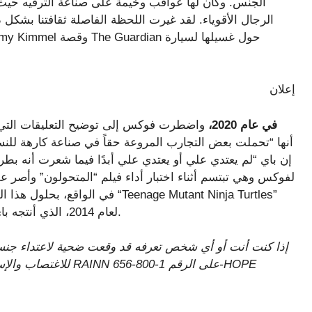
الجنس. وكان لها عواقب وخيمة على صناعة الترفيه حي
الرجال الأقوياء. لقد غيرت اللحظة الفاصلة ثقافتنا بشكل د
إعلان
في عام 2020،
أنها “تحملت بعض التجارب المروعة حقاً في صناعة كارهة للنس
إن باي “لم يعتدي علي أو يعتدي علي أبدًا فيما شعرت أنه بط
لفوكس وهي تبتسم أثناء اختبار أداء فيلم “المتحولون” وأصر ع
في الواقع، بحلول هذا الوقت، كان
لعام 2014، الذي أنتجه باي، مما يشير إلى وجود القليل من العداء بين المتعاونين.
إذا كنت أنت أو أي شخص تعرفه قد وقعت ضحية لاعتداء جنسي
للاغتصاب والإ