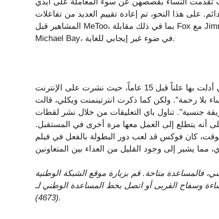
ث تقدمت النساء بقصصهن عن سوء المعاملة على أيدي
ائم. على هذا النحو، تم إعادة تقييم العديد من تفاعلات
المشاهير قبل MeToo، بما في ذلك مقابلة Fox مع Jimmy Kimmel وقصة The Guardian حول غسيلها لسيارة
Michael Bay، في ضوء غير إيجابي للغاية.
واضطرت فوكس إلى توضيح التعليقات التي أدلت بها علناً قبل 15 عاماً، حيث نشرت على الإنترنت
اء بلا رحمة”. ولكن كما ذكرت انترتينمنت ويكلي، قالت
ريقة جنسية”. تناول باي التعليقات من خلال نشر لقطات
لى أنه يتطلع إلى العمل معها مرة أخرى في المستقبل.
 فوكس قد لعب دور البطولة بالفعل في فيلم “Teenage Mutant Ninja Turtles”
، فالمساعدة متاحة. قم بزيارة
موقع الشبكة الوطنية
ساءة وسفاح القربى
أو اتصل بخط المساعدة الوطني لـ RAINN على الرقم 1-800-656-HOPE
(4673).