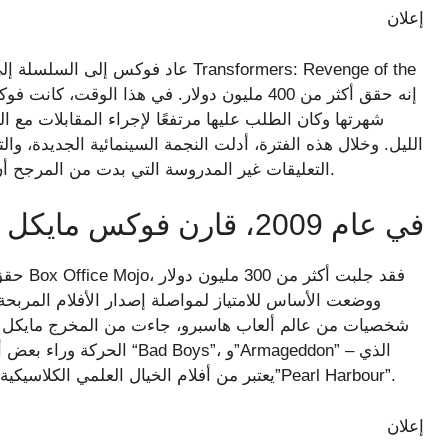
إعلان
شهرتها وكان الطلب عليها مرتفعًا لإجراء المقابلات مع 
الليل. وخلال هذه الفترة، أدلت النجمة السينمائية الجديدة، و
التعليقات غير المدروسة التي بدت من المرجح أن تؤدي إلى إنهاء مسيرتها المهنية المزدهرة في التمثيل.
في عام 2009، قارن فوكس مايكل باي بهتلر
حقق الف
ووضعت الأساس للامتياز لمواصلة إصدار الأفلام المربحة ح
شخصيات من عالم ألعاب هاسبرو، جاءت من المخرج مايكل با
الحركة وراء بعض أكبر الأفلا
يعتبر من أفلام الخيال العلمي الكلاسيكية على الرغم من تقديم ادعاءات علمية مشكوك فيها – و”Pearl Harbour”.
إعلان