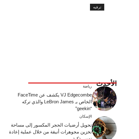
ترفيه
الأحدث
رياضة
VJ Edgecombe يكشف عن FaceTime
الخاص بـ LeBron James والذي تركه
“geekin”
الإسكان
تحويل أرضيات الحجر المكسور إلى مساحة
تخزين مجوهرات أنيقة من خلال عملية إعادة
تدوير ذكية