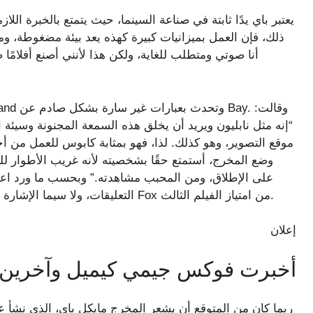
يعتبر باي يدًا ثابتة في صناعة السينما، حيث يتمتع بالخبرة اللا
ذلك، فإن العمل بميزانيات كبيرة كهذه يعد بيئة مضغوطة، وم
“إنه مثل نابليون ويريد أن يخلق هذه السمعة المجنونة وسيئة
موقع التصوير، وهو كذلك. لذا، فهو بمثابة كابوس للعمل من 
وضع المخرج، أستمتع حقًا بشخصيته لأنه غريب الأطوار للغا
على الإطلاق، ومن المحبب مشاهدته.” وبحسب ما ورد اعت
التعليقات، ولا سيما الإشارة إلى هتلر. في مقابلة مع جي كيو، قال باي إنه قام بإزالة Fox من امتياز الفيلم الثالث.
إعلان
أخبرت فوكس جيمي كيميل وآخرين أن
ربما كان من المتوقع أن يشعر المخرج مايكل باي، الذي نشأ 