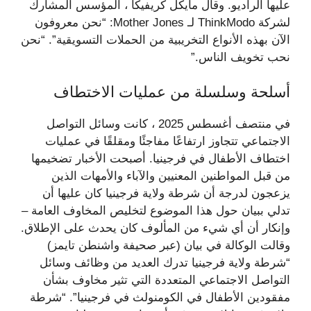
عليها الراديو. وقال مايكل كريفيكا ، المؤسس المشارك
لشركة ThinkModo لـ Mother Jones: “نحن معروفون
الآن بهذه الأنواع التخريبية من الحملات التسويقية”. “نحن
نحب تخويف الناس.”
أسلحة وسلسلة من عمليات الاختطاف
في منتصف أغسطس 2025 ، كانت وسائل التواصل
الاجتماعي تتجاوز ارتفاعًا مفاجئًا ومقلقًا في عمليات
اختطاف الأطفال في فرجينيا. أصبحت الأخبار تضخيمها
من قبل المواطنين المعنيين والآباء والأمهات الذين
يزعجون لدرجة أن شرطة ولاية فرجينيا كان عليها أن
تدلي ببيان حول هذا الموضوع لتخليص المخاوف العامة –
وإنكار أن أي شيء من المألوف كان يحدث على الإطلاق.
وقالت الوكالة في بيان (عبر صحيفة واشنطن تايمز)
“شرطة ولاية فرجينيا تدرك العديد من وظائف وسائل
التواصل الاجتماعي المتعددة التي تثير مخاوف بشأن
مفقودين الأطفال في الكومنولث في فرجينيا”. “شرطة