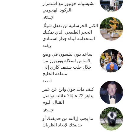
تشيشولم جونيور مع استمرار
الركود الهجومي
الإسكان
الكتل الخرسانية لن تفعل شيئًا:
الحجر الطبيعي الذي يمكنك
استخدامه لبناء جدار استنادي
رياضة
ساعد دون نيلسون في وضع
الأساس لسلالة ووريورز من
خلال جلب ستيف كاري إلى
منطقة الخليج
الصحة
كيف مات جون واين عن عمر
يناهز 72 عامًا؟ عائلته تواصل
القتال اليوم
الإسكان
ما يجب إزالته من حديقتك أو
حديقتك لإبعاد الظربان