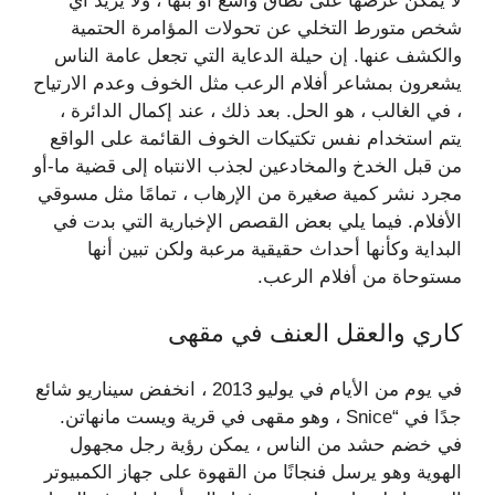
لا يمكن عرضها على نطاق واسع أو بثها ، ولا يريد أي
شخص متورط التخلي عن تحولات المؤامرة الحتمية
والكشف عنها. إن حيلة الدعاية التي تجعل عامة الناس
يشعرون بمشاعر أفلام الرعب مثل الخوف وعدم الارتياح
، في الغالب ، هو الحل. بعد ذلك ، عند إكمال الدائرة ،
يتم استخدام نفس تكتيكات الخوف القائمة على الواقع
من قبل الخدخ والمخادعين لجذب الانتباه إلى قضية ما-أو
مجرد نشر كمية صغيرة من الإرهاب ، تمامًا مثل مسوقي
الأفلام. فيما يلي بعض القصص الإخبارية التي بدت في
البداية وكأنها أحداث حقيقية مرعبة ولكن تبين أنها
مستوحاة من أفلام الرعب.
كاري والعقل العنف في مقهى
في يوم من الأيام في يوليو 2013 ، انخفض سيناريو شائع
جدًا في “Snice ، وهو مقهى في قرية ويست مانهاتن.
في خضم حشد من الناس ، يمكن رؤية رجل مجهول
الهوية وهو يرسل فنجانًا من القهوة على جهاز الكمبيوتر