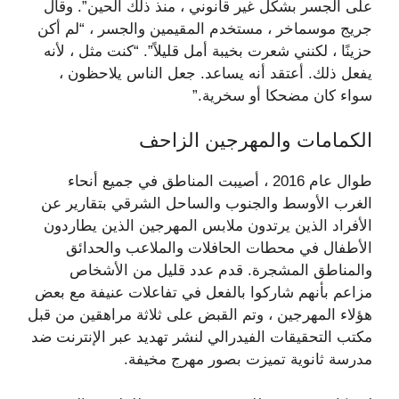
على الجسر بشكل غير قانوني ، منذ ذلك الحين”. وقال
جريج موسماخر ، مستخدم المقيمين والجسر ، “لم أكن
حزينًا ، لكنني شعرت بخيبة أمل قليلاً”. “كنت مثل ، لأنه
يفعل ذلك. أعتقد أنه يساعد. جعل الناس يلاحظون ،
سواء كان مضحكا أو سخرية.”
الكمامات والمهرجين الزاحف
طوال عام 2016 ، أصيبت المناطق في جميع أنحاء
الغرب الأوسط والجنوب والساحل الشرقي بتقارير عن
الأفراد الذين يرتدون ملابس المهرجين الذين يطاردون
الأطفال في محطات الحافلات والملاعب والحدائق
والمناطق المشجرة. قدم عدد قليل من الأشخاص
مزاعم بأنهم شاركوا بالفعل في تفاعلات عنيفة مع بعض
هؤلاء المهرجين ، وتم القبض على ثلاثة مراهقين من قبل
مكتب التحقيقات الفيدرالي لنشر تهديد عبر الإنترنت ضد
مدرسة ثانوية تميزت بصور مهرج مخيفة.