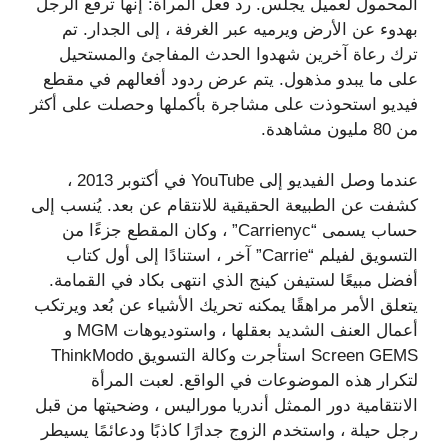
المحمول لعميل يجلس. رد فعل المرأة: إنها ترفع الرجل
بهدوء عن الأرض ويرميه عبر الغرفة ، إلى الجدار. تم
ترك رعاة آخرين شهدوا الحدث المفاجئ والمستحيل
على ما يبدو مذهول. يتم عرض ردود أفعالهم في مقطع
فيديو استحوذت على مشاجرة بأكملها وحصلت على أكثر
من 80 مليون مشاهدة.
عندما وصل الفيديو إلى YouTube في أكتوبر 2013 ،
كشفت عن الطبيعة الحقيقية للانتقام عن بعد. يُنسب إلى
حساب يسمى “Carrienyc” ، وكان المقطع جزءًا من
التسويق لفيلم “Carrie” آخر ، استنادًا إلى أول كتاب
أفضل مبيعًا لستيفن كينج الذي انتهى بكاد في القمامة.
يتعلق الأمر مراهقًا يمكنه تحريك الأشياء عن بُعد ويرتكب
أعمال العنف الشديد بعقلها ، واستوديوهات MGM و
Screen GEMS استأجرت وكالة التسويق ThinkModo
لتكرار هذه الموضوعات في الواقع. لعبت المرأة
الانتقامية دور الممثل أندريا موراليس ، وضحيتها من قبل
رجل حيلة ، واستخدم الزوج جدارًا كاذبًا ودعائمًا يسيطر