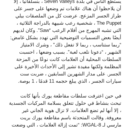
يستطع الناس في بلدة Seven Valleys ، بنسلفانيا ، إلا
أن يلاحظوا أن هناك علامات تم وضعها على جسر على
طراز الجسر المزعج. عرضت كل من الملصقات بيلي
The Puppet ، شخصية رعب شبيهة بالدراجة الثلاثية ،
التي تشبه المهرج من أفلام الرعب “Saw”. وكان لديهم
أيضًا بعض التسميات التوضيحية التي تهدد بشكل غامض:
“ربما ستناسب ، ربما لا تفعل ذلك” ، وشرك الامتياز
الشهير ، “دعونا نلعب لعبة”. بسبب وضعها ، احسبت
السلطات المحلية أن العلامات كانت نوعًا من المزحة
المظلمة ولكنها مفيدة تشير إلى الأحداث الأخيرة على
الجسر. على مدار الشهرين السابقين ، ضربت ست
سيارات الجسر ، الذي يبلغ حجمه 11 قدمًا ، 1 بوصة.
في حين اعترفت سلطات مقاطعة يورك بأنها كانت
تبحث بنشاط في حلول تتعلق بسلامة المركبات الجسدية
، إلا أنها لم تضع العلامات. لا تزال هوية الجاني غير
معروفة. وقالت المتحدثة باسم مقاطعة يورك بريت
مارسي لـ WGAL-8: “تمت إزالة العلامات ، التي وضعت