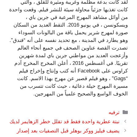
لقد كانت بدعة مظلمة وغريبة ومثيرة للقلق ، والتي
كانت تغذيها جزئياً محاولة سيئة للنشر فيلم. وقعت واحدة
من أوائل مشاهد المهرج المرعبة في جرين باي ،
ويسكونسن ، في يونيو 2016. التقط العديد من السكان
صورة لمهرج شرير يحمل باقة من البالونات السوداء
وهو يطارد في المدينة ، مع تحديد نفسه على أنه “فندق”.
تصدرت القصة عناوين الصحف في جميع أنحاء العالم
وأزعجت العديد من مواطني جرين باي لمدة شهرين
تقريبًا. في أغسطس 2016 ، أعلن المخرج المخرج آدم
كراوس على Facebook أنه كتب وإنتاج وإخراج فيلم
“Gags” ، وهو فيلم قصير عن مهرج بهذا الاسم. كانت
مسيرة المهرج حيلة دعائية ، حيث كانت تتسرب من
الخوف الواسع والصحيح علمياً من المهرجين.
التصنيفات
ترفيه
نبتة عطرية واحدة فقط قد تقلل خطر الزهايمر لديك
يضيف فيليز ووكر بوهلر قبل التصفيات بعد إصدار