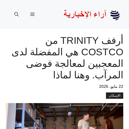
نتقل
لى
القائمة
لمحتوى
أرفف TRINITY من
COSTCO هي المفضلة لدى
المعجبين لمعالجة فوضى
المرآب. وهنا لماذا
22 مايو، 2026
الإسكان