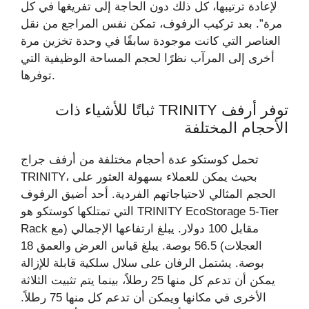
لإعادة ترتيبها، كل ذلك دون الحاجة إلى تفريغها في كل
مرة”. بعد تركيب الرفوف، تمكن نفس المراجع من نقل
العناصر التي كانت موجودة سابقًا في وحدة تخزين مرة
أخرى إلى المرآب نظرًا لحجم المساحة الوظيفية التي
توفرها.
توفر أرفف TRINITY ثباتًا للأشياء ذات
الأحجام المختلفة
تحمل كوستكو عدة أحجام مختلفة من أرفف جراج
TRINITY، بحيث يمكن للعملاء بسهولة العثور على
الحجم المثالي لاحتياجاتهم الفردية. أحد أضيق الرفوف
التي تمتلكها كوستكو هو TRINITY EcoStorage 5-Tier
Rack مقابل 100 دولار. يبلغ ارتفاعها الإجمالي (مع
العجلات) 56.5 بوصة. يبلغ قياس العرض والعمق 18
بوصة. يشتمل الرفان على سلال سلكية قابلة للإزالة
يمكن أن تدعم كل منها 25 رطلاً، بينما يتم تثبيت الثلاثة
الأخرى في مكانها ويمكن أن تدعم كل منها 75 رطلاً.