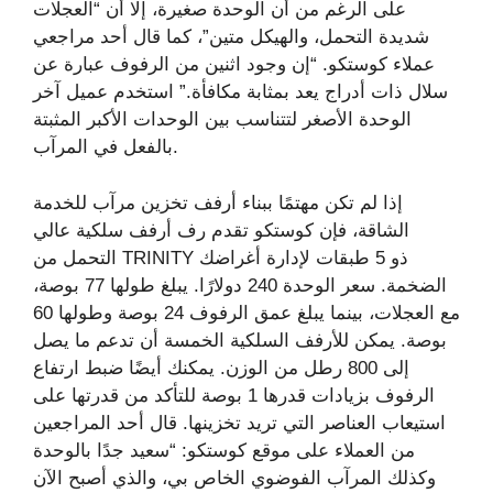
على الرغم من أن الوحدة صغيرة، إلا أن “العجلات
شديدة التحمل، والهيكل متين”، كما قال أحد مراجعي
عملاء كوستكو. “إن وجود اثنين من الرفوف عبارة عن
سلال ذات أدراج يعد بمثابة مكافأة.” استخدم عميل آخر
الوحدة الأصغر لتتناسب بين الوحدات الأكبر المثبتة
بالفعل في المرآب.
إذا لم تكن مهتمًا ببناء أرفف تخزين مرآب للخدمة
الشاقة، فإن كوستكو تقدم رف أرفف سلكية عالي
التحمل من TRINITY ذو 5 طبقات لإدارة أغراضك
الضخمة. سعر الوحدة 240 دولارًا. يبلغ طولها 77 بوصة،
مع العجلات، بينما يبلغ عمق الرفوف 24 بوصة وطولها 60
بوصة. يمكن للأرفف السلكية الخمسة أن تدعم ما يصل
إلى 800 رطل من الوزن. يمكنك أيضًا ضبط ارتفاع
الرفوف بزيادات قدرها 1 بوصة للتأكد من قدرتها على
استيعاب العناصر التي تريد تخزينها. قال أحد المراجعين
من العملاء على موقع كوستكو: “سعيد جدًا بالوحدة
وكذلك المرآب الفوضوي الخاص بي، والذي أصبح الآن