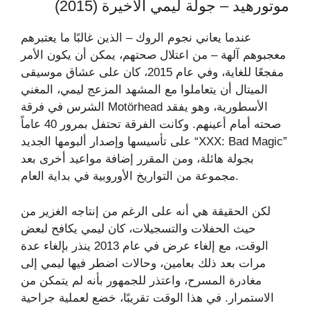
موتورهيد – جولة ليمي الأخيرة (2015)
عندما يعاني نجوم الروك – الذين غالبًا ما يعتبرهم
معجبوهم آلهة – من اعتلال صحتهم، يمكن أن يكون الأمر
مفجعًا للغاية، وفي عام 2015، كان على عشاق موسيقى
الميتال أن يتعاملوا مع المشهد المزعج ليمي، المغني
الشرس في فرقة Motörhead الأسطورية، وهو يفقد
صحته أمام أعينهم. وكانت الفرقة تحتفل بمرور 40 عاماً
على تأسيسها وإصدار ألبومها الجديد “XXX: Bad Magic”
بجولة هائلة، ومن المقرر إضافة مواعيد أخرى بعد
مجموعة من التواريخ الأوروبية في بداية العام.
لكن الحقيقة هي أنه على الرغم من إنتاجه الغزير من
حيث الحفلات والتسجيلات، كان ليمي يكافح لبعض
الوقت، مع إلغاء عرض في عام 2013 ينذر بإلغاء عدة
مرات بعد ذلك بعامين، وحالات اضطر فيها ليمي إلى
مغادرة المسرح، واعتذر للجمهور بأنه لم يتمكن من
الاستمرار. في هذا الوقت تقريبًا، خضع لعملية جراحية