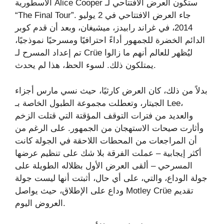
الأسطورية Alice Cooper ستكون العرض الافتتاحي لـ
“The Final Tour”. جاء العرض الافتتاحي في 2 يوليو
2014، في غراند رابيدز، ميشيغان، وبعد أن قدم كوبر
الدائم الخضرة للجمهور أداءً احترافيًا ومسرحيًا نموذجيًا،
تم إعداد المسرح لـ Crüe ليُظهر للعالم أنهم ما زالوا
يمتلكون ذلك. لسوء الحظ، هذا لم يحدث.
بدلاً من ذلك، كان العرض كارثيًا، حيث نسي مارس أجزاء
الجيتار، وتعطلت مجموعة الطبول الخاصة بـ Lee،
والعديد من فترات التوقف المؤقتة التي قتلت الزخم
وأثارت صيحات الاستهجان من الجمهور. على الرغم من
أن المراجعات من المحطات اللاحقة في الجولة كانت
أكثر إيجابية – عملت الفرقة بلا شك على تنظيم عرضها
المسرحي – ألقى العرض الأول بظلاله الطويلة على
جولة الوداع، والتي، على أي حال، أثبتت أنها ليست جولة
وداع على الإطلاق، حيث يواصل Motley Crüe تقديم
العروض اليوم.