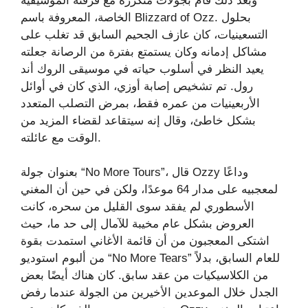
وبعد ذلك قام بجولات متكررة مع فرقته الموسيقية
الخاصة، المعروفة باسم Blizzard of Ozz. بحلول
التسعينيات، كان عازف الجحيم السابق قد تغلب على
مشاكل إدمانه وكان يستمتع بفترة من الرصانة جعلته
يعيد النظر في أسلوب حياته في موسيقى الروك أند
رول. تم تشخيص إصابة أوزي، الذي كان في أوائل
الأربعينيات من عمره فقط، بمرض التصلب المتعدد
بشكل خاطئ، وقال إنه سيتقاعد لقضاء المزيد من
الوقت مع عائلته.
بعنوان جولة “No More Tours”، قال Ozzy وداعًا
لمعجبيه على مدار 64 موعدًا، ولكن في حين أن المغني
الأسطوري لم يفقد سوى القليل من سحره، كانت
العروض بشكل عام مخيبة للآمال إلى حد ما، حيث
اشتكى المعجبون من أن قائمة الأغاني استمدت بقوة
من ألبوم استوديو “No More Tears” للعام السابق، بدلاً
من الكلاسيكيات من عقد سابق. كان هناك أيضًا بعض
الجدل خلال الموعدين الأخيرين من الجولة عندما رفض