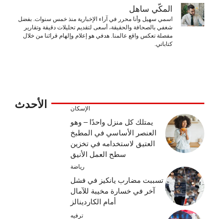
المكّي ساهل
اسمي سهيل وأنا محرر في آراء الإخبارية منذ خمس سنوات. بفضل
شغفي بالصحافة والحقيقة، أسعى لتقديم تحليلات دقيقة وتقارير
مفصلة تعكس واقع عالمنا. هدفي هو إعلام وإلهام قرائنا من خلال
كتاباتي.
الأحدث
الإسكان
يمتلك كل منزل واحدًا – وهو
العنصر الأساسي في المطبخ
العتيق لاستخدامه في تخزين
سطح العمل الأنيق
رياضة
تسببت مضارب يانكيز في فشل
آخر في خسارة مخيبة للآمال
أمام الكاردينالز
ترفيه