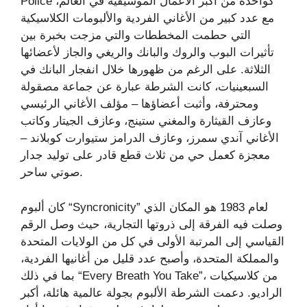
Police كواحدة من أكبر الأعمال الموسيقية في العالم،
مع عدد كبير من الأغاني الفردية والألبومات الكلاسيكية
التي حطمت المخططات والتي مزجت بخبرة بين
تأثيرات البوب ​​والروك والبانك والريغي والجاز لأعضائها
الثلاثة. على الرغم من ظهورها خلال انفجار البانك في
السبعينيات، كانت الشرطة عبارة عن جماعة مصقولة
ومحترفة، وأثبت أعضاؤها – مؤلف الأغاني الرئيسي
وعازف القيثارة والمغني ستينج، وعازف الجيتار وكاتب
الأغاني آندي سمرز، وعازف الدرامز ستيوارت كوبلاند –
معجزة كعمل حي من ثلاث قطع قادر على توليد جدار
صوتي ساحر.
كان ألبوم “Syncronicity” لعام 1983 هو المكان الذي
وصلت فيه الفرقة إلى ذروتها التجارية، حيث وصل الرقم
القياسي إلى المرتبة الأولى في كل من الولايات المتحدة
والمملكة المتحدة، وأصبح عدد قليل من أغانيها الفردية،
بما في ذلك “Every Breath You Take”، من كلاسيكيات
الراديو. دعمت الشرطة الألبوم بجولة عالمية هائلة، أكبر