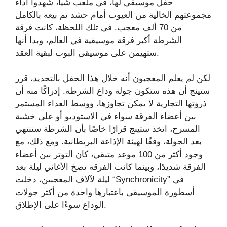
حفل موسيقي لها، في ملعب شيا، شهدوا أداء
مجموعتهم الخالية من العيوب أمام حشد تم بيعه بالكامل
من 70 ألف معجب. في تلك اللحظة، كانت فرقة
الشرطة أكبر فرقة موسيقية في العالم، وبدا أنها
ستهيمن على موسيقى البوب ​​لبقية العقد.
لكن لم يعلم المعجبون أنه خلال هذا الحفل بالتحديد، قرر
ستينج أن هذه ستكون جولة وداع الشرطة. إدراكًا منه أن
ذروتها التجارية لا يمكن تجاوزها، ووسط العداء المستمر
بين أعضاء الفرقة سواء في الاستوديو أو على خشبة
المسرح، اتخذ ستينج قرارًا خاصًا بأن الشرطة ستنتهي
بعد الجولة، وفقًا لهيئة الإذاعة البريطانية. ومع ذلك، مع
وجود أكثر من 100 موعد متبقي، كان التوتر بين أعضاء
الفرقة شديدًا، وبينما كانت الفرقة تضخ الأغاني ليلة بعد
ليلة لآلاف المعجبين، دخلت “Synchronicity” في
أسطورة الموسيقى باعتبارها واحدة من أكثر جولات
الوداع سوءًا على الإطلاق.