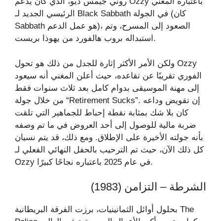
روني جيمس ديو، الذي كان يدعم Ozzy باعتباره المغني
الرئيسي الجديد لـ Black Sabbath في الجولة (كان
Sabbath هو عمل الدعم)، الصعود إلى المسرح، وتم
استبداله بروب هالفورد من يهوذا بريست.
ولكن الأمر الأكثر إثارة للجدل من ذلك هو تحول Ozzy
الفوري تقريبًا عن تقاعده، حيث أعلن المغني أنه سيعود
إلى مهنة الموسيقى بدوام كامل بعد ثلاث سنوات فقط
من خلال جولة “Retirement Sucks”. إن تقويض وداعه
كان بلا شك بمثابة نقطة إحباط للجماهير التي تلقت
ضربة مالية للوصول إلى أحد العروض في ما تم وصفه
بأنه جولته الأخيرة على الإطلاق. ومع ذلك، قد يتم نسيان
كل ذلك الآن، حيث تم الترحيب بالحفل النهائي الفعلي لـ
Ozzy في عام 2025 باعتباره نجاحًا كبيرًا.
الشرطة – التزامن (1983)
بحلول أوائل الثمانينيات، برزت الفرقة البريطانية The