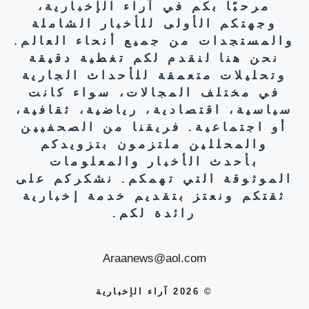
مرحبًا بكم في آراء الإخبارية،
وجهتكم الأولى للأخبار الشاملة
والمستجدات من جميع أنحاء العالم.
نحن هنا لنقدم لكم تغطية دقيقة
وتحليلات متعمقة للأحداث الجارية
في مختلف المجالات، سواء كانت
سياسية، اقتصادية، رياضية، ثقافية،
أو اجتماعية. فريقنا من الصحفيين
والمحللين ملتزمون بتزويدكم
بأحدث الأخبار والمعلومات
الموثوقة التي تهمكم. نشكركم على
ثقتكم ونعتز بتقديم خدمة إخبارية
رائدة لكم.
Araanews@aol.com
© 2026 آراء الإخبارية