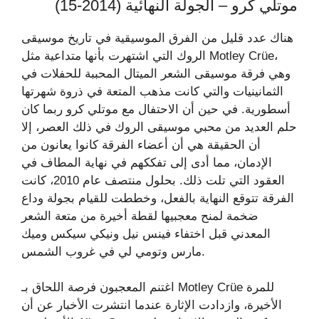
موتلي كرو – الجولة النهائية (2014-15)
هناك عدد قليل من الفرق الموسيقية في تاريخ موسيقى
الروك التي اشتهرت بأنها متداعية مثل Motley Crüe،
وهي فرقة موسيقى الشعر الميتال المحببة للحفلات في
الثمانينيات والتي كانت مذهب المتعة في ذروة شهرتها
أسطورية. في حين أن الاحتفال مع موتلي كرو ربما كان
حلم العديد من محبي موسيقى الروك في ذلك العصر، إلا
أن الحقيقة هي أن أعضاء الفرقة كانوا يعانون من
الإدمان، مما أدى إلى تفككهم في نهاية المطاف في
العقود التي تلت ذلك. بحلول منتصف عام 2010، كانت
الفرقة تتوقع النهاية بالفعل، وخططت للقيام بجولة وداع
ضخمة لمنح معجبيها لقطة أخيرة من متعة الشعر
المعدني قبل اختفاء فينس نيل ونيكي سيكس وميك
مارس وتومي لي في غروب الشمس.
اغتنم المعجبون فرصة اللحاق بـ Motley Crüe للمرة
الأخيرة، وازدادت الإثارة عندما انتشرت الأخبار عن أن