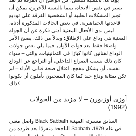
يومًا ما. بالنسبة للبعض، من الواضح أن الفرقة لم تعد
تسير في نفس الاتجاه، بينما بالنسبة للآخرين، يمكن أن
تجبر المشكلات الطبية أو الشخصية الفرقة على توديع
قاعدتها الجماهيرية. في بعض الحالات المذكورة أدناه،
ليس لدى الأفعال المعنية أدنى فكرة عن أن الجولة
المعنية هي وداع على الإطلاق؛ وبدلاً من ذلك، يصبح الأمر
واضحًا فقط بعد فوات الأوان. فيما يلي بعض جولات
الوداع لفنانين كانوا كبارًا في الثمانينيات، والتي – سواء
كان ذلك بسبب الصراع الداخلي، أو التراجع عن الوداع
نفسه، أو، بشكل مفجع، اعتلال صحة فناني الأداء – لم
تكن بمثابة وداع جيد كما كان المعجبون يأملون أن يكونوا
كذلك.
أوزي أوزبورن – لا مزيد من الجولات
(1992)
واصل مغني Black Sabbath السابق مسيرته المهنية
الناجحة منفردًا بعد طرده من Sabbath في عام 1979،