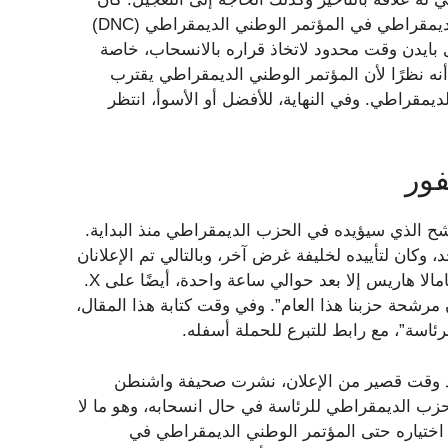
من المقرر الإعلان عن بايدن كمرشح رئاسي رسمي للحزب الديمقراطي في المؤتمر الوطني الديمقراطي (DNC)
ان لدى بايدن وقت محدود لاتخاذ قراره بالانسحاب، خاصة
 أنه نظرًا لأن المؤتمر الوطني الديمقراطي يقترب
مقراطي. وفي النهاية، للأفضل أو الأسوأ، انتظر
فور
شح الذي سيؤيده في الحزب الديمقراطي منذ البداية.
كيف كان لخطاب إعلانه على X غرض واحد، وكان لتأييده لخليفة غرض آخر، وبالتالي تم الإعلانان
بشكل منفصل. ولم يحدث تأييد بايدن الرسمي لنائبة الرئيس كامالا هاريس إلا بعد حوالي ساعة واحدة، أيضًا على X.
 مرشحة حزبنا هذا العام”. وفي وقت كتابة هذا المقال،
بعد وقت قصير من الإعلان، نشرت صحيفة واشنطن
ب الديمقراطي للرئاسة في حال انسحابه، وهو ما لا
اختياره حتى المؤتمر الوطني الديمقراطي في