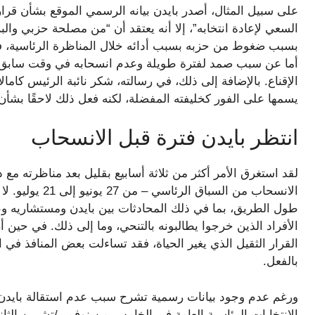
السعي لإعادة انتخابه”، إلا أنه يعتقد أن “من مصلحة حزبي والبل
بسبب ضغوط من حزبه بسبب أدائه خلال المناظرة الرئاسية، ف
أما عن سبب صمد لفترة طويلة وعدم انسحابه في وقت سابق، ف
الإقناع. بالإضافة إلى ذلك، في رسالته، شكر نائبة الرئيس كاما
يسمها على الفور كخليفته المفضلة، لكنه فعل ذلك لاحقًا بشأن X
انتظر بايدن فترة قبل الانسحاب
لقد استغرق الأمر أكثر من ثلاثة أسابيع بقليل بعد مناظرته مع
الانسحاب من الس
طول الطريق، بما في ذلك المحادثات بين بايدن ومستشاريه وعائ
الأفراد الذين خرجوا يطالبونه بالتنحي، وما إلى ذلك. في حين أن ث
القرار الثقيل الذي يغير الحياة، فقد تساءلت بعض المنافذ في
بالفعل.
ورغم عدم وجود بيانات رسمية تشرح سبب عدم استقالة بايد
الانتخابات الرئاسية العامة في الخامس من نوفمبر/تشرين الثاني