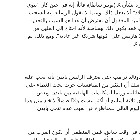
على سبيل المثال، أصدر بايدن بيانه الرسمي الموقع بشأن قراره بشأن X (تويتر سابقًا)، قائلًا إنه في حين كان “ينوي
اد” ألا يفعل ذلك. وبينما لا تقول الرسالة إنه انسحب
من المعقول أن نفترض أن هذا هو السبب بالتحديد.
قد يكون ذلك ببساطة لأنه احتاج إلى القليل من
لا هاريس على “كونها شريكة غير عادية”. ومع ذلك، لم
.
 دونالد ترامب حتى يعترف الرئيس بايدن بأنه يجب عليه
باق الرئاسي – من 27 يونيو إلى 21 يوليو. لا شك أن الكثير من المناقشات جرت تحت الغطاء على
لته، وربما المكالمات الهاتفية بين بايدن وبعض
لاثة أسابيع أو أكثر ليست وقتًا طويلاً لاتخاذ مثل هذا
 اليوم التالي للمناظرة عن سبب عدم تنحي بايدن
ن في وقت سابق، فمن المنطقي أن يكون القرب من
 له علاقة بالتأخير وكذلك الحاجة إلى التعجيل. كان