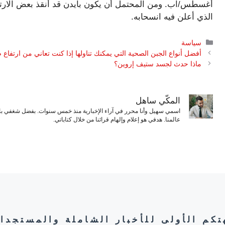
أغسطس/آب. ومن المحتمل أن يكون بايدن قد أنقذ بعض الارت
الذي أعلن فيه انسحابه.
التصنيفات
سياسة
أفضل أنواع الجبن الصحية التي يمكنك تناولها إذا كنت تعاني من ارتفاع
ماذا حدث لجسد ستيف إروين؟
المكّي ساهل
اسمي سهيل وأنا محرر في آراء الإخبارية منذ خمس سنوات. بفضل شغفي بال
عالمنا. هدفي هو إعلام وإلهام قرائنا من خلال كتاباتي.
هتكم الأولى للأخبار الشاملة والمستجدا