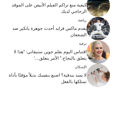
كيفية منع تراكم الفيلم الأبيض على الموقد
الزجاجي لديك
رياضة
يقدم ماكس فرايد أحدث جوهرة يانكيز ضد
الشجعان
ترفيه
اقتباس اليوم بقلم جوين ستيفاني: “هذا لا
يتعلق بالنجاح.” الأمر يتعلق…’
الإسكان
لا يسد بندقية؟ اصنع بنفسك بديلاً مؤقتًا بأداة
تمتلكها بالفعل