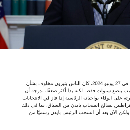
حتى قبل أن يعقد دونالد ترامب وجو بايدن مناظرتهما الرئاسية في 27 يونيو 2024، كان الناس يثيرون مخاوف بشأن
ًا، وهو أكبر سنًا من ترامب ببضع سنوات فقط، لكنه بدا أكثر ضعفًا، لدرجة أن
لى الوفاء بواجباته الرئاسية إذا فاز في الانتخابات
مقراطيين لصالح انسحاب بايدن من السباق، بما في ذلك
 ولكن الآن بعد أن انسحب الرئيس بايدن رسميًا من