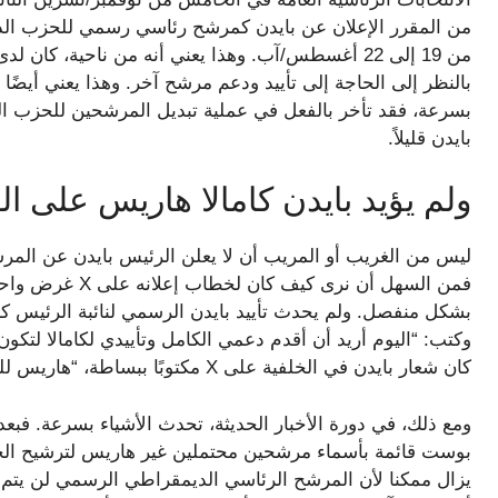
من 19 إلى 22 أغسطس/آب. وهذا يعني أنه من ناحية، ك
بالنظر إلى الحاجة إلى تأييد ودعم مرشح آخر. وهذا يعني أيضًا
بسرعة، فقد تأخر بالفعل في عملية تبديل المرشحين للحزب الدي
بايدن قليلاً.
ولم يؤيد بايدن كامالا هاريس على ال
ليس من الغريب أو المريب أن لا يعلن الرئيس بايدن عن المر
فمن السهل أن نرى 
وكتب: “اليوم أريد أن أقدم دعمي الكامل وتأييدي لكامالا لتكون
كان شعار بايدن في الخلفية على X مكتوبًا ببساطة، “هاريس للرئاسة”، مع رابط للتبرع للحملة أسفله.
ومع ذلك، في دورة الأخبار الحديثة، تحدث الأشياء بسرعة. ف
بوست قائمة بأسماء مرشحين محتملين غير هاريس لترشيح الحز
يزال ممكنا لأن المرشح الرئاسي الديمقراطي الرسمي لن يتم 