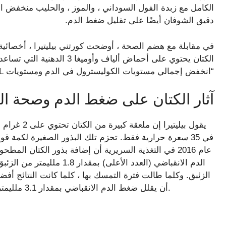
الكامل مع زبدة الفول السوداني ، والموز ، والحليب منخفض ا
دقيق الشوفان أيضًا على تقليل ضغط الدم.
في مقابلة مع هضم الصحة ، أوضحت كورتني بيليتيرا ، أخصائية
الكتان يحتوي على أحماض ألياف 
“انخفض إجمالي مستويات الكوليسترول في الدم ومستويات LDL للمساعدة في الحد من ضغط الدم”.
آثار الكتان على ضغط الدم وصحة ال
في 35 سعرة حرارية فقط. تحزم تلك البذور الصغيرة لكمة
عام 2016 في التغذية السريرية أن إضافة بذور الكتان 
أن يقلل ضغط الدم الانقباضي بمقدار 3.1 ملليمتر من الزئبق والانبساطي بمقدار 2.6 ملليمتر من الزئبق.