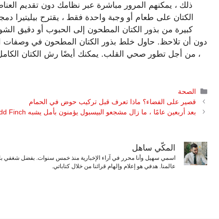
ذلك ، يمكنهم المرور مباشرة عبر نظامك دون تقديم العناصر 
الكتان على طعام أو وجبة واحدة فقط ، يقترح بيليتيرا دم
كبيرة من بذور الكتان المطحون إلى الحبوب أو دقيق الشوف
دون أن تلاحظ. حاول خلط بذور الكتان المطحون في وصفات الخ
، من أجل تطور صحي القلب. يمكنك أيضًا رش الكتان الكام
التصنيفات
الصحة
قصير على الفضاء؟ ماذا تعرف قبل تركيب حوض في الحمام
بعد أربعين عامًا ، ما زال مشجعو البيسبول يؤمنون بأمل يشبه Sidd Finch
المكّي ساهل
اسمي سهيل وأنا محرر في آراء الإخبارية منذ خمس سنوات. بفضل شغفي بال
عالمنا. هدفي هو إعلام وإلهام قرائنا من خلال كتاباتي.