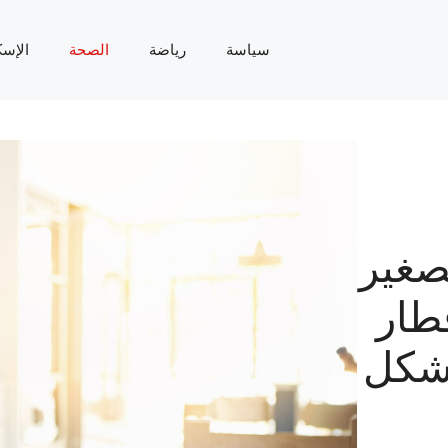
سياسة
رياضة
الصحة
الإسك
صغير
طار
شكل