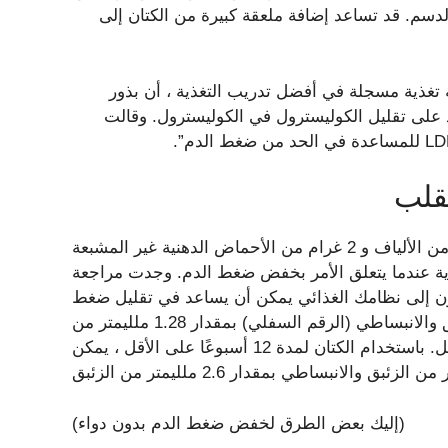
لدسم. قد تساعد إضافة ملعقة كبيرة من الكتان إلى
 تغذية مسجلة في أفضل تدريب التغذية ، أن بذور
وأوميغا 3 الدهنية التي تساعد على تقليل الكوليسترول في الكوليسترول. وقالت
قلب
يقول بيليتيرا إن ملعقة كبيرة من الكتان تحتوي على 2 غرام من الألياف و 2 غرام من الأحماض الدهنية غير المشبعة
 قوية عندما يتعلق الأمر بخفض ضغط الدم. وجدت مراجعة
المطحون إلى نظامك الغذائي يمكن أن يساعد في تقليل ضغط
الدم الانقباضي (العدد الأعلى) بمقدار 1.8 ملليمتر من الزئبق والانبساطي (الرقم السفلي) بمقدار 1.28 ملليمتر من
الزئبق. وكلما طالت فترة التمسك بها ، كلما كانت النتائج أفضل. باستخدام الكتان لمدة 12 أسبوعًا على الأقل ، يمكن
(إليك بعض الطرق لخفض ضغط الدم بدون دواء)