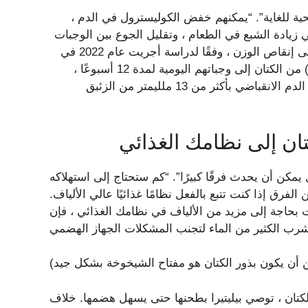
 صحية للغاية”. “يمكنهم خفض الكوليسترول في الدم ،
زيادة الشبع في الطعام ، وتقليل الجوع بين الوجبات
، وتقليل أمراض القلب والأوعية الدموية.” قد تساعدك أيضًا على إنقاص الوزن ، وفقًا لدراسة أجريت عام 2022 في
Explore. عندما أضاف الناس 30 جرامًا (حوالي 4 ملاعق كبيرة) من الكتان إلى وجباتهم اليومية لمدة 12 أسبوعًا ،
فقدوا وزنهم وقللوا من مستويات الكوليسترول. انخفض ضغط الدم الانقباضي بأكثر من 13 ملليمتر من الزئبق
ان إلى نظامك الغذائي
يمكن أن يحدث فرقًا كبيرًا”. “كم ستحتاج إلى استهلاكه
لفرق إذا كنت تتبع بالفعل نظامًا غذائيًا عالي الألياف.
جة إلى مزيد من الألياف في نظامك الغذائي ، فإن PeLitera توصي بالبدء بملعقة أو 2 ملاعق كبيرة من
كتان ، توصي بيليتيرا بطحنها حتى يسهل هضمها. خلاف