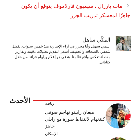
مات بارزال ، سيميون فارلاموف يتوقع أن يكون
جاهزًا لمعسكر تدريب الجزر
المكّي ساهل
اسمي سهيل وأنا محرر في آراء الإخبارية منذ خمس سنوات. بفضل
شغفي بالصحافة والحقيقة، أسعى لتقديم تحليلات دقيقة وتقارير
مفصلة تعكس واقع عالمنا. هدفي هو إعلام وإلهام قرائنا من خلال
كتاباتي.
الأحدث
رياضة
ميغان رابينو تهاجم صوفي
كننغهام لالتقاط صورة مع رايلي
جاينز
الإسكان