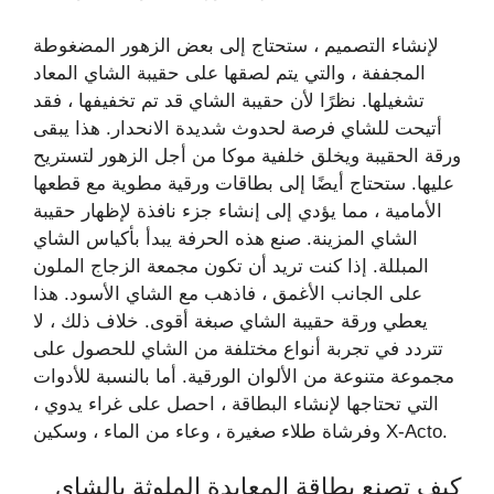
لإنشاء التصميم ، ستحتاج إلى بعض الزهور المضغوطة
المجففة ، والتي يتم لصقها على حقيبة الشاي المعاد
تشغيلها. نظرًا لأن حقيبة الشاي قد تم تخفيفها ، فقد
أتيحت للشاي فرصة لحدوث شديدة الانحدار. هذا يبقى
ورقة الحقيبة ويخلق خلفية موكا من أجل الزهور لتستريح
عليها. ستحتاج أيضًا إلى بطاقات ورقية مطوية مع قطعها
الأمامية ، مما يؤدي إلى إنشاء جزء نافذة لإظهار حقيبة
الشاي المزينة. صنع هذه الحرفة يبدأ بأكياس الشاي
المبللة. إذا كنت تريد أن تكون مجمعة الزجاج الملون
على الجانب الأغمق ، فاذهب مع الشاي الأسود. هذا
يعطي ورقة حقيبة الشاي صبغة أقوى. خلاف ذلك ، لا
تتردد في تجربة أنواع مختلفة من الشاي للحصول على
مجموعة متنوعة من الألوان الورقية. أما بالنسبة للأدوات
التي تحتاجها لإنشاء البطاقة ، احصل على غراء يدوي ،
وفرشاة طلاء صغيرة ، وعاء من الماء ، وسكين X-Acto.
كيف تصنع بطاقة المعايدة الملوثة بالشاي