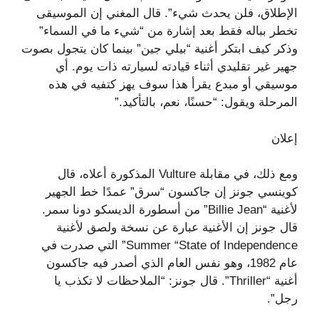
الإطلاق، فلن يحدث شيء”. قال المغني إن الموسيقى
تخطر بباله فقط بعد إشارة من “شيء ما في السماء”
وذكر كيف ابتكر أغنية “بيلي جين” بينما كان يتجول بصوت
جهير غير تقليدي أثناء قيادته لسيارته ذات يوم. أي
موسيقي أو مبدع يقرأ هذا سوف يهز كتفيه في هذه
المرحلة ويقول: “حسنًا، نعم، بالتأكيد.”
إعلان
ومع ذلك، في مقابلة Vulture المذكورة أعلاه، قال
كوينسي جونز إن جاكسون “سرق” عمدًا خط الجهير
لأغنية “Billie Jean” من أسطورة الديسكو دونا سمر.
قال جونز إن الأغنية عبارة عن نسخة ولصق لأغنية
Summer “State of Independence” التي صدرت في
عام 1982، وهو نفس العام الذي أصدر فيه جاكسون
أغنية “Thriller”. قال جونز: “الملاحظات لا تكذب يا
رجل”.