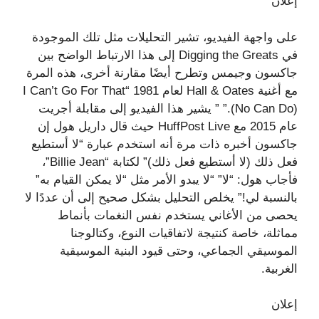
إعلان
على واجهة الفيديو، تشير التحليلات مثل تلك الموجودة
في Digging the Greats إلى هذا الارتباط الواضح بين
جاكسون وجيمس وتطرح أيضًا مقارنة أخرى، هذه المرة
مع أغنية Hall & Oates لعام 1981 “I Can’t Go For That
(No Can Do).” ” يشير هذا الفيديو إلى مقابلة أجريت
عام 2015 مع HuffPost Live حيث قال داريل هول إن
جاكسون أخبره ذات مرة أنه استخدم عبارة “لا أستطيع
فعل ذلك (لا أستطيع فعل ذلك)” لكتابة “Billie Jean”،
فأجاب هول: “لا” “لا يبدو الأمر مثل “لا يمكن القيام به”
بالنسبة لي!” يخلص التحليل بشكل صحيح إلى أن عددًا لا
يحصى من الأغاني يستخدم نفس النغمات بأنماط
مماثلة، خاصة كنتيجة لاتفاقيات النوع، وكتالوجنا
الموسيقي الجماعي، وحتى قيود البنية الموسيقية
الغربية.
إعلان