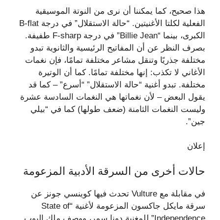
هذا صحيح، كما يمكننا أن نرى من النوتة الموسيقية
الفعلية لكلتا الأغنيتين. “حالة الاستقلال” في درجة B-flat
الكبرى، بينما “Billie Jean” في درجة F-sharp طفيفة.
بصرف النظر عن أن المفاتيح الرئيسية والثانوية تبدو
مختلفة جذريًا وتنقل مشاعر مختلفة تمامًا، فإن نغمات
الأغاني لا تكذب: إنها مختلفة تمامًا. كما أن الوتيرة
مختلفة. تبدو أغنية “حالة الاستقلال” “أسرع” – كما قد
يقول البعض – لأن نغماتها هي النغمات السادسة عشرة
وليست النغمات الثامنة (ضعف طولها) كما في “بيلي
جين”.
إعلان
حالات أخرى من السرقة الأدبية المزعومة
في مقابلة مع Vulture تحدث فيها كوينسي جونز عن
سرقة مايكل جاكسون المزعومة لأغنية “State of
Independence” للمغنية دونا سمر، ووصف ملك البوب ​​