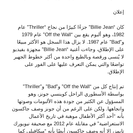
إعلان
كان “Billie Jean” جزءًا كبيرًا من نجاح “Thriller” عام
1982، وهو ألبوم يقع بين “Off the Wall” عام 1979
و”Bad” عام 1987. لا يزال هذا السجل هو الأكثر مبيعًا
على الإطلاق، وجاءت أغنية “Billie Jean” مجهزة بفيديو
لا يُنسى ورقصة وبالطبع واحدة من أكثر خطوط الجهير
تواضعًا والتي يمكن التعرف عليها على الفور على
الإطلاق.
تم إنتاج كل من “Off the Wall” و”Bad” و”Thriller”
بواسطة الأسطوري الراحل كوينسي جونز، وهو
المسؤول عن الكثير من جودة هذه الألبومات وصوتها
واتجاهها. ولكن على الرغم من أن جونز وصف جاكسون
بأنه “أحد أكثر الأطفال موهبة في تاريخ الأعمال
الاستعراضية” في مقابلة عام 2012 مع صحيفة نيويورك
تايمز، إلا أنه وصف جاكسون أيضًا بأنه “ميكافيلي كما