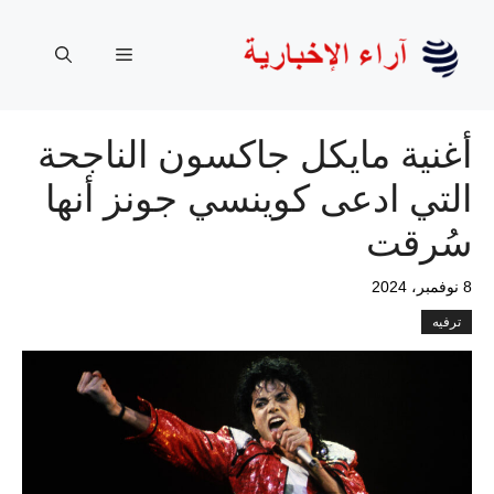
نتقل
لى
القائمة
لمحتوى
أغنية مايكل جاكسون الناجحة
التي ادعى كوينسي جونز أنها
سُرقت
8 نوفمبر، 2024
ترفيه