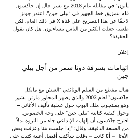
يأتون” في مقابلة عام 2018 مع نسر. قال إن جاكسون
قام بتمزيق خط الجهير في “بيلي جين”. اعتذر جونز
لاحقًا عن هذا التصريح على قناة X في ذلك العام، لكن
طعنته جعلت الكثير من الناس يتساءلون: هل كان يقول
الحقيقة؟
إعلان
اتهامات بسرقة دونا سمر من أجل بيلي
جين
هناك مقطع من الفيلم الوثائقي “العيش مع مايكل
جاكسون” لعام 2003 والذي يظهر المحاور مارتن بشير
وهو يستجوب ملك البوب ​​حول عملية تأليف الأغاني –
وحول كيفية كتابته “بيلي جين” على وجه الخصوص.
اقترح جاكسون أن إلهامه الإبداعي جاء من الثروة بدلاً
من الصنعة الدقيقة. وقال: “إذا جلست هنا وعزفت بعض
الأوتار – أيًا كانت – وقلت سأكتب أفضل أغنية كتبت على