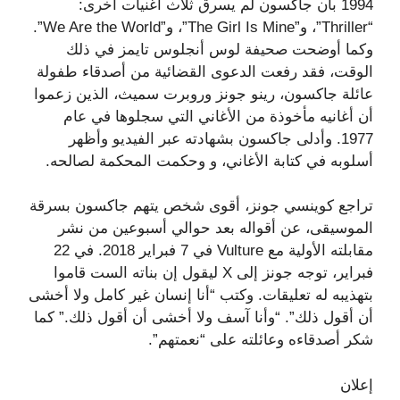
1994 بأن جاكسون لم يسرق ثلاث أغنيات أخرى:
“Thriller”، و”The Girl Is Mine”، و”We Are the World”.
وكما أوضحت صحيفة لوس أنجلوس تايمز في ذلك
الوقت، فقد رفعت الدعوى القضائية من أصدقاء طفولة
عائلة جاكسون، رينو جونز وروبرت سميث، الذين زعموا
أن أغانيه مأخوذة من الأغاني التي سجلوها في عام
1977. وأدلى جاكسون بشهادته عبر الفيديو وأظهر
أسلوبه في كتابة الأغاني، و وحكمت المحكمة لصالحه.
تراجع كوينسي جونز، أقوى شخص يتهم جاكسون بسرقة
الموسيقى، عن أقواله بعد حوالي أسبوعين من نشر
مقابلته الأولية مع Vulture في 7 فبراير 2018. في 22
فبراير، توجه جونز إلى X ليقول إن بناته الست قاموا
بتهذيبه له تعليقات. وكتب “أنا إنسان غير كامل ولا أخشى
أن أقول ذلك”. “وأنا آسف ولا أخشى أن أقول ذلك.” كما
شكر أصدقاءه وعائلته على “نعمتهم”.
إعلان