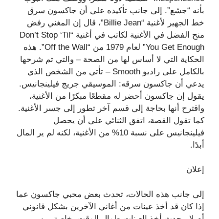
بأنه “جشع”. إلى جانب تأكيده على أن جاكسون سرق
خط الجهير لأغنية “Billie Jean”، قال إن المغني رفض
منح الفضل في الأغنية لكاتب في أغنية “Don’t Stop ‘Til
You Get Enough” لعام 1979 من “Off the Wall”. هذه
الحكاية التي لا أساس لها من الصحة – والتي تم شرحها
بالكامل على راديو Smooth – تأتي من الشخص الذي
يدعي أن جاكسون سرقه: الموسيقي جريج فيلينجانيس.
يقول إن جاكسون أحضر له مقطعًا مبكرًا من الأغنية،
واقترح أنها بحاجة إلى قسم آخر تطور إلى جسر الأغنية.
كما تقول القصة، اتفق الثنائي على أن يحصل
فيلينجانيس على نسبة 10% من الأغنية، لكنه لم ير المال
أبدًا.
إعلان
إلى جانب هذه الحالات، تحدث بعض محبي جاكسون عما
إذا كان قد أخذ عينات من أغاني الآخرين بشكل قانوني
أم لا. يحدث أخذ العينات طوال الوقت، خاصة بين