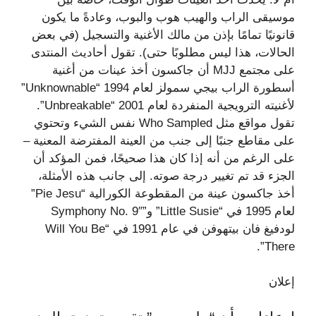
موسيقى الراب والهيب هوب والبوب، وعادةً ما يكون
قانونيًا تمامًا بإذن من مالك الأغنية والتسجيل (في بعض
الحالات، هذا ليس مطلوبًا حتى). تقول أحاديث المنتدى
على مجتمع MJJ أن جاكسون أخذ عينات من أغنية
أسطورة الراب بيجي سمولز لعام 1994 “Unknownable”
لأغنيته الترويجية المنفردة لعام 2001 “Unbreakable”.
تقول مواقع مثل Who Sampled نفس الشيء وتحتوي
على مقاطع جنبًا إلى جنب من العينة المفترضة المعنية –
على الرغم من أنه إذا كان هذا صحيحًا، فمن المؤكد أن
الجزء قد تم تغيير درجة صوته. إلى جانب هذه الأمثلة،
أخذ جاكسون عينة من المقطوعة الكورالية “Pie Jesu”
لعام 1995 في “Little Susie” و”Symphony No. 9″
لودفيغ فان بيتهوفن في عام 1991 في “Will You Be
There”.
إعلان