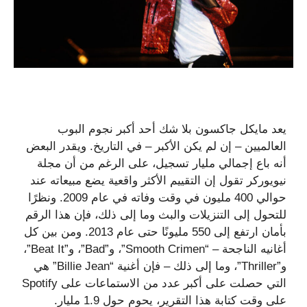
يعد مايكل جاكسون بلا شك أحد أكبر نجوم البوب ​​​​
العالميين – إن لم يكن الأكبر – في التاريخ. ويقدر البعض
أنه باع إجمالي مليار تسجيل، على الرغم من أن مجلة
نيويوركر تقول إن التقييم الأكثر واقعية يضع مبيعاته عند
حوالي 400 مليون في وقت وفاته في عام 2009. ونظرًا
للتحول إلى التنزيلات والبث وما إلى ذلك، فإن هذا الرقم
بأمان ارتفع إلى 550 مليونًا حتى عام 2013. ومن بين كل
أغانيه الناجحة – “Smooth Crimen”، و”Bad”، و”Beat It”،
و”Thriller”، وما إلى ذلك – فإن أغنية “Billie Jean” هي
التي حصلت على أكبر عدد من الاستماعات على Spotify
على وقت كتابة هذا التقرير، يحوم حول 1.9 مليار.