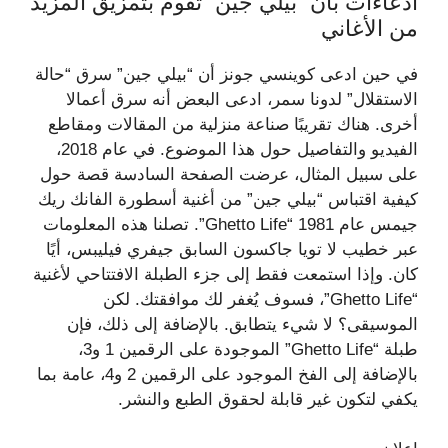
ادعاءات بأن “بيلي جين” تقوم بتمزيق المزيد
من الأغاني
في حين ادعى كوينسي جونز أن “بيلي جين” سرق “حالة
الاستقلال” لدونا سمر، ادعى البعض أنه سرق أعمالا
أخرى. هناك تقريبًا صناعة منزلية من المقالات ومقاطع
الفيديو والتفاصيل حول هذا الموضوع. في عام 2018،
على سبيل المثال، عرضت الصفحة السادسة قصة حول
كيفية اقتباس “بيلي جين” من أغنية أسطورة الفانك ريك
جيمس عام 1981 “Ghetto Life”. تصلنا هذه المعلومات
عبر خطيب لا تويا جاكسون السابق جيفري فيليبس، أيًا
كان. وإذا استمعت فقط إلى جزء الطبلة الافتتاحي لأغنية
“Ghetto Life”، فسوف يُغفر لك موافقتك. لكن
الموسيقى؟ لا شيء يتطابق. بالإضافة إلى ذلك، فإن
طبلة “Ghetto Life” الموجودة على الرقمين 1 و3،
بالإضافة إلى الفخ الموجود على الرقمين 2 و4، عامة بما
يكفي لتكون غير قابلة لحقوق الطبع والنشر.