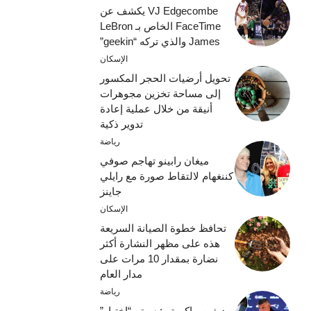
VJ Edgecombe يكشف عن
FaceTime الخاص بـ LeBron
James والذي تركه “geekin”
الإسكان
تحويل أرضيات الحجر المكسور
إلى مساحة تخزين مجوهرات
أنيقة من خلال عملية إعادة
تدوير ذكية
رياضة
ميغان رابينو تهاجم صوفي
كننغهام لالتقاط صورة مع رايلي
جاينز
الإسكان
تحافظ خطوة الصيانة السريعة
هذه على مظهر النشارة أكثر
نضارة بمقدار 10 مرات على
مدار العام
رياضة
ديفين ماكورتي: سيتم “اختبار”