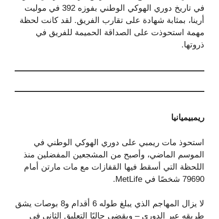
في تاريخ دوري الهوكي الوطني بفوزه 392 في موليت
أرينا، بمثابة شهادة على تقارب الفريق. لقد كانت لحظة
مهمة استحوذت على الصداقة الحميمة للفريق في
ذروتها.
ريمبيميانيا
استحوذ مات ريمبي على دوري الهوكي الوطني في
الموسم الماضي، وأصبح من المشجعين المفضلين منذ
اللحظة التي أسقط فيها القفازات مع مات مارتن أمام
79690 شخصًا في MetLife.
لا يزال المهاجم الذي يبلغ طوله 6 أقدام و8 بوصات يشق
طريقه عبر الدوري – ويقضي حاليًا التعليق الثاني في