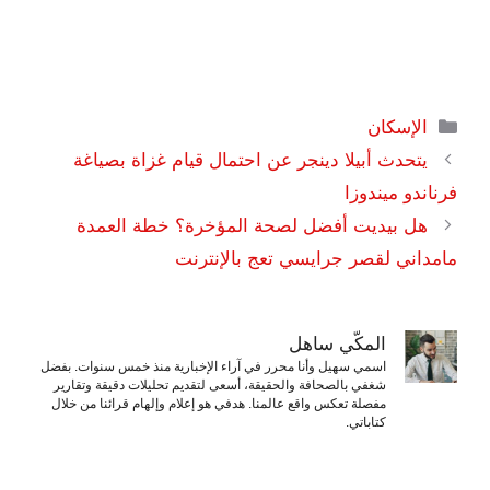
التصنيفات
الإسكان
يتحدث أبيلا دينجر عن احتمال قيام غزاة بصياغة
فرناندو ميندوزا
هل بيديت أفضل لصحة المؤخرة؟ خطة العمدة
مامداني لقصر جرايسي تعج بالإنترنت
المكّي ساهل
اسمي سهيل وأنا محرر في آراء الإخبارية منذ خمس سنوات. بفضل
شغفي بالصحافة والحقيقة، أسعى لتقديم تحليلات دقيقة وتقارير
مفصلة تعكس واقع عالمنا. هدفي هو إعلام وإلهام قرائنا من خلال
كتاباتي.