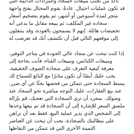
تأكد من تجنب مبيعات السجاد والمزادات الدائمة التي
قد تكون عمليات احتيال. عادةً، يقوم المحتال بفتح واجهة
متجر لمدة أسبوعين أو أشهر، ثم يقوم بتضخيم أسعار
سجاده غير المكلف، ثم يبيعه مقابل ما يدعي أنه
تخفيضات هائلة. إنهم لا يسمحون بالعودة، وقد ينتقلون
إلى موقعهم التالي قبل أن تكتشف أنك قد تعرضت له.
إذا كنت تبحث عن سجاد عالي الجودة في متاجر التوفير،
ومبيعات الكنائس، ومبيعات الفناء، فأنت بحاجة إلى
معرفة كيفية التعرف على سجادة الصوف الحقيقية.
يجب عليك أيضًا أن تكون مثابرًا مع البائع للسماح لك
ببسط السجادة حتى تتمكن من فحصها بحثًا عن أي ضرر.
عند بيع العقارات، عليك التوجه مباشرة نحو السجاد عند
وصولك. بمجرد أن ترى السجادة التي تعجبك، قم بإزالة
ملصق السعر للإشارة إلى أن السجادة قد تم بيعها وخذها
إلى الشخص الذي يدير عملية البيع. فقط بعد أن تراهن
على مطالبتك بالسجادة، يجب أن تبحث عن العناصر
الثمينة الأخرى التي قد تتمكن من التقاطها.