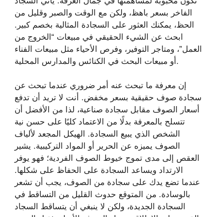
تكون محبوبة لمساهمتها في جمال الغرفة. يأتي السجاد
الفاخر بسعر باهظ، ولكن مع الوقت والصبر وقليل من
الحظ، يمكنك العثور على السجادة المثالية بخصم كبير.
ابحث عن الشيء الحقيقي في مبيعات “الخروج من
العمل”، ومتاجر التوفير، وفرص الأحياء مثل مبيعات الفناء
أو مبيعات البحث في الكنائس والمدارس المحلية.
إن معرفة ما تبحث عنه أمر ضروري عندما تبحث عن
سجادة صوف حقيقية بسعر مخفض. أنت لا تريد أن تدفع
أسعار الصوف مقابل سجادة صناعية، لذا من الأفضل أن
تتسلح بالمعرفة بدلًا من الاعتماد كليًا على حسن نية
الشخص الذي يبيع السجادة. الهيكل المجعد لألياف
الصوف يميزه عن الحرير أو المواد التركيبية. يشير
العقص إلى مدى تموج خيوط الصوف الفردية؛ فهو يوفر
الارتداد ويساعد السجادة على الحفاظ على شكلها.
عندما تضع يدك على سجادة من الصوف، يجب أن تشعر
بالوسادة. من المتوقع حدوث القليل من التساقط في
السجادة الجديدة، ولكن لا ينبغي أن يتساقط السجاد