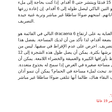
السويسري الموجود في وعاء بالحجم المناسب أن يصل إلى 15 قدمًا وينتشر حتى 8 أقدام. إذا كنت بحاجة إلى ملء
مساحة فارغة كبيرة بالقرب من النافذة، فهذا هو اختيارك. ينمو التين الباكي ليصل طوله إلى 6 أقدام. إن إعادة زرعها
اتهم. امنحهم ضوءًا ساطعًا غير مباشر وتربة غنية جيدة
التصريف.
التالي في القائمة هو dracaena ذو الحواف الحمراء. يمكن الاحتفاظ بهذا النبات الذي يسهل العناية به على ارتفاع 6
 بضعة أقدام، لذا تأكد من أن لديك المساحة. يفضل هذا
ة التصريف. احرص على عدم الإفراط في سقيها. ليس من
المستغرب أن أشجار النخيل الاستوائية تحب الرطوبة، لذا قم برشها بكثرة. يمكن أن يصل طول هذه الشجرة إلى 12
أوراقها الكبيرة والعميقة والخضراء اللامعة. يمكن أن
 إلى 10 أقدام ويميل إلى شغل مساحة صغيرة في العرض إذا سمح له بجذوع متعددة.
. تبحث لملء مساحة في الحمام؟ يمكن أن تنمو آذان
.
مًا