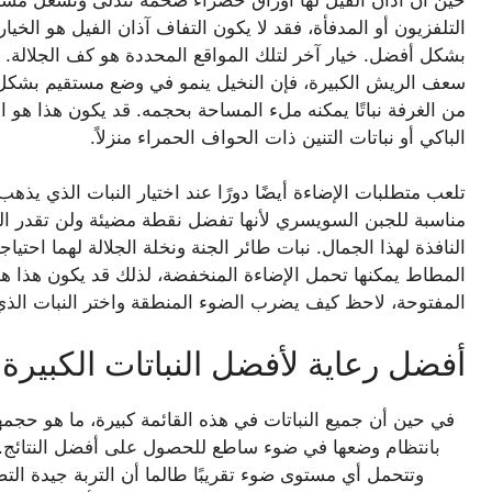
حين أن آذان الفيل لها أوراق خضراء ضخمة تتدلى وتشغل مساحة
التلفزيون أو المدفأة، فقد لا يكون التفاف آذان الفيل هو الخيا
بشكل أفضل. خيار آخر لتلك المواقع المحددة هو كف الجلالة. ف
سعف الريش الكبيرة، فإن النخيل ينمو في وضع مستقيم بشكل 
من الغرفة نباتًا يمكنه ملء المساحة بحجمه. قد يكون هذا هو ال
الباكي أو نباتات التنين ذات الحواف الحمراء منزلاً.
تلعب متطلبات الإضاءة أيضًا دورًا عند اختيار النبات الذي يذه
مناسبة للجبن السويسري لأنها تفضل نقطة مضيئة ولن تقدر ال
النافذة لهذا الجمال. نبات طائر الجنة ونخلة الجلالة لهما احتي
المطاط يمكنها تحمل الإضاءة المنخفضة، لذلك قد يكون هذا هو
المفتوحة، لاحظ كيف يضرب الضوء المنطقة واختر النبات الذي
أفضل رعاية لأفضل النباتات الكبيرة
وتتحمل أي مستوى ضوء تقريبًا طالما أن التربة جيدة ال