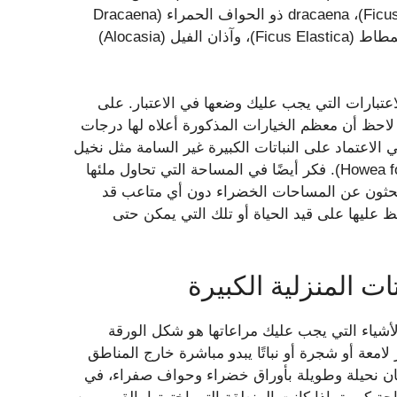
السويسري (Monstera adansonii)، التين الباكي (Ficus benjamina)، dracaena ذو الحواف الحمراء (Dracaena
Marginata). )، ونخيل الجلالة (Ravenea rivularis)، وشجرة المطاط (Ficus Elastica)، وآذان الفيل (Alocasia)
عتبارات التي يجب عليك وضعها في الاعتبار. على
 لاحظ أن معظم الخيارات المذكورة أعلاه لها درجات
الاعتماد على النباتات الكبيرة غير السامة مثل نخيل
الخيزران (Chamaedorea seifrizii) أو نخيل الكنتيا (Howea forsteriana). فكر أيضًا في المساحة التي تحاول ملئها
 يبحثون عن المساحات الخضراء دون أي متاعب قد
 عليها على قيد الحياة أو تلك التي يمكن حتى
ات المنزلية الكبيرة
 الأشياء التي يجب عليك مراعاتها هو شكل الورقة
لامعة أو شجرة أو نباتًا يبدو مباشرة خارج المناطق
ثعبان نحيلة وطويلة بأوراق خضراء وحواف صفراء، في