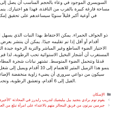
في أوعية أكبر قليلاً سنويًا سيساعدهم على تحقيق إمكان
أقدام أو أقل إذا تم تقليمه جيدًا. يمكن أن ينتشر بعرض
الاختيار الضوء الساطع وغير المباشر والتربة الرخوة جيد
قدمًا وتتحمل الضوء المتوسط. تشتهر نباتات شجرة المطاط ب
ينمو هذا الزميل المثير للاهتمام
سيكون من دواعي سروري أن يضيء زاوية منخفضة الإضاءة
الفيل إلى 6 أقدام، وتعشق الرطوبة، وتحب البقاء هناك، طالما أنها تتلقى ضوءًا ساطعًا غير مباشر.
التصنيفات
الإسكان
يقوم توم برادي بتجنيد بيل بيليشيك لتدريب رايدرز في المحادثة “الأخيرة”
جيرمين بيرتون من فريق البنجالز متهم بالاعتداء على امرأة تبلغ من العمر 19 عا