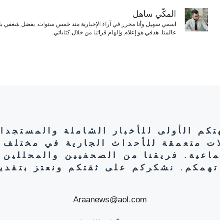
المكّي ساهل
اسمي سهيل وأنا محرر في آراء الإخبارية منذ خمس سنوات. بفضل شغفي بال
عالمنا. هدفي هو إعلام وإلهام قرائنا من خلال كتاباتي.
هتكم الأولى للأخبار الشاملة والمستجدا
ات متعمقة للأحداث الجارية في مختلف 
تماعية. فريقنا من الصحفيين والمحللين 
تهمكم. نشكركم على ثقتكم ونعتز بتقديم
Araanews@aol.com