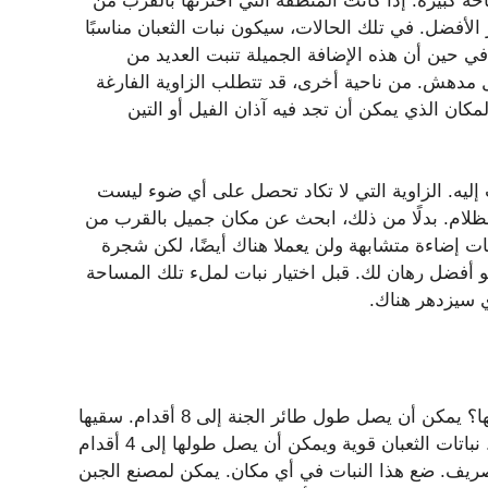
 كبيرة. إذا كانت المنطقة التي اخترتها بالقرب من
ر الأفضل. في تلك الحالات، سيكون نبات الثعبان مناسبًا
ي حين أن هذه الإضافة الجميلة تنبت العديد من
مدهش. من ناحية أخرى، قد تتطلب الزاوية الفارغة
مكان الذي يمكن أن تجد فيه آذان الفيل أو التين
ب إليه. الزاوية التي لا تكاد تحصل على أي ضوء ليست
ظلام. بدلًا من ذلك، ابحث عن مكان جميل بالقرب من
اجات إضاءة متشابهة ولن يعملا هناك أيضًا، لكن شجرة
 أفضل رهان لك. قبل اختيار نبات لملء تلك المساحة
 سيزدهر هناك.
في حين أن جميع النباتات في هذه القائمة كبيرة، ما هو حجمها؟ يمكن أن يصل طول طائر الجنة إلى 8 أقدام. سقيها
بانتظام وضعها في ضوء ساطع للحصول على أفضل النتائج. نباتات الثعبان قوية ويمكن أن يصل طولها إلى 4 أقدام
تصريف. ضع هذا النبات في أي مكان. يمكن لمصنع الجبن