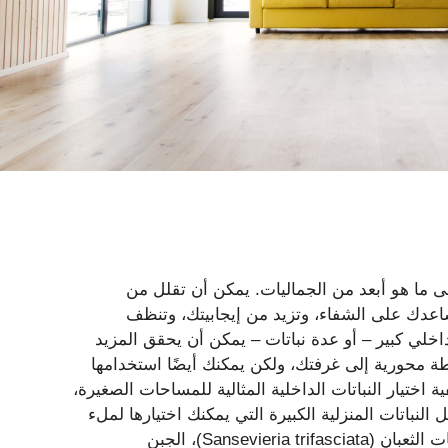
ى ما هو أبعد من الجماليات. يمكن أن تقلل من
تساعدك على الشفاء، وتزيد من إيجابيتك، وتنظف
اخلي كبير – أو عدة نباتات – يمكن أن يحقق المزيد
طة محورية إلى غرفتك، ولكن يمكنك أيضًا استخدامها
تيار النباتات الداخلية المثالية للمساحات الصغيرة،
النباتات المنزلية الكبيرة التي يمكنك اختيارها لملء
المساحة الخاصة بك تشمل طائر الجنة (Strelitzia reginae، نبات الثعبان (Sansevieria trifasciata)، الجبن