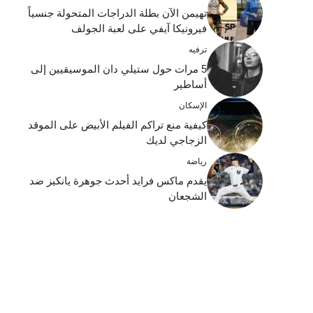
تهيمن الآن بطلة الدراجات المتحولة جنسياً
فيرونيكا آيفي على لعبة الجولف
ترفيه
5 مرات حول ستيلي دان الموسيقيين إلى
أساطير
الإسكان
كيفية منع تراكم الفيلم الأبيض على الموقد
الزجاجي لديك
رياضة
يقدم ماكس فرايد أحدث جوهرة يانكيز ضد
الشجعان