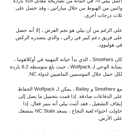
أكمل بيلي 70 في المائة من تصاريحه مقابل 518 ياردة
واثنين من الهبوط من خلال مباراتين ، وقد حصل على
ثلاث درجات أخرى.
على الرغم من أن بيلي هو نجم العرض ، إلا أنه حصل
على فريق دعم كبير في رالي ، والذي يتصدره الركض
في هوليوود.
كان Smothers ، الذي بدأ حياته المهنية في أوكلاهوما ،
بمثابة الوحي لـ Wolfpack ، حيث بلغ متوسطه 6.2 ياردة
لكل حمل خلال الموسمين الماضيين لدولة NC.
مع Smothers و Bailey ، يمكن لـ Wolfpack الحفاظ
على الدفاعات صادقة. إذا قمت بتحميل ما يصل إلى
إيقاف التشغيل ، فقد أثبت بيلي أنه ممر فعال. إذا
حاولت احتواء لعبة النجاح ، يسعد NC State بمضغك
على الأرض.