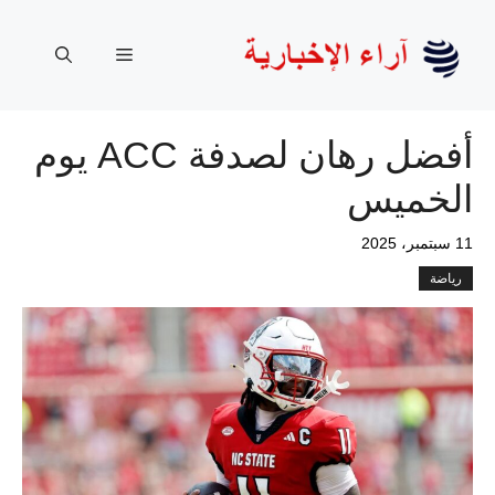
نتقل
لى
القائمة
لمحتوى
أفضل رهان لصدفة ACC يوم
الخميس
11 سبتمبر، 2025
رياضة