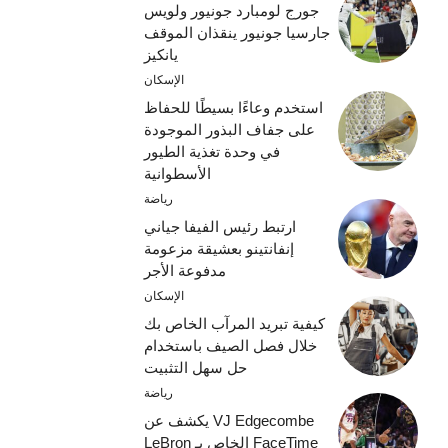
جورج لومبارد جونيور ولويس
جارسيا جونيور ينقذان الموقف
يانكيز
الإسكان
استخدم وعاءًا بسيطًا للحفاظ
على جفاف البذور الموجودة
في وحدة تغذية الطيور
الأسطوانية
رياضة
ارتبط رئيس الفيفا جياني
إنفانتينو بعشيقة مزعومة
مدفوعة الأجر
الإسكان
كيفية تبريد المرآب الخاص بك
خلال فصل الصيف باستخدام
حل سهل التثبيت
رياضة
VJ Edgecombe يكشف عن
FaceTime الخاص بـ LeBron