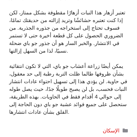
تعتبر أزهار هذا النبات أزهارًا مقطوفة بشكل ممتاز، لكن
إذا كنت تعتبره حشائشًا وتريد إزالته من حديقتك تمامًا،
فسوف تحتاج إلى استخراجه من جذوره الجذرية. من
الضروري الحصول على كل قطعة أخيرة حتى لا تستمر
في الانتشار. والخبر السار هو أن جذور جو باي ضحلة
نسبيًا، لذا من السهل إزالتها.
يمكن أيضًا زراعة أعشاب جو باي، التي لا تكون انتقائية
بشأن ظروفها طالما ظلت التربة رطبة إلى حد معقول،
في حاوية. لن يؤدي هذا إلى تسهيل احتواء عادات انتشار
النبات فحسب، بل لن يصبح طويلًا جدًا، حيث يصل طوله
إلى حوالي 4 أقدام فقط في الحاويات. بهذه الطريقة،
ستحصل على جميع فوائد عشبة جو باي دون الحاجة إلى
القلق بشأن عادات انتشارها.
التصنيفات
الإسكان