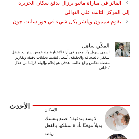
الفائز في مباراة ماثيو برزال يدفع سكان الجزيرة
إلى المركز الثالث على التوالي
يقوم سيمون ويلشر بكل شيء في فوز سانت جون
المكّي ساهل
اسمي سهيل وأنا محرر في آراء الإخبارية منذ خمس سنوات. بفضل
شغفي بالصحافة والحقيقة، أسعى لتقديم تحليلات دقيقة وتقارير
مفصلة تعكس واقع عالمنا. هدفي هو إعلام وإلهام قرائنا من خلال
كتاباتي.
الأحدث
الإسكان
لا يسد بندقية؟ اصنع بنفسك
بديلاً مؤقتًا بأداة تمتلكها بالفعل
رياضة