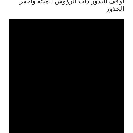
أوقف البذور ذات الرؤوس الميتة واحفر
الجذور