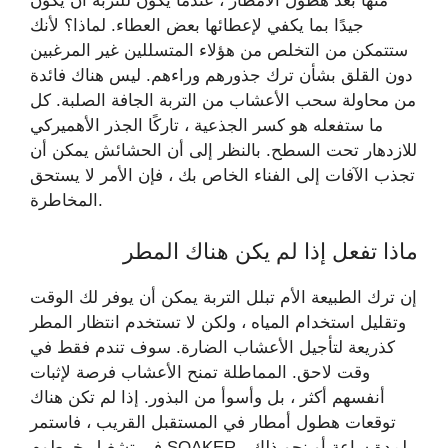
منها بعد هطول الأمطار ، عندما يكون للتربة أن يكون
جيدًا بما يكفي لإعطائها بعض العطاء. لماذا؟ لأنك
ستتمكن من التخلص من هؤلاء المتسللين غير المرغبين
دون القلق بشأن ترك جذورهم وراءهم. ليس هناك فائدة
من محاولة سحب الأعشاب من التربة الجافة الصلبة. كل
ما ستفعله هو كسر الجذعية ، تاركًا الجذر الأهميركي
للازدهار تحت السطح. بالنظر إلى أن الحشائش يمكن أن
تجذب الآفات إلى الفناء الخاص بك ، فإن الأمر لا يستحق
المخاطرة.
ماذا تفعل إذا لم يكن هناك المطر
إن ترك الطبيعة الأم تبلل التربة يمكن أن يوفر لك الوقت
وتقليل استخدام المياه ، ولكن لا تستخدم انتظار المطر
كذريعة لتأجيل الأعشاب الضارة. سوف تندم فقط في
وقت لاحق. المماطلة تمنح الأعشاب فرصة لإثبات
أنفسهم أكثر ، بل وأسوأ من البذور. إذا لم تكن هناك
توقعات هطول أمطار في المستقبل القريب ، فاستمر
في تشغيل خرطوم SOAKER لمدة ساعة أو نحو ذلك ،