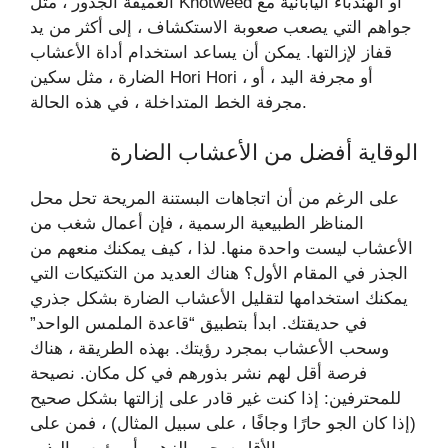
العميقة الجذور ، مثل Knotweed أو الهندباء اليابانية مع
جواهم التي يصعب صعوبة الاستكشاف ، إلى أكثر من يد
قفاز لإزالتها. يمكن أن يساعد استخدام أداة الأعشاب
الضارة ، مثل سكين Hori Hori ، أو مجرفة اليد ، أو
مجرفة الخط المتداخلة ، في هذه الحالة.
الوقاية أفضل من الأعشاب الضارة
على الرغم من أن اتجاهات البستنة المريحة تحل محل
المناظر الطبيعية الرسمية ، فإن أعمال شغب من
الأعشاب ليست واحدة منها. لذا ، كيف يمكنك منعهم من
الجذر في المقام الأول؟ هناك العديد من التكتيكات التي
يمكنك استخدامها لتقليل الأعشاب الضارة بشكل جذري
في حديقتك. ابدأ بتطبيق “قاعدة الملمس الواحد”
وسحب الأعشاب بمجرد رؤيتك. بهذه الطريقة ، هناك
فرصة أقل لهم نشر بذورهم في كل مكان. نصيحة
للمحترفين: إذا كنت غير قادر على إزالتها بشكل صحيح
(إذا كان الجو حارًا وجافًا ، على سبيل المثال) ، فمن على