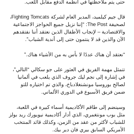
حتى يتم ملاحظتها في أنظمة الدفع مقابل اللعب.
قال جيم كيلميد، المدير العام لشركة Fighting Tomcats،
لصحيفة The Post: “إننا نزيل جميع الحواجز الاجتماعية
والاقتصادية – لإنجاب الأطفال الذين نعتقد أننا نفتقدهم
الآن والذين قد لا ينتمون حتى إلى أندية الشباب”.
“نعتقد أن هناك عددًا لا بأس به من الأشياء هناك.”
تتمثل مهمة الفريق في العثور على جو سكالي “التالي”،
في إشارة إلى نجم ليك جروف الذي يلعب في ألمانيا
لصالح بوروسيا مونشنغلادباخ، والذي تم اختياره للتو
ضمن فريق الأسبوع في الدوري الألماني.
وسينضم إلى طاقم الأكاديمية أسماء كبيرة في اللعبة،
مثل بوب مونتغمري، الذي أدار أكاديمية نيويورك ريد بولز
للشباب لأكثر من عقد من الزمن، وكذلك قائد المنتخب
الأمريكي السابق بيري فان دير بيك.