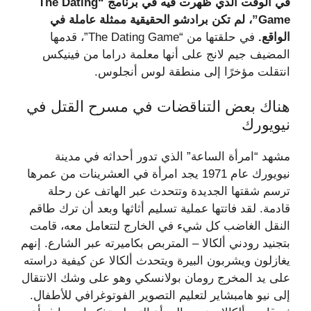
في الوقت الذي ظهرت فيه في برنامج “The Dating
Game”، لم تكن برادشو الحقيقية ممثلة عاملة في
الواقع.
في حلقتها من “The Dating Game”، قدمها
المضيف جيم لانج على أنها معلمة دراما من فينيكس
انتقلت مؤخرًا إلى منطقة لوس أنجلوس.
هناك بعض التناقضات في مسرح القتل في
نيويورك
مشهد “امرأة الساعة” الذي تدور أحداثه في مدينة
نيويورك عام 1971 يجد امرأة في العشرينات من عمرها
ترسم شقتها الجديدة وتتحدث عبر الهاتف عن رحلة
قادمة. لقد فاتتها عملية تسليم أثاثها وبعد أن ترك طاقم
النقل الغاضب كل شيء في الخارج لتتعامل معه، قامت
بتجنيد رودني ألكالا – المتربص بكاميرته عبر الشارع. إنهم
يغازلون ويشربون البيرة ويتحدث ألكالا عن كيفية دراسته
على يد المخرج رومان بولانسكي وهو على وشك الانتقال
إلى نيو هامبشاير لتعليم التصوير الفوتوغرافي للأطفال.