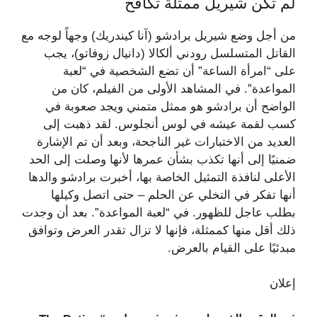
لم تكن شيريل ممثلة تكافح
من أجل وضع شيريل برادشو (آنا كيندريك) وجهاً لوجه مع
القاتل المتسلسل رودني ألكالا (دانيال زوفاتو)، يجب
على “امرأة الساعة” أن تضع الشخصية في “لعبة
المواعدة”. في المشاهد الأولى من الفيلم، كان من
الواضح أن برادشو هو ممثل متمني ويجد صعوبة في
كسب لقمة عيشه في لوس أنجلوس. لقد ذهبت إلى
العديد من الاختبارات غير الناجحة، وبعد أن تم الإشارة
ضمنيًا إلى أنها تكذب بشأن عمرها لأنها وصلت إلى الحد
الأعلى لنافذة التمثيل الخاصة بها، أخبرت برادشو والدها
أنها تفكر في التخلي عن الحلم – حتى اتصل وكيلها
بطلب عاجل للظهور. في “لعبة المواعدة”. بعد أن وجدت
ذلك أقل منها كممثلة، فإنها لا تزال تقدر العرض وتوافق
مبدئيًا على القيام بالعرض.
إعلان