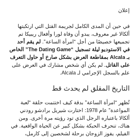
إعلان
في حين أن المدى الكامل لجريمة القتل التي ارتكبتها
ألكالا غير معروف، يبدو أن وفاة لورا وأفعال ريبيكا تم
تجميعها خصيصًا من أجل “امرأة الساعة”.
لم يقم أحد
في الاستوديو ليلة تسجيل “The Dating Game” الخاص
بـ Alcala بمقاطعة العرض بشكل صارخ أو حاول التعرف
على القاتل.
لم يكن أي شخص مشارك في العرض على
علم بالسجل الإجرامي لـ Alcala.
التاريخ المقلق لم يحدث قط
تُظهر “امرأة الساعة” بدقة كيف اختتمت حلقة “لعبة
المواعدة” عام 1978: اختارت شيريل برادشو رودني
ألكالا باعتباره الرجل الذي تود رؤيته مرة أخرى. ومن
هناك، تنحرف الحبكة بشكل كبير عن الحياة الواقعية. في
الفيلم، يفوز الزوجان برحلة لشخصين إلى كارمل،