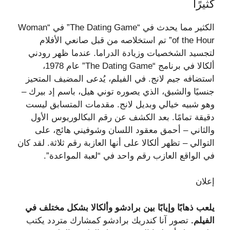
كثيرًا
الكثير مما يحدث في “The Dating Game” في “Woman
of the Hour” تم استخلاصه من قبل صانعي الأفلام
لتجسيد الشخصيات وزيادة الدراما. عندما ظهر رودني
ألكالا في برنامج “The Dating Game” عام 1978،
استضافه جيم لانج. في الفيلم، يُدعى المضيف المتحيز
جنسيًا والشبق، الذي يصوره توني هيل، باسم إد بيرك –
وهو شبيه خيالي وبديل لانج. مقدمات المتسابق ليست
دقيقة تمامًا. بعد الكشف عن رقم البكالوريوس الأول
والثاني – أحمق معقود اللسان وشوفيني هائج، على
التوالي – تظهر ألكالا على أنها العازبة رقم ثلاثة. لقد كان
في الواقع العازب رقم واحد في “لعبة المواعدة”.
إعلان
يلعب ذهابًا وإيابًا بين برادشو وألكالا بشكل مختلف في
الفيلم.
تصور آنا كندريك برادشو كمشارك متردد يكتب