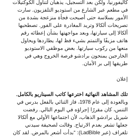
كاليفورنيا، ولكن بعد التسجيل، يذهبان لتناول الكوكتيلات
في مطعم عبر الشارع من استوديو التلفزيون. سارت
الأمور بسلاسة حتى أصبحت فجأة منزعجة بشدة من
تصريحات ألكالا وتريد المغادرة على الفور. تصطحبها
ألكالا إلى سيارتها، وبعد مواجهتها بشأن إعطائه رقم
هاتف مزيفًا والتمتم بشيء فظ لها، يطاردها ويحاول
منعها من ركوب سيارتها. بعض موظفي الاستوديو
الخارجين يمنحون برادشو فرصة الخروج وهي في
طريقها إلى بر الأمان.
إعلان
تلك المشاهد النهائية اخترعها كاتب السيناريو بالكامل.
وبالعودة إلى عام 1978، فاز الثنائي بالفعل بدرس في
التنس، كان مقررًا إجراؤه في اليوم التالي. رفضت
شيريل برادشو الذهاب، لأن اجتماعها الأولي مع ألكالا
جعلها تشعر بعدم الارتياح. وقالت لصحيفة سيدني
تلغراف (عبر LadBible): “بدأت أشعر بالمرض. لقد كان