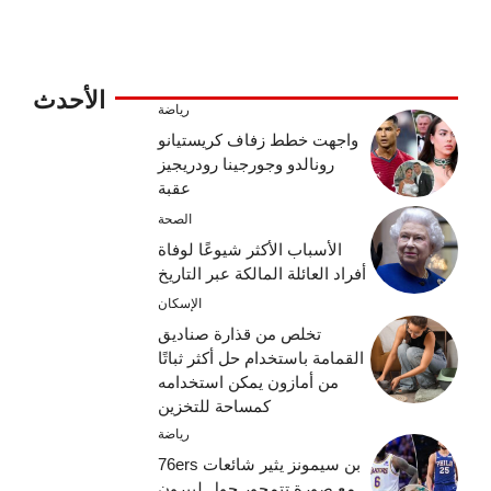
الأحدث
رياضة
واجهت خطط زفاف كريستيانو
رونالدو وجورجينا رودريجيز
عقبة
الصحة
الأسباب الأكثر شيوعًا لوفاة
أفراد العائلة المالكة عبر التاريخ
الإسكان
تخلص من قذارة صناديق
القمامة باستخدام حل أكثر ثباتًا
من أمازون يمكن استخدامه
كمساحة للتخزين
رياضة
بن سيمونز يثير شائعات 76ers
مع صورة تتمحور حول ليبرون