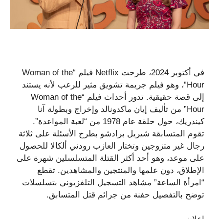
في أكتوبر 2024، طرحت Netflix فيلم “Woman of the
Hour”، وهو فيلم جريمة تشويق مثير للرعب لأنه يستند
إلى قصة حقيقية. تدور أحداث فيلم “Woman of the
Hour” من تأليف إيان ماكدونالد وإخراج وبطولة آنا
كيندريك، حول حلقة عام 1978 من “لعبة المواعدة”.
تقوم المتسابقة شيريل برادشو بطرح الأسئلة على ثلاثة
رجال غير متزوجين وتختار العازب رودني ألكالا للحصول
على موعد، وهو أحد أكثر القتلة المتسلسلين شهرة على
الإطلاق، دون علمها والمنتجين والمشاهدين. تقطع
“امرأة الساعة” مشاهد التسجيل التلفزيوني بتسلسلات
توضح بالتفصيل حفنة من جرائم قتل المتسابق.