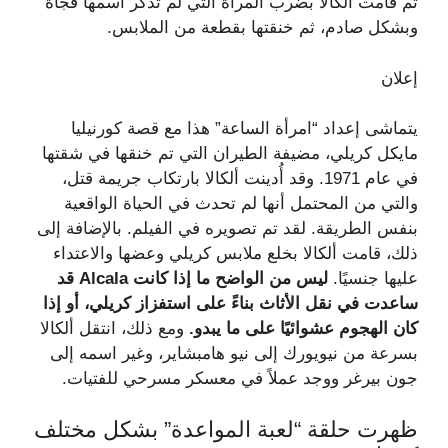
ثم قامت ألكالا بضرب المرأة التي لم تذكر اسمها فجأة
وبشكل صادم، ثم خنقتها بقطعة من الملابس.
إعلان
يتماشى إعداد “امرأة الساعة” هذا مع قصة كورنيليا
مايكل كريلي، مضيفة الطيران التي تم خنقها في شقتها
في عام 1971. وقد أُدينت ألكالا بارتكاب جريمة قتل،
والتي من المحتمل أنها لم تحدث في الحياة الواقعية
بنفس الطريقة. لقد تم تصويره في الفيلم. بالإضافة إلى
ذلك، قامت ألكالا بخلع ملابس كريلي وعضها والاعتداء
عليها جنسيًا.
ليس من الواضح ما إذا كانت Alcala قد
ساعدت في نقل الأثاث بناءً على استفزاز كريلي، أو إذا
كان الهجوم عشوائيًا على ما يبدو.
ومع ذلك، انتقل ألكالا
بسرعة من نيويورك إلى نيو هامبشاير، وغير اسمه إلى
جون بيرغر ووجد عملاً في معسكر مسرحي للفتيات.
ظهرت حلقة “لعبة المواعدة” بشكل مختلف