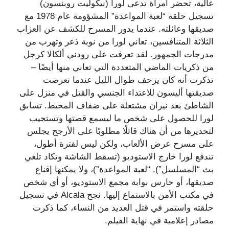
عالية، تحضر امرأة تدعى لورا (نيكوليت روبنسون)
تسجيل حلقة “لعبة المواعدة” المشؤومة عام 1978 مع
صديقها وعائلته. عندما يدور المسرح للكشف عن العزاب
الثلاثة المتنافسين، تعاني لورا من نوبة ذعر وتهرب من
مدرجات الجمهور. لقد تعرفت على رودني ألكالا كرجل
من ذكريات الماضي المتعددة التي تعاني منها أيضًا –
تذكرت أنه كان يزحف طوال الليل عندما تعرضت
صديقتها أليسون للاعتداء الجنسي والقتل في منزل على
الشاطئ بعد نيران مشتعلة على ضفاف المحيط. تسابق
لورا للحصول على شخص ما ليسمع قصتها وتستجيب
لتحذيرها من أن هناك قاتلًا مطلوبًا على الأرجح يجلس
على مسرح عرض الألعاب، ولكن ليس لفترة أطول،
تندفع لورا خارج الاستوديو (تسقط الشاشة وتكاد تلغي
بث “المسلسل”). “لعبة المواعدة”)، ولا يمكنها إقناع
صديقها، أو حارس بوابة مجمع الاستوديو، أو أي شخص
في مكتب الأمن بالاستماع إليها. نجح Alcala في تسجيل
حلقته واستمر في قتل العديد من النساء، كما ذكرت
مصادر إعلامية في نهاية الفيلم.