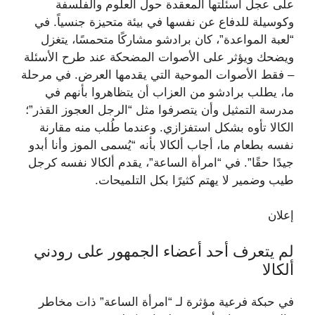
على عجل أسئلتها المعقدة حول العلوم والفلسفة
وكوسيلة للدفاع عن نفسها في بيئة متحيزة جنسياً. في
“لعبة المواعدة”، كان برادشو مشاركًا متحمسًا، يتغزل
ويضحك ويؤثر على الأصوات المضحكة عند طرح الأسئلة
– فقط الأصوات الموحية التي يقدمها العرض. في مرحلة
ما، يطلب برادشو من العزاب أن يتظاهروا بأنهم في
مدرسة التمثيل وأن يتصرفوا مثل “الرجل العجوز القذر”؛
الكالا تأوه بشكل استفزازي. وعندما طُلب منه مقارنة
نفسه بطعام ما، أجاب ألكالا بأنه “يُسمى الموز وأنا أبدو
جيدًا حقًا”. في “امرأة الساعة”، يقدم ألكالا نفسه كرجل
طيب وضمير لا يهتم كثيرًا بكل التلميحات.
إعلان
لم يتعرف أحد أعضاء الجمهور على رودني
ألكالا
في حبكة فرعية مؤثرة لـ “امرأة الساعة” ذات مخاطر