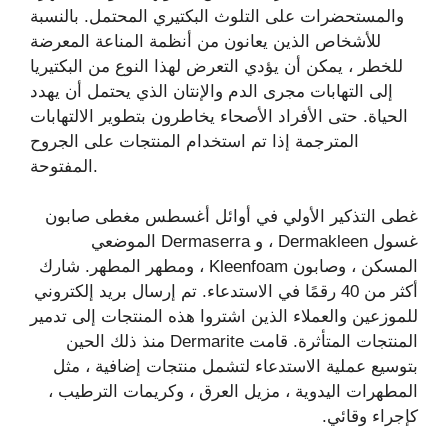
والمستحضرات على التلوث البكتيري المحتمل. بالنسبة
للأشخاص الذين يعانون من أنظمة المناعة المعرضة
للخطر ، يمكن أن يؤدي التعرض لهذا النوع من البكتيريا
إلى التهابات مجرى الدم والإنتان الذي يحتمل أن يهدد
الحياة. حتى الأفراد الأصحاء يخاطرون بتطوير الالتهابات
المترجمة إذا تم استخدام المنتجات على الجروح
المفتوحة.
غطى التذكير الأولي في أوائل أغسطس مغطى صابون
غسول Dermakleen ، و Dermaserra الموضعي
المسكن ، وصابون Kleenfoam ، ومطهر المطهر. شارك
أكثر من 40 رقمًا في الاستدعاء. تم إرسال بريد إلكتروني
للموزعين والعملاء الذين اشتروا هذه المنتجات إلى تدمير
المنتجات المتأثرة. قامت Dermarite منذ ذلك الحين
بتوسيع عملية الاستدعاء لتشمل منتجات إضافية ، مثل
المطهرات اليدوية ، مزيل العرق ، وكريمات الترطيب ،
كإجراء وقائي.