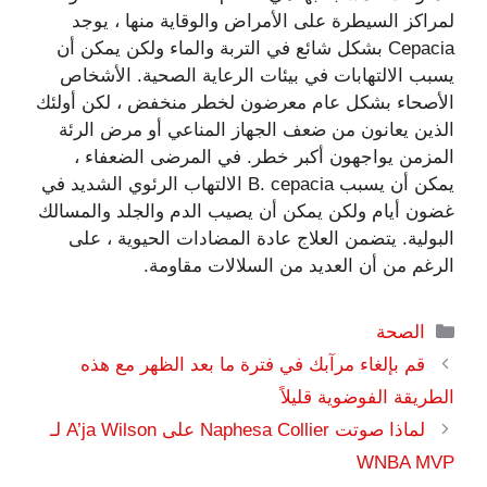
لمراكز السيطرة على الأمراض والوقاية منها ، يوجد
Cepacia بشكل شائع في التربة والماء ولكن يمكن أن
يسبب الالتهابات في بيئات الرعاية الصحية. الأشخاص
الأصحاء بشكل عام معرضون لخطر منخفض ، لكن أولئك
الذين يعانون من ضعف الجهاز المناعي أو مرض الرئة
المزمن يواجهون أكبر خطر. في المرضى الضعفاء ،
يمكن أن يسبب B. cepacia الالتهاب الرئوي الشديد في
غضون أيام ولكن يمكن أن يصيب الدم والجلد والمسالك
البولية. يتضمن العلاج عادة المضادات الحيوية ، على
الرغم من أن العديد من السلالات مقاومة.
التصنيفات
الصحة
قم بإلغاء مرآبك في فترة ما بعد الظهر مع هذه
الطريقة الفوضوية قليلاً
لماذا صوتت Naphesa Collier على A’ja Wilson لـ
WNBA MVP