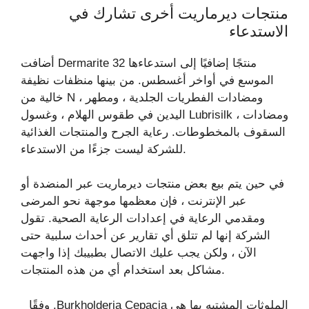
منتجات ديرماريت أخرى تشارك في
الاستدعاء
أضافت Dermarite 32 منتجًا إضافيًا إلى استدعاءها
الموسع في أواخر أغسطس. من بينها منظفات نظيفة
خالية من N ، ومضادات الفطريات الجلدية ، ومطهر
اليدين في طقوس الهلام ، وغسول Lubrisilk ، ومضادات
السقوف بالمخطوطات. رعاية الجرح والمنتجات الغذائية
للشركة ليست جزءًا من الاستدعاء.
في حين يتم بيع بعض منتجات ديرماريت عبر المنضدة أو
عبر الإنترنت ، فإن معظمها موجهة نحو المرضى
ومقدمي الرعاية في إعدادات الرعاية الصحية. تقول
الشركة إنها لم تتلق أي تقارير عن أحداث سلبية حتى
الآن ، ولكن يجب عليك الاتصال بطبيبك إذا واجهت
مشاكل بعد استخدام أي من هذه المنتجات.
الملوثات المشتبه بها هي Burkholderia Cepacia. وفقًا