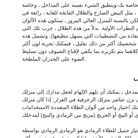
ت الخاصة بك-وينطبق الشيء نفسه على المداخل ، وخاصة
ة ، مثل البيض الصارخ والظلال الفاتحة للغاية ، رائعة في
كن بالنسبة للمنزل العالي المرور ، ستكون هذه الألوان
النظرات الأولية. بدلاً من هذه الظلال ، جرب تلك التي
فادة من التشطيبات التي يسهل تنظيفها). وتشمل هذه
ك شخصيتك أكثر من ذلك بقليل ، فيمكنك تجربة لون أكثر
كلاهما يتم تكريره بما يكفي لإقناع الضيوف دون تسليط
الضوء على الجدران الملطخة.
ل
لمدخل ، يمكنك أن تلهم الإلهام لجعل مدارك إلى منزلك
أن تزن عناصر منزلك الزخرفية في القرار. إذا كان منزلك
 اختيار واحد من ألوان الطلاء المتعددة الاستخدامات
ميل للطلاء الرمادي هو الرمادي الرمادي بواسطة Sherwin-Williams (SW 7015) ، والذي سيقوم بعمل