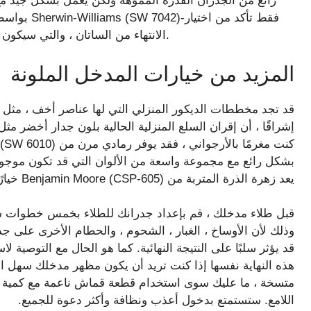
رائع من الجدران القذرة المموهة ولكن يعمل بشكل جيد 
الانتهاء من الساتان ، والتي سيكون من الأسهل مسحها وتنظيفها عندما تصبح الجدران حتماً.
المزيد من خيارات المدخل الملونة
قد تجد مخططات الديكور المنزلي التي لها عناصر أخف ، مثل م
يعد زهرة الذرة المتربة من Benjamin Moore (CSP-605) خيارًا قويًا لن يلفت الانتباه إلى الجدران القذرة أيضًا.
قبل طلاء مدخلك ، قم بإعداد جدرانك للطلاء بخمس خطوات س
وذلك لأن الأوساخ ، الغبار ، الشحوم ، والحطام الأخرى على 
قد يؤثر سلبًا على النتيجة النهائية. كما هو الحال مع التوصية
هذه النهاية نفسها إذا كنت تريد أن يكون مظهر مدخلك سهل ا
متسخة ، ما عليك سوى استخدام قطعة قماش ناعمة مع كمية صغ
اللامع. ستستمتع بدخول أعذب ونظافة وأكثر دعوة للجميع.