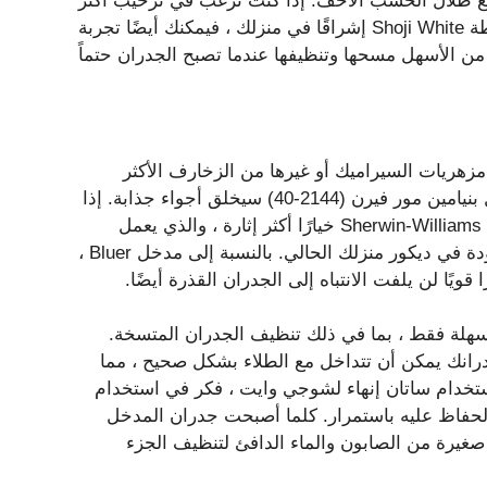
مع ظلال الخشب الأخف. إذا كنت ترغب في ترحيب أكثر
إشراقًا في منزلك ، فيمكنك أيضًا تجربة Shoji White بواسطة Sherwin-Williams (SW 7042)-فقط تأكد من اختيار
زهريات السيراميك أو غيرها من الزخارف الأكثر
إشراقًا ، أن إقران السلع المنزلية الحالية بلون جدار أخضر مثل بنيامين مور فيرن (2144-40) سيخلق أجواء جذابة. إذا
كنت مغرمًا بالأرجواني ، فقد يوفر رمادي مرن من Sherwin-Williams (SW 6010) خيارًا أكثر إثارة ، والذي يعمل
بشكل رائع مع مجموعة واسعة من الألوان التي قد تكون موجودة في ديكور منزلك الحالي. بالنسبة إلى مدخل Bluer ،
هلة فقط ، بما في ذلك تنظيف الجدران المتسخة.
جدرانك يمكن أن تتداخل مع الطلاء بشكل صحيح ، مما
 لاستخدام ساتان إنهاء لشوجي وايت ، فكر في استخدام
لحفاظ عليه باستمرار. كلما أصبحت جدران المدخل
يرة من الصابون والماء الدافئ لتنظيف الجزء