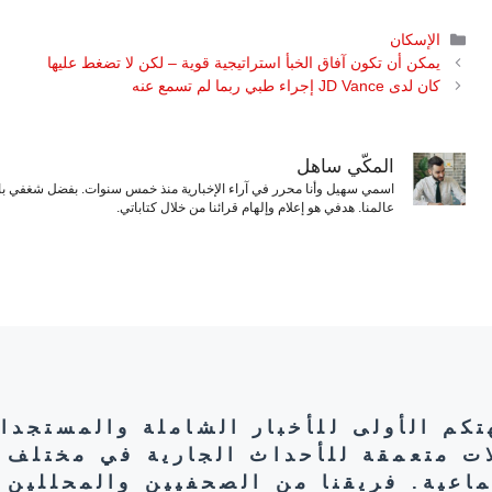
التصنيفات
الإسكان
يمكن أن تكون آفاق الخبأ استراتيجية قوية – لكن لا تضغط عليها
كان لدى JD Vance إجراء طبي ربما لم تسمع عنه
المكّي ساهل
اسمي سهيل وأنا محرر في آراء الإخبارية منذ خمس سنوات. بفضل شغفي بال
عالمنا. هدفي هو إعلام وإلهام قرائنا من خلال كتاباتي.
هتكم الأولى للأخبار الشاملة والمستجدا
ات متعمقة للأحداث الجارية في مختلف 
تماعية. فريقنا من الصحفيين والمحللين 