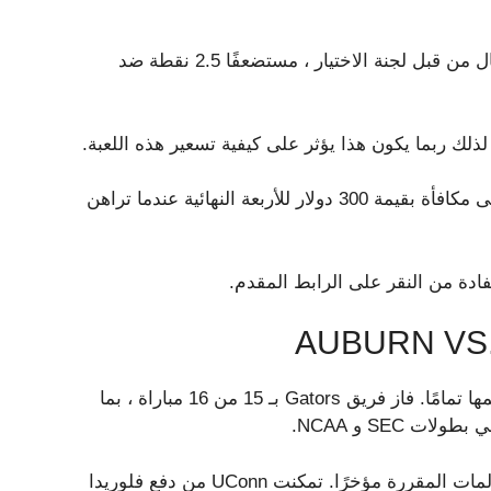
يعد فريق Tigers ، الذي تم تصنيفه كأفضل فريق في هذا المجال من قبل لجنة الاختيار ، مستضعفًا 2.5 نقطة ضد
واحصل على مكافأة بقيمة 300 دولار للأربعة النهائية عندما تراهن
ادة من النقر على الرابط المقدم.
AUBURN VS.
فوز فلوريدا على أوبورن مرة أخرى في فبراير غيّر مسار موسمها تمامًا. فاز فريق Gators بـ 15 من 16 مباراة ، بما
لا يمكن مناقشة شكل فلوريدا ، لكن Gators أجرى بعض المكالمات المقررة مؤخرًا. تمكنت UConn من دفع فلوريدا