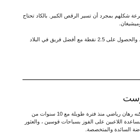
ولة SEC ، لكنهم استعادوا بسرعة شكلهم بمجرد أن تسير الرقص الكبير. بالكاد تحتاج
ميشيغان.
في بعض الأحيان ، من الأفضل عدم جعل الأمور معقدة للغاية ، والحصول على 2.5 نقطة مع أفضل فريق في البلاد
بوست
Michael Leboff هو من محبي جزر الجزر منذ فترة طويلة ، ولكنه رهان رياضي منذ فترة طويلة مع 10 سنوات من
ساعدة اللاعبين على الفوز بسباحات قوسين ، والعثور
اضة السائدة والمتخصصة.