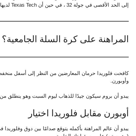
إلى الحد الأقصى في جولة 32 ، في حين أن Texas Tech لديها فلوريدا على الحبال في النخبة الثامنة.
المراهنة على كرة السلة الجامعية؟
كافحت فلوريدا حرمان المعارضين من النظر إلى أسفل منخفض
وأوبورن.
يبدو أن بروم سيكون جيدًا للذهاب ليوم السبت وهو ينطلق من 25 نقطة في 29 دقيقة فقط ضد ولاية ميشيغان
أوبورن مقابل فلوريدا اختيار
يبدو أن عالم المراهنة بأكمله يتوقع صدامًا بين دوق وفلوريدا 