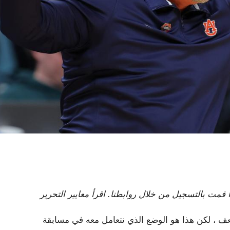
 تتلقى New York Post لجنة تابعة إذا قمت بالتسجيل من خلال روابطنا. اقرأ معايير التحرير
نفة رقم 1 في بطولة NCAA هي مستضعف ، لكن هذا هو الوضع الذي نتعامل معه في مسابقة