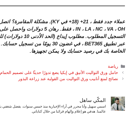
التسجيل المطلوب. مط
عبر تطبيق BET365 ، في غضون 30 يومً
الخاصة بك في رصيد حسابك ولا يمكن تجهيزها.
التصنيفات
رياضة
حامل ورق التواليت الأنيق في إيكيا يضع تدورًا حديثًا على تصميم الحمام
نصائح لمنع أنابيب ورق التواليت من القولبة عند زراعة البذور
المكّي ساهل
اسمي سهيل وأنا محرر في آراء الإخبارية منذ خمس سنوات. بفضل شغفي بال
عالمنا. هدفي هو إعلام وإلهام قرائنا من خلال كتاباتي.