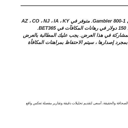
عملاء جدد فقط ، 21+ (18+ في KY). مشكلة المقامرة؟ اتصل 1-800 Gambler. متوفر في AZ ، CO ، NJ ، IA ، KY
، IN ، LA ، NC ، VA ، OH فقط. رهان 5 دولارات واحصل على 150 دولار في رهانات المكافآت في BET365.
لوب إيداع (الحد الأدنى 10 دولارات) للمشاركة في هذا العرض. يجب عليك المطالبة بالعرض
ا من تسجيل حسابك. بمجرد إصدارها ، سيتم الاحتفاظ بمراهنات المكافأة
صحافة والحقيقة، أسعى لتقديم تحليلات دقيقة وتقارير مفصلة تعكس واقع