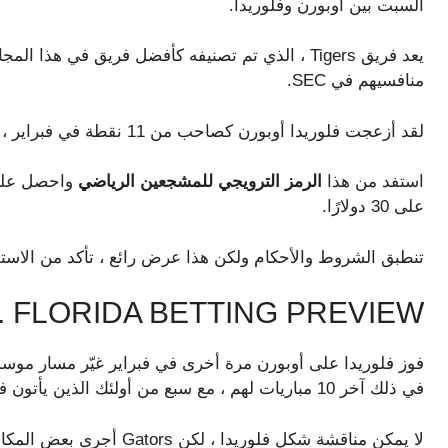
السبت بين أوبورن وفلوريدا.
منافسيهم في SEC.
لقد أزعجت فلوريدا أوبورن كصاحب من 11 نقطة في فبراير ، لذلك ربما يكون هذا يؤثر على كيفية تسعير هذه اللعبة.
استفد من هذا
الرمز الترويجي للمشجعين الرياضي
على 30 دولارًا.
تنطبق الشروط والأحكام ولكن هذا عرض رائع ، تأكد من الاستف
 FLORIDA BETTING PREVIEW
في ذلك آخر 10 مباريات لهم ، مع سبع من أولئك الذين يأتون في بطولات SEC و NCAA.