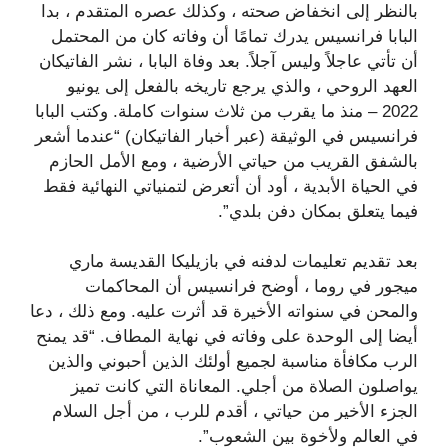
بالنظر إلى انخفاض صحته ، وكذلك عصره المتقدم ، بدا
البابا فرانسيس يدرك تمامًا أن وفاته كان من المحتمل
أن تأتي عاجلاً وليس آجلاً. بعد وفاة البابا ، نشر الفاتيكان
العهد الروحي ، والذي يرجع تاريخه بالفعل إلى يونيو
2022 – منذ ما يقرب من ثلاث سنوات كاملة. وكتب البابا
فرانسيس في الوثيقة (عبر أخبار الفاتيكان) “عندما أشعر
بالشفق القريب من حياتي الأرضية ، ومع الأمل الحازم
في الحياة الأبدية ، أود أن أتعرض لتمنياتي النهائية فقط
فيما يتعلق بمكان دفن بلدي”.
بعد تقديم تعليمات لدفنه في بازيليكا القديسة ماري
ميجور في روما ، أوضح فرانسيس أن المحاكمات
والمحن في سنواته الأخيرة قد أثرت عليه. ومع ذلك ، دعا
أيضا إلى الوحدة على وفاته في نهاية المطاف. “قد يمنح
الرب مكافأة مناسبة لجميع أولئك الذين أحبوني والذين
يواصلون الصلاة من أجلي. المعاناة التي كانت تميز
الجزء الأخير من حياتي ، أقدم للرب ، من أجل السلام
في العالم ولأخوة بين الشعوب”.