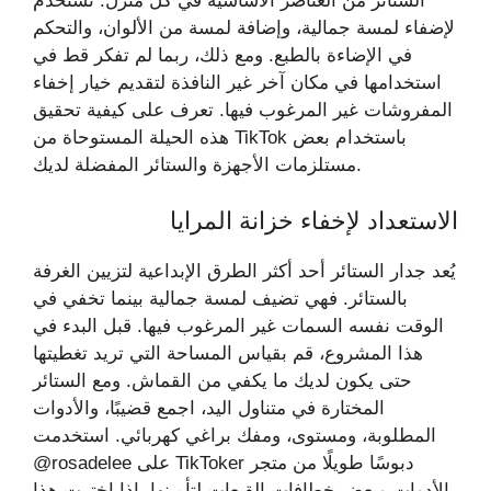
الستائر من العناصر الأساسية في كل منزل. تُستخدم
لإضفاء لمسة جمالية، وإضافة لمسة من الألوان، والتحكم
في الإضاءة بالطبع. ومع ذلك، ربما لم تفكر قط في
استخدامها في مكان آخر غير النافذة لتقديم خيار إخفاء
المفروشات غير المرغوب فيها. تعرف على كيفية تحقيق
هذه الحيلة المستوحاة من TikTok باستخدام بعض
مستلزمات الأجهزة والستائر المفضلة لديك.
الاستعداد لإخفاء خزانة المرايا
يُعد جدار الستائر أحد أكثر الطرق الإبداعية لتزيين الغرفة
بالستائر. فهي تضيف لمسة جمالية بينما تخفي في
الوقت نفسه السمات غير المرغوب فيها. قبل البدء في
هذا المشروع، قم بقياس المساحة التي تريد تغطيتها
حتى يكون لديك ما يكفي من القماش. ومع الستائر
المختارة في متناول اليد، اجمع قضيبًا، والأدوات
المطلوبة، ومستوى، ومفك براغي كهربائي. استخدمت
@rosadelee على TikToker دبوسًا طويلًا من متجر
الأدوات وبعض خطافات القبعات لتأمينها. إذا اخترت هذا