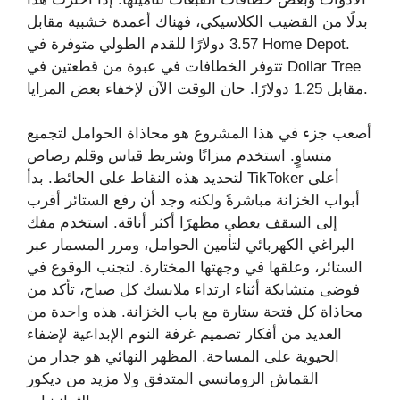
بدلًا من القضيب الكلاسيكي، فهناك أعمدة خشبية مقابل
3.57 دولارًا للقدم الطولي متوفرة في Home Depot.
تتوفر الخطافات في عبوة من قطعتين في Dollar Tree
مقابل 1.25 دولارًا. حان الوقت الآن لإخفاء بعض المرايا.
أصعب جزء في هذا المشروع هو محاذاة الحوامل لتجميع
متساوٍ. استخدم ميزانًا وشريط قياس وقلم رصاص
لتحديد هذه النقاط على الحائط. بدأ TikToker أعلى
أبواب الخزانة مباشرةً ولكنه وجد أن رفع الستائر أقرب
إلى السقف يعطي مظهرًا أكثر أناقة. استخدم مفك
البراغي الكهربائي لتأمين الحوامل، ومرر المسمار عبر
الستائر، وعلقها في وجهتها المختارة. لتجنب الوقوع في
فوضى متشابكة أثناء ارتداء ملابسك كل صباح، تأكد من
محاذاة كل فتحة ستارة مع باب الخزانة. هذه واحدة من
العديد من أفكار تصميم غرفة النوم الإبداعية لإضفاء
الحيوية على المساحة. المظهر النهائي هو جدار من
القماش الرومانسي المتدفق ولا مزيد من ديكور