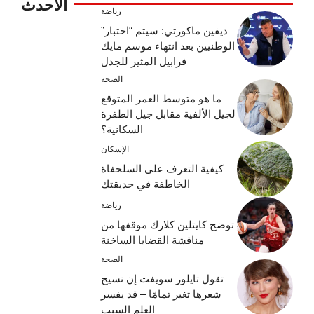
الأحدث
رياضة
ديفين ماكورتي: سيتم “اختبار”
الوطنيين بعد انتهاء موسم مايك
فرابيل المثير للجدل
الصحة
ما هو متوسط ​​العمر المتوقع
لجيل الألفية مقابل جيل الطفرة
السكانية؟
الإسكان
كيفية التعرف على السلحفاة
الخاطفة في حديقتك
رياضة
توضح كايتلين كلارك موقفها من
مناقشة القضايا الساخنة
الصحة
تقول تايلور سويفت إن نسيج
شعرها تغير تمامًا – قد يفسر
العلم السبب