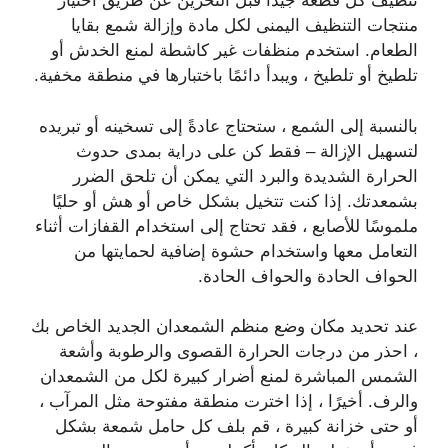
تنظيف كل قطعة جيدًا قبل التخزين عن طريق اختيار
منتجات التنظيف اليمنى لكل مادة وإزالة شمع بقايا
الطعام. استخدم منظفات غير كاشطة لمنع الخدش أو
تلطيخ أو تلطيخ ، ويبدأ دائمًا باختبارها في منطقة مخفية.
بالنسبة إلى الشمع ، ستحتاج عادةً إلى تسخينه أو تبريده
لتسهيل الإزالة – فقط كن على دراية بمدى حدوث
الحرارة الشديدة والبرد التي يمكن أن تلحق الضرر
بشمعدتك. إذا كنت تتخيل بشكل خاص أو هش أو حليًا
ملموسًا للأصابع ، فقد تحتاج إلى استخدام القفازات أثناء
التعامل معها واستخدام حشوة إضافية لحمايتها من
الحواف الحادة والحواف الحادة.
عند تحديد مكان وضع منظم الشمعدان الجديد الخاص بك
، احذر من درجات الحرارة القصوى والرطوبة وأشعة
الشمس المباشرة لمنع أضرار كبيرة لكل من الشمعدان
والرف. أخيرًا ، إذا اخترت منطقة مفتوحة مثل المرآب ،
أو حتى خزانة كبيرة ، قم بلف كل حامل شمعة بشكل