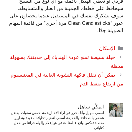
فردي أو تغطي الهيكل بأكمله مع أي نوع من النسيج
سيحافظ على قطعك الجميلة من الغبار والمتسابطة.
سوف تشكرك نفسك في المستقبل عندما يحصلون على
عبور “Clean Candlesticks مرة أخرى” من قائمة المهام
الطويلة جدًا.
التصنيفات
الإسكان
حيلة بسيطة تمنع عودة الهندباء إلى حديقتك بسهولة
مذهلة
يمكن أن تقلل فاكهة النشوية العالية في المغنيسيوم
من ارتفاع ضغط الدم
المكّي ساهل
اسمي سهيل وأنا محرر في آراء الإخبارية منذ خمس سنوات. بفضل
شغفي بالصحافة والحقيقة، أسعى لتقديم تحليلات دقيقة وتقارير
مفصلة تعكس واقع عالمنا. هدفي هو إعلام وإلهام قرائنا من خلال
كتاباتي.