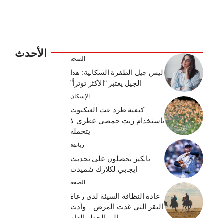
الأحدث
الصحة
ليس جيل الطفرة السكانية: هذا
الجيل يعتبر “الأكثر توتراً”
الإسكان
كيفية طرد عث العنكبوت
باستخدام زيت حمضي عطري لا
يتحمله
رياضة
يانكيز يحصلون على تحديث
إيجابي لكلارك شميدت
الصحة
عادة النظافة السيئة لدى رعاة
البقر التي غذت المرض – وأدت
إلى الحظر العام