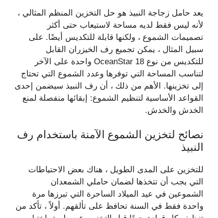
يعد حامل زجاجة النبيذ هو حل التخزين المنظم المثالي ،
لأنه ليس فقط لديه مساحة لاستيعاب حتى أكثر
تصميمات الشموع ، ولكنها قابلة للتكديس أيضًا. على
سبيل المثال ، يمكن تجميع رف الخيزران القابل
للتكديس من نوع OceanStar 18 واحدة على الآخر
لتناسب المساحة التي توفرها وعدد الشموع التي تحتاج
إلى تخزينها. الأهم من ذلك ، أن رف النبيذ سيضمن إحدى
القواعد الأساسية لتنظيم الشموع: إبقائها منفصلة لمنع
الخدش والخدش.
نصائح لتخزين الشموع الآمنة باستخدام رف
النبيذ
للتخزين على المدى الطويل ، هناك بعض الاحتياطات
التي يجب أن تتخذها لضمان حاملي الشمعدان
الشموعين في عيد الميلاد الساحرة التي تبرزها مرة
واحدة فقط في السنة تحافظ على تألقهم. أولاً ، تأكد من