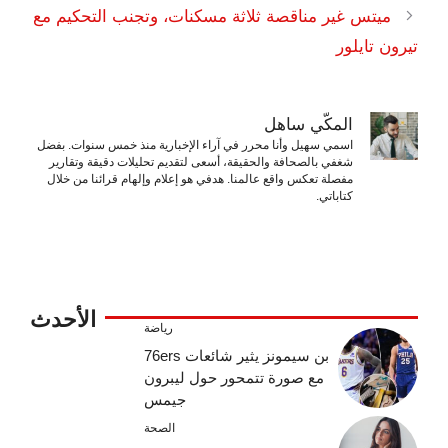
ميتس غير مناقصة ثلاثة مسكنات، وتجنب التحكيم مع
تيرون تايلور
المكّي ساهل
اسمي سهيل وأنا محرر في آراء الإخبارية منذ خمس سنوات. بفضل
شغفي بالصحافة والحقيقة، أسعى لتقديم تحليلات دقيقة وتقارير
مفصلة تعكس واقع عالمنا. هدفي هو إعلام وإلهام قرائنا من خلال
كتاباتي.
الأحدث
رياضة
بن سيمونز يثير شائعات 76ers
مع صورة تتمحور حول ليبرون
جيمس
الصحة