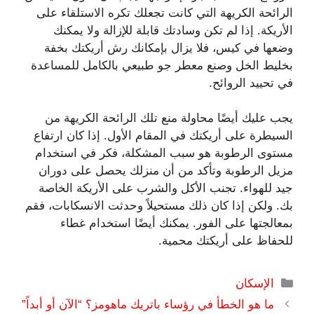
الرائحة الكريهة التي كانت تجعلك تكره الاستلقاء على
الأريكة. إذا لم تكن وسادتك قابلة للإزالة ولا يمكنك
وضعها في كيس، فلا يزال بإمكانك رش أريكتك بخفة
بخليط الخل وصنع معطر جو طبيعي بالكامل للمساعدة
في تحييد الروائح.
يجب عليك أيضًا محاولة منع تلك الرائحة الكريهة من
السيطرة على أريكتك في المقام الأول. إذا كان ارتفاع
مستوى الرطوبة هو سبب المشكلة، فكر في استخدام
مزيل الرطوبة وتأكد من أن منزلك يحصل على دوران
جيد للهواء. تجنب الأكل والشرب على الأريكة الخاصة
بك. ولكن إذا كان ذلك مستحيلاً وحدثت الانسكابات، فقم
بمعالجتها على الفور. يمكنك أيضًا استخدام غطاء
للحفاظ على أريكتك محمية.
التصنيفات
الإسكان
ما هو الخطأ في رؤساء باتريك ماهومز؟ “الآن أو أبداً”