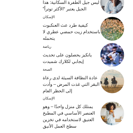
ليس جيل الطفرة السكانية: هذا
الجيل يعتبر “الأكثر توتراً”
الإسكان
كيفية طرد عث العنكبوت
باستخدام زيت حمضي عطري لا
يتحمله
رياضة
يانكيز يحصلون على تحديث
إيجابي لكلارك شميدت
الصحة
عادة النظافة السيئة لدى رعاة
البقر التي غذت المرض – وأدت
إلى الحظر العام
الإسكان
يمتلك كل منزل واحدًا – وهو
العنصر الأساسي في المطبخ
العتيق لاستخدامه في تخزين
سطح العمل الأنيق