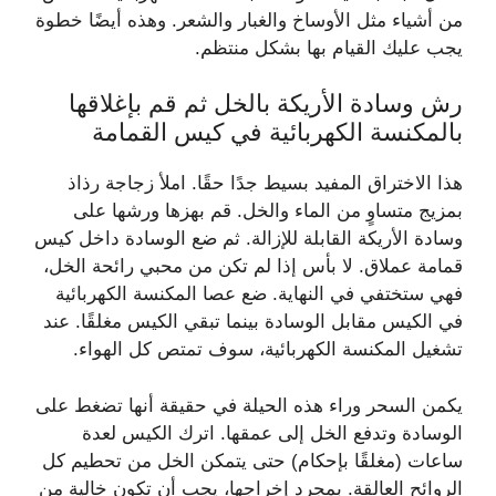
من أشياء مثل الأوساخ والغبار والشعر. وهذه أيضًا خطوة
يجب عليك القيام بها بشكل منتظم.
رش وسادة الأريكة بالخل ثم قم بإغلاقها
بالمكنسة الكهربائية في كيس القمامة
هذا الاختراق المفيد بسيط جدًا حقًا. املأ زجاجة رذاذ
بمزيج متساوٍ من الماء والخل. قم بهزها ورشها على
وسادة الأريكة القابلة للإزالة. ثم ضع الوسادة داخل كيس
قمامة عملاق. لا بأس إذا لم تكن من محبي رائحة الخل،
فهي ستختفي في النهاية. ضع عصا المكنسة الكهربائية
في الكيس مقابل الوسادة بينما تبقي الكيس مغلقًا. عند
تشغيل المكنسة الكهربائية، سوف تمتص كل الهواء.
يكمن السحر وراء هذه الحيلة في حقيقة أنها تضغط على
الوسادة وتدفع الخل إلى عمقها. اترك الكيس لعدة
ساعات (مغلقًا بإحكام) حتى يتمكن الخل من تحطيم كل
الروائح العالقة. بمجرد إخراجها، يجب أن تكون خالية من