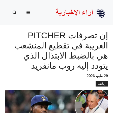
نتقل
لى
القائمة
لمحتوى
إن تصرفات PITCHER
الغريبة في تقطيع المنشعب
هي بالضبط الابتذال الذي
يتودد إليه روب مانفريد
29 مايو، 2026
رياضة