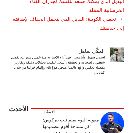
البديل الذي يمكنك صنعه بنفسك لجدران الفناء
الخرسانية المملة
تخطي الكوبية: البديل الذي يتحمل الجفاف لإضافته
إلى حديقتك
المكّي ساهل
اسمي سهيل وأنا محرر في آراء الإخبارية منذ خمس سنوات. بفضل
شغفي بالصحافة والحقيقة، أسعى لتقديم تحليلات دقيقة وتقارير
مفصلة تعكس واقع عالمنا. هدفي هو إعلام وإلهام قرائنا من خلال
كتاباتي.
الأحدث
الإسكان
مقولة اليوم بقلم نيت بيركوس:
“كل مساحة أقوم بتصميمها
تحتوي على شيء قديم…”