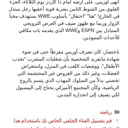
أنهى أوريبي، على أرضه أمام ذا كاردز يوم الثلاثاء، الجزء
العلوي من الشوط الثامن بضربة قوية أعقبها رجل مبتذل
في الخارج! “هنا” “احتفال” بأسلوب WWE يستهدف مخبأ
الزوار وربما مع ظهور ضيف في العرض الترويجي
المتبادل بين ESPN وWWE الذي يقدمه بات مكافي
للأحداث المنبوذين.
باختصار، كان تصرف أوريبي مفرطاً حتى في ضوء
شهادة مانفريد الشخصية بأن شقلبات المضرب “تجذب
الأطفال”، ووضعيات اللعب في المنزل، واستعراض
العضلات، وغير ذلك من العروض غير المحتشمة التي
تخصني بدلاً من السلوك المهذب الذي يتسم بالروح
الرياضية، وكأن المجتمع الأميركي يحتاج إلى البيسبول
لكي يضيف إلى انحداره المدني.
التصنيفات
رياضة
قم بتجميل الفناء الخلفي الخاص بك باستخدام هذا