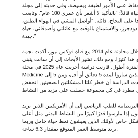
د ميلادها المئوي في عام 2024 مع الحفاظ على الأمور لطيفة وبسيطة. وفي حديثه إلى مجلة People في
عام 2024، اعترف أكبر فائز بجائزة الأوسكار على قيد الحياة قائلاً: “بالتأكيد لا أشعر بأن عمري 100 عام”. وتابعت
 على النجاح، قائلة: “أواصل المشي في الهواء الطلق،
دجرز، والاستمتاع بالوقت مع عائلتي وأصدقائي. حياة
جيدة.”
خلال محادثة عام 2014 مع قناة فوكس نيوز، أكدت نجمة “On The Waterfront” بالمثل أنها استغرقت ساعة من يومها
 هذا كثيرًا. ومع ذلك، تشير الأبحاث إلى أن سانت يتبنى
عادات تجعلك أكثر عرضة للعيش لفترة أطول. قارنت دراسة أجريت عام 2025 في مجلة Annals of Internal
Medicine خطر الوفاة وأمراض القلب والأوعية الدموية لدى الأشخاص الذين ساروا لمدة 5 دقائق أو أقل، ومن 5 إلى
قة، و15 دقيقة أو أكثر. ووجدت الدراسة أن خطر كلتا المشكلتين الصحيتين انخفض
طانية للطب الرياضي إلى أن الأمريكيين الذين تزيد
ا يمكن أن يعيشوا حوالي 5.3 سنوات أطول إذا مارسوا قدرًا كبيرًا من النشاط البدني مثل أعلى
بشكل خاص لأولئك الذين يعيشون نمط حياة خامل وربما
يزيد متوسط ​​العمر المتوقع بمقدار 6.3 ساعة.