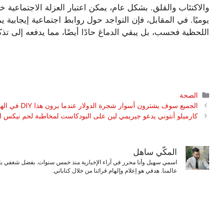
يوميًا. في المقابل، فإن التواجد حول روابط اجتماعية إيجابية 
اللحظية فحسب، بل يبقي الدماغ حادًا أيضًا، مما يدفعه إلى ت
التصنيفات
الصحة
الجميع سوف يشترون أسوار شجرة الدولار عندما يرون هذا DIY في الهواء الطلق
كارميلو أنتوني يدعو جيريمي لين على البودكاست لمخاطبة لحم نيكس ا
المكّي ساهل
اسمي سهيل وأنا محرر في آراء الإخبارية منذ خمس سنوات. بفضل شغفي بال
عالمنا. هدفي هو إعلام وإلهام قرائنا من خلال كتاباتي.