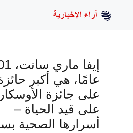
نتقل
لى
لمحتوى
إيفا ماري س
عامًا، هي أكبر حائزة
على جائزة الأوسكار
على قيد الحياة –
أسرارها الصحية بس