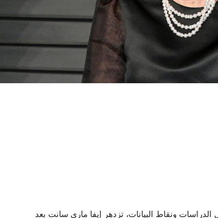
 الدراسات ونقاط البيانات، تزدهر إيفا ماري سانت بعد