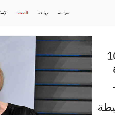
سياسة
رياضة
الصحة
الإسك
انت، 101
يطة