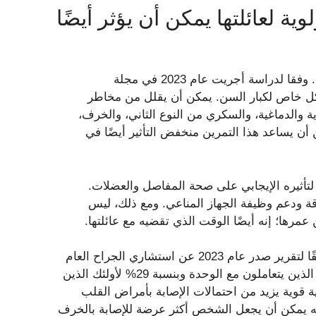
ية لعائلتها يمكن أن يؤثر أيضًا
عندما تمشي كل يوم، تحدث الكثير من الأشياء الجيدة لجسمك. وفقا لدراسة أجريت عام 2023 في مجلة
دًا بشكل خاص لكبار السن. يمكن أن يقلل من مخاطر
 والدماغية، والسكري من النوع الثاني، والخرف،
أن يساعد هذا التمرين منخفض التأثير أيضًا في
لتأثيره الإيجابي على صحة المفاصل والعضلات.
ة ودعم وظيفة الجهاز المناعي. ومع ذلك، ليس
رها؛ إنه أيضًا الوقت الذي تقضيه مع عائلتها.
أظهرت الأبحاث أن العلاقات الجيدة يمكن أن تطيل عمرك. وفقًا لتقرير صدر عام 2023 عن استشاري الجراح العام
الأمريكي، ارتفعت احتمالات الوفاة المبكرة بنسبة 26% لأولئك الذين يتعاملون مع الوحدة وبنسبة 29% لأولئك الذين
ة قوية يزيد من احتمالات الإصابة بأمراض القلب
ة 32%. علاوة على ذلك، فإنه يمكن أن يجعل الشخص أكثر عرضة للإصابة بالخرف