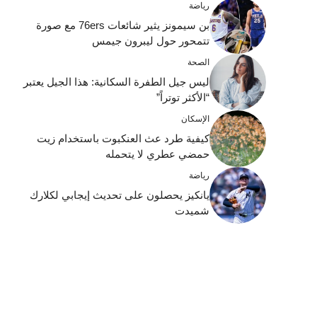
رياضة
بن سيمونز يثير شائعات 76ers مع صورة
تتمحور حول ليبرون جيمس
الصحة
ليس جيل الطفرة السكانية: هذا الجيل يعتبر
“الأكثر توتراً”
الإسكان
كيفية طرد عث العنكبوت باستخدام زيت
حمضي عطري لا يتحمله
رياضة
يانكيز يحصلون على تحديث إيجابي لكلارك
شميدت