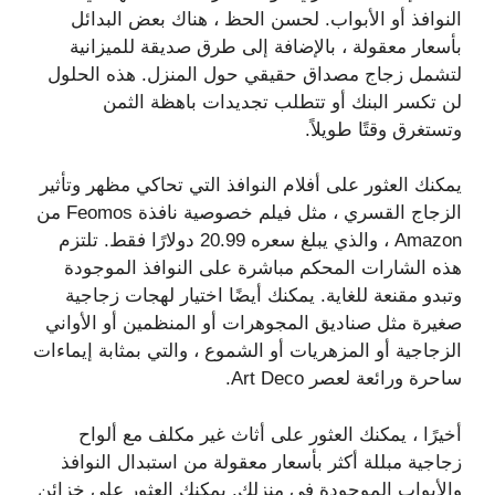
النوافذ أو الأبواب. لحسن الحظ ، هناك بعض البدائل
بأسعار معقولة ، بالإضافة إلى طرق صديقة للميزانية
لتشمل زجاج مصداق حقيقي حول المنزل. هذه الحلول
لن تكسر البنك أو تتطلب تجديدات باهظة الثمن
وتستغرق وقتًا طويلاً.
يمكنك العثور على أفلام النوافذ التي تحاكي مظهر وتأثير
الزجاج القسري ، مثل فيلم خصوصية نافذة Feomos من
Amazon ، والذي يبلغ سعره 20.99 دولارًا فقط. تلتزم
هذه الشارات المحكم مباشرة على النوافذ الموجودة
وتبدو مقنعة للغاية. يمكنك أيضًا اختيار لهجات زجاجية
صغيرة مثل صناديق المجوهرات أو المنظمين أو الأواني
الزجاجية أو المزهريات أو الشموع ، والتي بمثابة إيماءات
ساحرة ورائعة لعصر Art Deco.
أخيرًا ، يمكنك العثور على أثاث غير مكلف مع ألواح
زجاجية مبللة أكثر بأسعار معقولة من استبدال النوافذ
والأبواب الموجودة في منزلك. يمكنك العثور على خزائن