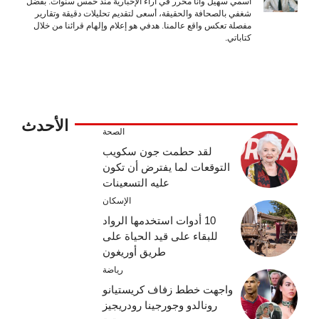
اسمي سهيل وأنا محرر في آراء الإخبارية منذ خمس سنوات. بفضل
شغفي بالصحافة والحقيقة، أسعى لتقديم تحليلات دقيقة وتقارير
مفصلة تعكس واقع عالمنا. هدفي هو إعلام وإلهام قرائنا من خلال
كتاباتي.
الأحدث
الصحة
لقد حطمت جون سكويب
التوقعات لما يفترض أن تكون
عليه التسعينات
الإسكان
10 أدوات استخدمها الرواد
للبقاء على قيد الحياة على
طريق أوريغون
رياضة
واجهت خطط زفاف كريستيانو
رونالدو وجورجينا رودريجيز