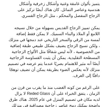
يتميز بألوان غامقة وغنية وأشكال زخرفية وأشكال
هندسية وعناصر التماثل. كان هناك أيضًا تركيز على
الزجاج المفصل والمحكم ، مثل الزجاج القسري.
يمكن تمييز الزجاج القديس بسهولة من خلال نسيجه
اللامع أو الملاذ والبناء السميك. لا يمكن فقط إضافة
لمسة من الرقي والسحر التاريخي عند دمجها في منزلك
، ولكن نسيج الزجاج يضيف بشكل طبيعي طبقة إضافية
من الخصوصية ، لأنه ليس شفافًا مثل الألواح الزجاجية
المسطحة التقليدية. يمكن أن يثبت القساوسة الزجاجية
أيضًا أنه مثير للاهتمام بصريًا عندما يتم عرضه في تصميم
منزلك لأنه يعكس الضوء بطريقة يمكن أن تضيف توهجًا
دافئًا إلى الغرف.
على الرغم من كونه الغضب منذ ما يقرب من قرن من
الزمان ، يتفق الخبراء على أن Reded Glass لا يزال
لديه مكان في تصميم المنزل في عام 2025. هناك طرق
واضحة يمكنك دمج عناصر زجاجية مصداقية في منزلك