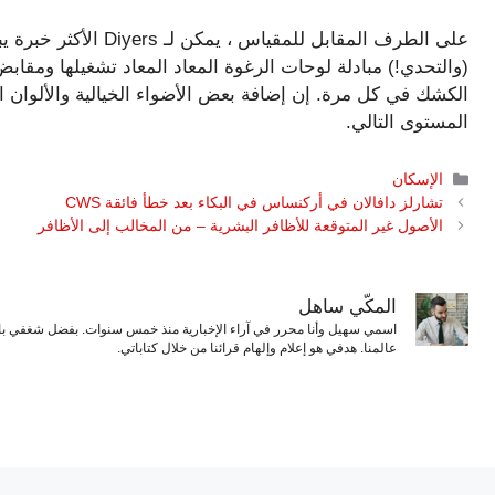
على الطرف المقابل للمق
(والتحدي!) مبادلة لوحات الرغوة المعاد المعاد تشغيلها ومق
الكشك في كل مرة. إن إضافة بعض الأضواء الخيالية والألوان ا
المستوى التالي.
التصنيفات
الإسكان
تشارلز دافالان في أركنساس في البكاء بعد خطأ فائقة CWS
الأصول غير المتوقعة للأظافر البشرية – من المخالب إلى الأظافر
المكّي ساهل
اسمي سهيل وأنا محرر في آراء الإخبارية منذ خمس سنوات. بفضل شغفي بال
عالمنا. هدفي هو إعلام وإلهام قرائنا من خلال كتاباتي.