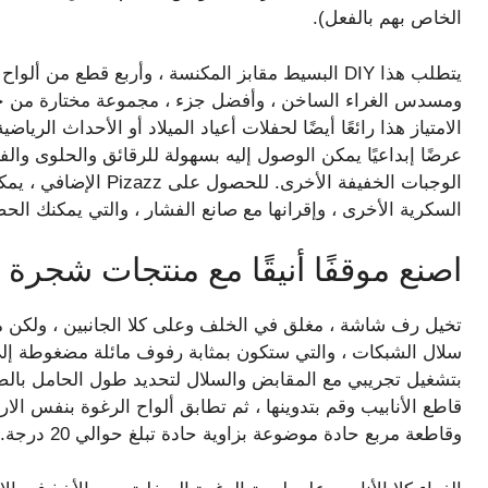
الخاص بهم بالفعل).
يتطلب هذا DIY البسيط مقابز المكنسة ، وأربع قطع من 
ومسدس الغراء الساخن ، وأفضل جزء ، مجموعة مختارة من جم
الامتياز هذا رائعًا أيضًا لحفلات أعياد الميلاد أو الأحداث الري
عرضًا إبداعيًا يمكن الوصول إليه بسهولة للرقائق والحلوى وال
الوجبات الخفيفة الأخرى.
السكرية الأخرى ، وإقرانها مع صانع الفشار ، والتي يمكنك الحصول عليها مق
اصنع موقفًا أنيقًا مع منتجات شجرة ا
تخيل رف شاشة ، مغلق في الخلف وعلى كلا الجانبين ، ولكن 
سلال الشبكات ، والتي ستكون بمثابة رفوف مائلة مضغوطة إلى
بتشغيل تجريبي مع المقابض والسلال لتحديد طول الحامل بالضب
قاطع الأنابيب وقم بتدوينها ، ثم تطابق ألواح الرغوة بنفس ا
وقاطعة مربع حادة موضوعة بزاوية حادة تبلغ حوالي 20 درجة. اضبط القطع الإضافية جانباً في وقت لاحق.