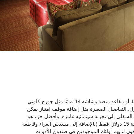
لا تحتاج إلى أسرّة نهارية فخمة مثل Will و Jada Pinkett Smith أو مقاعد منصة وشاشة 14 قدمًا مثل جورج كلوني
ل. التفاصيل الصغيرة مثل إضافة موقف امتياز يمكن
 السفلي إلى تجربة سينمائية غامرة. وأفضل جزء هو
أنه يمكنك صنع واحدة من نقطة الصفر مع عناصر الأشجار بقيمة 15 دولارًا فقط (بالإضافة إلى مسدس الغراء وقاطعة
لاستيكية تكلف أكثر قليلاً ، ولكن معظم عشاق DIY سيكون لديهم أولئك الموجودين في صندوق الأدوات