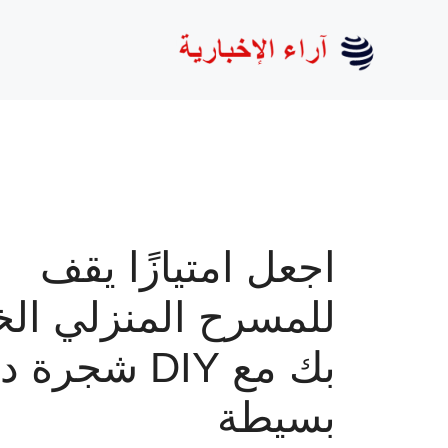
نتقل
لى
لمحتوى
اجعل امتيازًا يقف
للمسرح المنزلي ال
بك مع DIY شجرة 
بسيطة