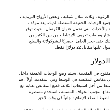
ألواح الرغوة ، وثلاث سلال شبكية ، وبعض الأرواح البريدية ،
يع الوجبات الخفيفة المفضلة لديك. يعد موقف
اضية والأحداث التي تحمل عنوان الكرنفال ، حيث توفر
فشار وملفات تعريف الارتباط ، من بين الكثير من
 للحصول على Pizazz الإضافي ، يمكنك حتى حجز الحامل حصريًا للشوكولاتة والسلع
ابل 22 دولارًا فقط.
لدولار
مفتوح في المقدمة. سيتم وضع الوجبات الخفيفة داخل
 مقابض المكنسة في الوسط وفي المقدمة. أولاً ، قم
ط من أجل استيعاب الثلاثة. قطع المقابض بعناية مع
لارتفاع. لتجنب الحواف المسننة ، استخدم مسطرة