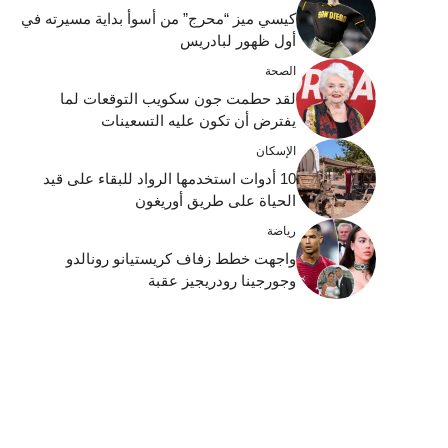
كيسي ميز “محرج” من أسوأ بداية مسيرته في
أول ظهور لبادريس
الصحة
لقد حطمت جون سكويب التوقعات لما
يفترض أن تكون عليه التسعينات
الإسكان
10 أدوات استخدمها الرواد للبقاء على قيد
الحياة على طريق أوريغون
رياضة
واجهت خطط زفاف كريستيانو رونالدو
وجورجينا رودريجيز عقبة