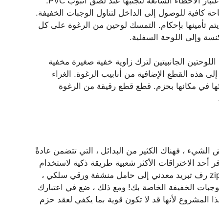
الغراء كلا الأنابيب على لوحة الرغوة السفلية ، مع الأخذ في الاعتبار الأخطاء الشائعة لتجنبها عند لصق أنبوب PVC.
احة كافية للوصول إلى الداخل لتناول الوجبات الخفيفة.
تم تأمينها بإحكام. التمسك لوحين من الرغوة على كل
سة وإلى اللوحة السفلية.
للوحتين الجانبيتين لترك زاوية خفية صغيرة مخفية
ى هذه القطع الإضافية من أنابيب الرغوة. الغراء
ائها في مكانها بحزم. قطع قطع رقيقة من الرغوة
ض الشيء ، فهناك الكثير من البدائل ، التي تتضمن عادةً
ية. يوفر أحد الاختراقات الأكثر شعبية طريقة ذكية لاستخدام
أصحاب المناشف الورقية في جميع أنحاء المنزل. ببساطة zip-tie رف تبريد معدني إلى حامل منشفة ورقي سلكي ،
الدولار ، ثم استخدم clockespins لتعليق الوجبات الخفيفة الخاصة بك! ومع ذلك ، ضع في اعتبارك
كن لا ينصح بها لهذا المشروع لأنها قد لا تكون قوية بما يكفي لعقد حزم