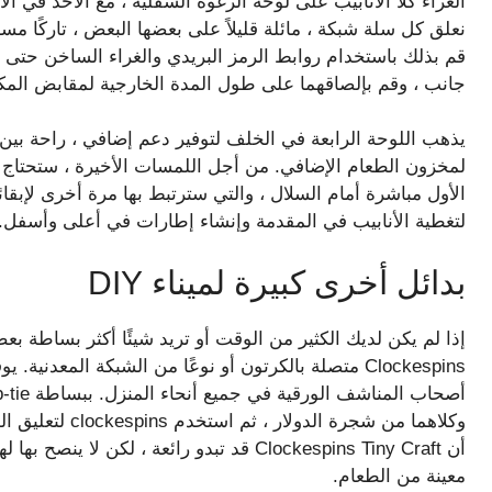
نعلق كل سلة شبكة ، مائلة قليلاً على بعضها البعض ، تاركًا مس
قم بذلك باستخدام روابط الرمز البريدي والغراء الساخن حتى ي
جانب ، وقم بإلصاقهما على طول المدة الخارجية لمقابض المكن
يذهب اللوحة الرابعة في الخلف لتوفير دعم إضافي ، راحة بين ا
لمخزون الطعام الإضافي. من أجل اللمسات الأخيرة ، ستحتاج إل
الأول مباشرة أمام السلال ، والتي سترتبط بها مرة أخرى لإبق
لتغطية الأنابيب في المقدمة وإنشاء إطارات في أعلى وأسفل.
بدائل أخرى كبيرة لميناء DIY
إذا لم يكن لديك الكثير من الوقت أو تريد شيئًا أكثر بساطة بع
Clockespins متصلة بالكرتون أو نوعًا من الشبكة المعدن
وكلاهما من شجرة 
أن Clockespins Tiny Craft قد تبدو رائعة ، ل
معينة من الطعام.