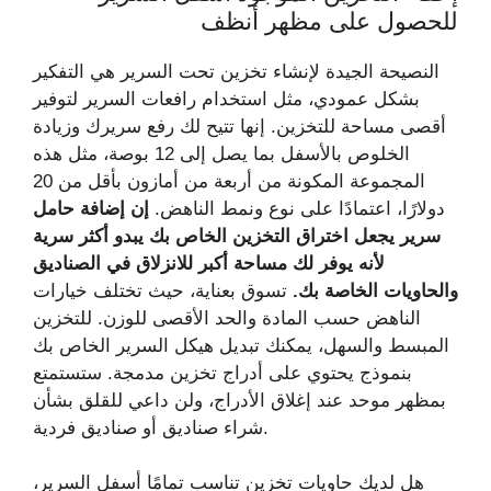
للحصول على مظهر أنظف
النصيحة الجيدة لإنشاء تخزين تحت السرير هي التفكير
بشكل عمودي، مثل استخدام رافعات السرير لتوفير
أقصى مساحة للتخزين. إنها تتيح لك رفع سريرك وزيادة
الخلوص بالأسفل بما يصل إلى 12 بوصة، مثل هذه
المجموعة المكونة من أربعة من أمازون بأقل من 20
دولارًا، اعتمادًا على نوع ونمط الناهض.
إن إضافة حامل
سرير يجعل اختراق التخزين الخاص بك يبدو أكثر سرية
لأنه يوفر لك مساحة أكبر للانزلاق في الصناديق
والحاويات الخاصة بك.
تسوق بعناية، حيث تختلف خيارات
الناهض حسب المادة والحد الأقصى للوزن. للتخزين
المبسط والسهل، يمكنك تبديل هيكل السرير الخاص بك
بنموذج يحتوي على أدراج تخزين مدمجة. ستستمتع
بمظهر موحد عند إغلاق الأدراج، ولن داعي للقلق بشأن
شراء صناديق أو صناديق فردية.
هل لديك حاويات تخزين تناسب تمامًا أسفل السرير،