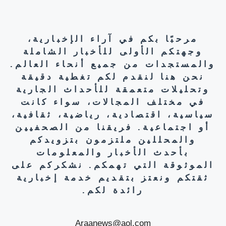
مرحبًا بكم في آراء الإخبارية،
وجهتكم الأولى للأخبار الشاملة
والمستجدات من جميع أنحاء العالم.
نحن هنا لنقدم لكم تغطية دقيقة
وتحليلات متعمقة للأحداث الجارية
في مختلف المجالات، سواء كانت
سياسية، اقتصادية، رياضية، ثقافية،
أو اجتماعية. فريقنا من الصحفيين
والمحللين ملتزمون بتزويدكم
بأحدث الأخبار والمعلومات
الموثوقة التي تهمكم. نشكركم على
ثقتكم ونعتز بتقديم خدمة إخبارية
رائدة لكم.
Araanews@aol.com