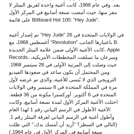
بعد. وفي عام 1968، كانت أغنية واحدة لفريق البيتلز لا
مفر منها، حيث أمضت تسعة أسابيع في المركز الأول
على قائمة Billboard Hot 100: “Hey Jude”.
تم إصدار أغنية “Hey Jude” في الولايات المتحدة في 26
أغسطس 1968، مع “Revolution” باعتبارها الجانب B.
كانت الأغنية الأولى ضمن علامة البيتلز الجديدة، Apple
Records، وسرعان ما تسلقت المخططات الأمريكية،
حيث وصلت إلى المرتبة الأولى في 28 سبتمبر 1968.
ومن المحتمل أن يكون ساعد في صعودها الفيديو
الترويجي الذي لا يُنسى للأغنية، والذي تم عرضه لأول
مرة في المملكة المتحدة في 8 سبتمبر وفي الولايات
المتحدة في 6 أكتوبر. أوركسترا مكونة من 36 قطعة.
احتلت الأغنية المركز الأول لمدة تسعة أسابيع، وكانت
الأغنية الأطول في الرسم البياني رقم 1 لهذا العام
وأطول أغنية في الرسم البياني لفرقة البيتلز رقم 1.
(التالي في السطر؟ “أريد أن أمسك يدك،” التي ظلت
سبعة أسابيع في المركز الأول في عام 1964.)