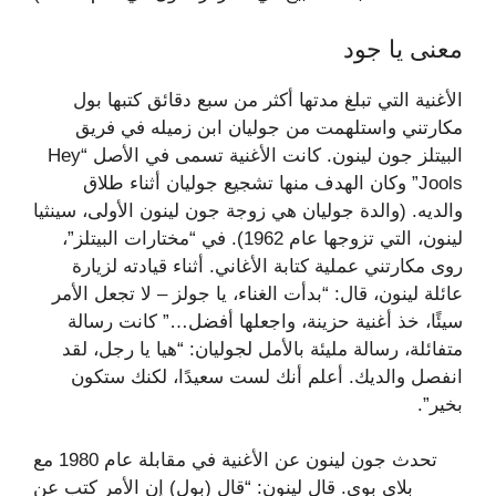
معنى يا جود
الأغنية التي تبلغ مدتها أكثر من سبع دقائق كتبها بول
مكارتني واستلهمت من جوليان ابن زميله في فريق
البيتلز جون لينون. كانت الأغنية تسمى في الأصل “Hey
Jools” وكان الهدف منها تشجيع جوليان أثناء طلاق
والديه. (والدة جوليان هي زوجة جون لينون الأولى، سينثيا
لينون، التي تزوجها عام 1962). في “مختارات البيتلز”،
روى مكارتني عملية كتابة الأغاني. أثناء قيادته لزيارة
عائلة لينون، قال: “بدأت الغناء، يا جولز – لا تجعل الأمر
سيئًا، خذ أغنية حزينة، واجعلها أفضل…” كانت رسالة
متفائلة، رسالة مليئة بالأمل لجوليان: “هيا يا رجل، لقد
انفصل والديك. أعلم أنك لست سعيدًا، لكنك ستكون
بخير”.
تحدث جون لينون عن الأغنية في مقابلة عام 1980 مع
بلاي بوي. قال لينون: “قال (بول) إن الأمر كتب عن