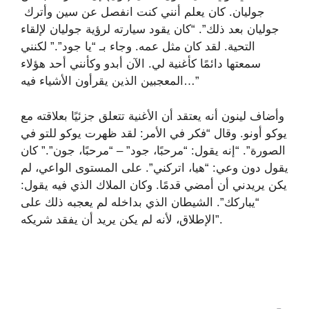
جوليان. كان يعلم أنني كنت انفصل عن سين وأترك ​​
جوليان بعد ذلك”. “كان يقود سيارته لرؤية جوليان لإلقاء
التحية. لقد كان مثل عمه. وجاء بـ “يا جود”.” لكنني
سمعتها دائمًا كأغنية لي. الآن أبدو وكأنني أحد هؤلاء
المعجبين الذين يقرأون الأشياء فيه…”
وأضاف لينون أنه يعتقد أن الأغنية تتعلق جزئيًا بعلاقته مع
يوكو أونو. وقال “فكر في الأمر: لقد ظهرت يوكو للتو في
الصورة”. “إنه يقول: “مرحبًا، جود” – “مرحبًا، جون”.” كان
يقول دون وعي: “هيا، اتركني”. على المستوى الواعي، لم
يكن يريدني أن أمضي قدمًا. وكان الملاك الذي فيه يقول:
“يباركك”. الشيطان الذي بداخله لم يعجبه ذلك على
الإطلاق، لأنه لم يكن يريد أن يفقد شريكه”.