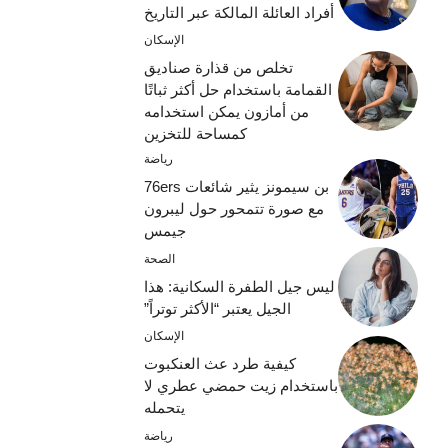
أفراد العائلة المالكة عبر التاريخ
الإسكان
تخلص من قذارة صناديق
القمامة باستخدام حل أكثر ثباتًا
من أمازون يمكن استخدامه
كمساحة للتخزين
رياضة
بن سيمونز يثير شائعات 76ers
مع صورة تتمحور حول ليبرون
جيمس
الصحة
ليس جيل الطفرة السكانية: هذا
الجيل يعتبر “الأكثر توتراً”
الإسكان
كيفية طرد عث العنكبوت
باستخدام زيت حمضي عطري لا
يتحمله
رياضة