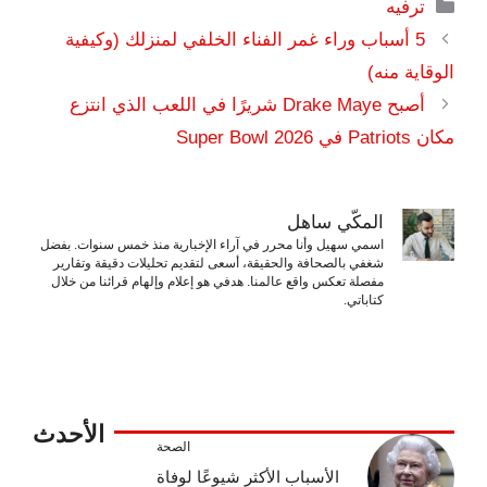
التصنيفات
ترفيه
5 أسباب وراء غمر الفناء الخلفي لمنزلك (وكيفية
الوقاية منه)
أصبح Drake Maye شريرًا في اللعب الذي انتزع
مكان Patriots في Super Bowl 2026
المكّي ساهل
اسمي سهيل وأنا محرر في آراء الإخبارية منذ خمس سنوات. بفضل
شغفي بالصحافة والحقيقة، أسعى لتقديم تحليلات دقيقة وتقارير
مفصلة تعكس واقع عالمنا. هدفي هو إعلام وإلهام قرائنا من خلال
كتاباتي.
الأحدث
الصحة
الأسباب الأكثر شيوعًا لوفاة