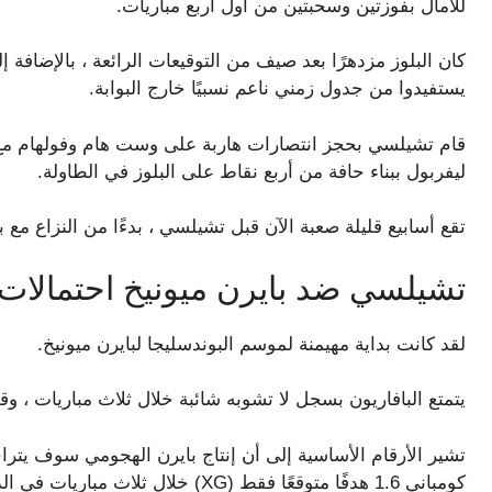
للآمال بفوزتين وسحبتين من أول أربع مباريات.
يستفيدوا من جدول زمني ناعم نسبيًا خارج البوابة.
قام تشيلسي بحجز انتصارات هاربة على وست هام وفولهام مع 
ليفربول ببناء حافة من أربع نقاط على البلوز في الطاولة.
تقع أسابيع قليلة صعبة الآن قبل تشيلسي ، بدءًا من النزاع مع باي
تشيلسي ضد بايرن ميونيخ احتمالات ، 
لقد كانت بداية مهيمنة لموسم البوندسليجا لبايرن ميونيخ.
يتمتع البافاريون بسجل لا تشوبه شائبة خلال ثلاث مباريات ، وقد تفوقوا على 
تشير الأرقام الأساسية إلى أن إنتاج بايرن الهجومي سوف يترا
كومباني 1.6 هدفًا متوقعًا فقط (XG) خلال ثلاث مباريات في الدوري الألماني حتى الآن.