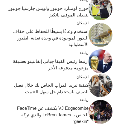
جورج لومبارد جونيور ولويس جارسيا جونيور
ينقذان الموقف يانكيز
الإسكان
استخدم وعاءًا بسيطًا للحفاظ على جفاف
البذور الموجودة في وحدة تغذية الطيور
الأسطوانية
رياضة
ارتبط رئيس الفيفا جياني إنفانتينو بعشيقة
مزعومة مدفوعة الأجر
الإسكان
كيفية تبريد المرآب الخاص بك خلال فصل
الصيف باستخدام حل سهل التثبيت
رياضة
VJ Edgecombe يكشف عن FaceTime
الخاص بـ LeBron James والذي تركه
“geekin”