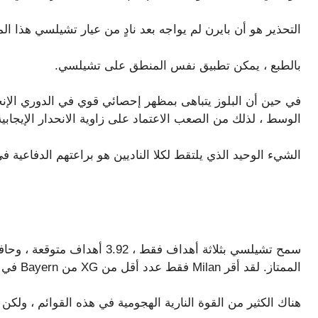
التحذير هو أن بايرن لم يواجه بعد نادٍ من عيار تشيلسي هذا ال
بالطبع ، يمكن تطبيق نفس المنطق على تشيلسي.
في حين أن البلوز يتباهى بمظهر إحصائي قوي في الدوري الإنجل
الوسط ، لذلك من الصعب الاعتماد على زاوية الانحدار الإيجابية
الشيء الوحيد الذي يلتقط لكلا الناديين هو براعتهم الدفاعية 
سمح تشيلسي بثلاثة أهداف فقط ، 
الممتاز. لقد أقر Milan فقط عدد أقل من XG من Bayern في بطولات الدوري الكبرى في أوروبا هذا الموسم.
هناك الكثير من القوة النارية الهجومية في هذه القوائم ، ولكن 