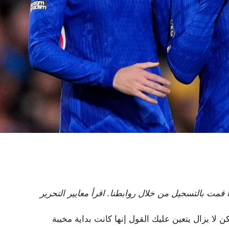
 تتلقى New York Post لجنة تابعة إذا قمت بالتسجيل من خلال روابطنا. اقرأ معايير التحرير
 لا يزال يتعين عليك القول إنها كانت بداية مخيبة