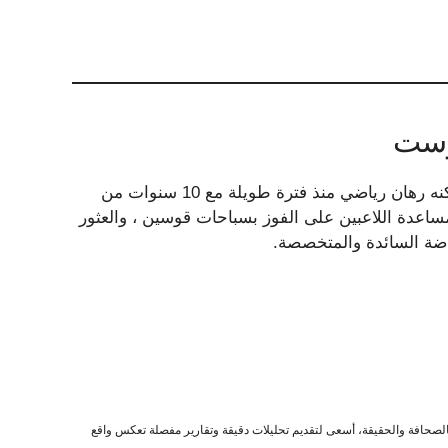
بوست
Michael Leboff هو من محبي جزر الجزر منذ فترة طويلة ، ولكنه رهان رياضي منذ فترة طويلة مع 10 سنوات من
ساعدة اللاعبين على الفوز بسباحات قوسين ، والعثور
اضة السائدة والمتخصصة.
صحافة والحقيقة، أسعى لتقديم تحليلات دقيقة وتقارير مفصلة تعكس واقع