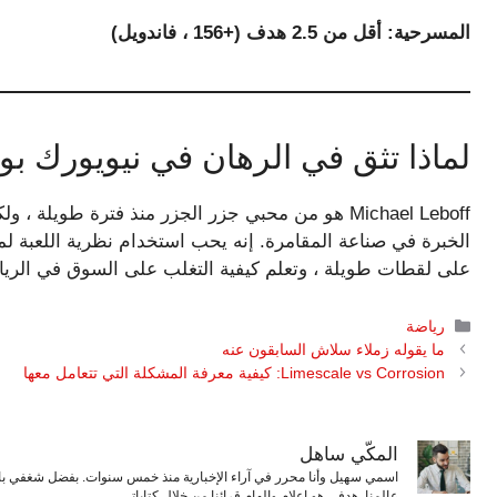
المسرحية: أقل من 2.5 هدف (+156 ، فاندويل)
لماذا تثق في الرهان في نيويورك 
الخبرة في صناعة المقامرة. إنه يحب استخدام نظرية اللعبة لم
على لقطات طويلة ، وتعلم كيفية التغلب على السوق في الري
التصنيفات
رياضة
ما يقوله زملاء سلاش السابقون عنه
Limescale vs Corrosion: كيفية معرفة المشكلة التي تتعامل معها
المكّي ساهل
اسمي سهيل وأنا محرر في آراء الإخبارية منذ خمس سنوات. بفضل شغفي بال
عالمنا. هدفي هو إعلام وإلهام قرائنا من خلال كتاباتي.