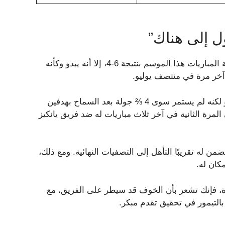
ل إلى هناك”
لقد كان أداء فريق أوريولز سيئًا للغاية. ورغم تقدمه في سلسلة المباريات هذا الموسم بنتيجة 6-4، إلا أنه يبدو وكأنه
 آخر مرة في منتصف يوليو.
حصل كريمر على البداية في المباراة النهائية لسلسلة 14 يوليو لكنه لم يستمر سوى 4 ⅔ جولة بعد السماح بهدفين
مرة الثانية في آخر ثلاث مباريات له ضد فريق يانكيز
من له تقريبًا التأهل إلى التصفيات النهائية. ومع ذلك،
كان له.
يرة، فإنك تشعر بأن الخوف قد سيطر على الفريق، مع
بالتيمور في تحقيق تقدم مبكر.