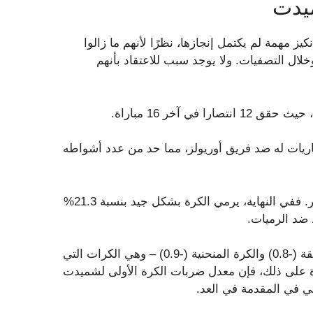
ميدت
كيز مهمة لم يكتمل إنجازها، نظرًا لأنهم ما زالوا
ال التصفيات. ولا يوجد سبب للاعتقاد بأنهم
ي آخر 16 مباراة.
يات له ضد فريق أوريولز، مما حد من عدد أشواطه
إن ترسانته من الرميات تجعله ناجحًا عندما يواجه فريق بالتيمور. ففي النهاية، يرمي الكرة بشكل جيد بنسبة 21.3%
كما أن أداء فريق أوريولز أقل من المتوسط ​​ضد الكرات المنزلقة (-0.8) والكرة المنحنية (-0.9) – وهي الكرات التي
ريبًا من الوقت. وعلاوة على ذلك، فإن معدل ضربات الكرة الأولى لشميدت