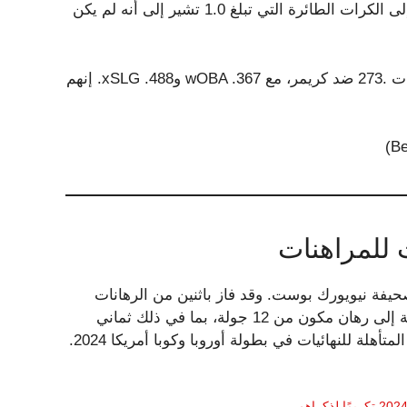
ميلاً إلى الكرات الأرضية. ومع ذلك، فإن نسبة الكرات الأرضية إلى الكرات الطائرة التي تبلغ 1.0 تشير إلى أنه لم يكن
في 135 ظهورًا على اللوحة، حقق فريق يانكيز هذا معدل ضربات .273 ضد كريمر، مع wOBA .367 وxSLG .488. إنهم
 للمراهنات
حيفة نيويورك بوست. وقد فاز باثنين من الرهانات
المكونة من 15 جولة في مسيرته المهنية في المراهنة، بالإضافة إلى رهان مكون من 12 جولة، بما في ذلك ثماني
أهلة للنهائيات في بطولة أوروبا وكوبا أمريكا 2024.