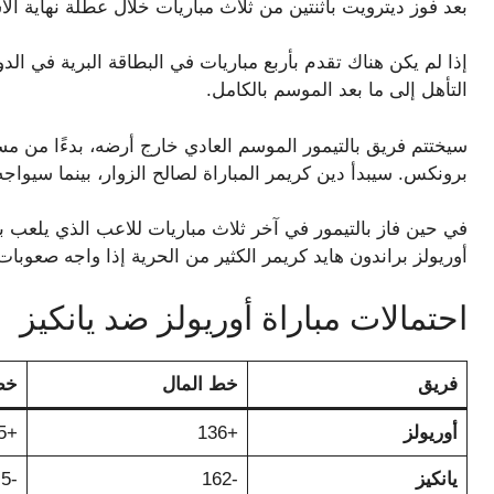
بعد فوز ديترويت باثنتين من ثلاث مباريات خلال عطلة نهاية الأ
إذا لم يكن هناك تقدم بأربع مباريات في البطاقة البرية في ا
التأهل إلى ما بعد الموسم بالكامل.
سيختتم فريق بالتيمور الموسم العادي خارج أرضه، بدءًا من مسا
برونكس. سيبدأ دين كريمر المباراة لصالح الزوار، بينما سيواج
في حين فاز بالتيمور في آخر ثلاث مباريات للاعب الذي يلعب با
أوريولز براندون هايد كريمر الكثير من الحرية إذا واجه صعوبات
احتمالات مباراة أوريولز ضد يانكيز
فريق
خط المال
خط
أوريولز
+136
+1.5 (-155)
يانكيز
-162
-1.5 (+130)