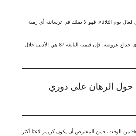
ل يوم الثلاثاء. فهو لا يملك في ترسانته أي رمية
وعلاوة على ذلك، إذا استخدمنا مقياس Stuff+، الذي يقيس مدى خداع عروضه، فإن قيمته البالغة 87 هي الأدنى خلال
 حول الرهان على دوري
بالنسبة لشخص يرمي الكرة الثقيلة والكرة المقسمة بنسبة 33% من الوقت، فمن المفترض أن يكون كريمر لاعبًا أكثر