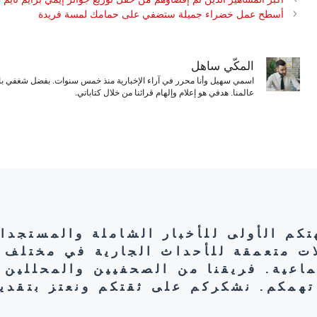
أسطح عمل خضراء جميلة ستضفي على حمامك لمسة فريدة
المكّي ساهل
اسمي سهيل وأنا محرر في آراء الإخبارية منذ خمس سنوات. بفضل شغفي بال
عالمنا. هدفي هو إعلام وإلهام قرائنا من خلال كتاباتي.
هتكم الأولى للأخبار الشاملة والمستجدا
ات متعمقة للأحداث الجارية في مختلف 
تماعية. فريقنا من الصحفيين والمحللين 
تهمكم. نشكركم على ثقتكم ونعتز بتقديم