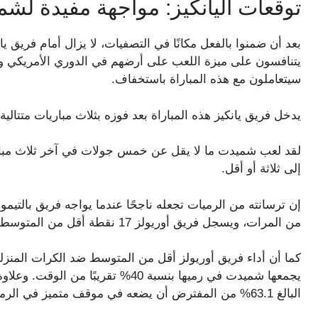
توقعات اليانكيز: مواجهة مفيدة لش
بعد أن ضمنوا بالفعل مكانًا في التصفيات، لا يزال أمام فريق يان
يتنافسون على ميزة اللعب على أرضهم في الدوري الأمريكي وخل
سيتعاملون مع هذه المباراة باستخفاف.
يدخل فريق يانكيز هذه المباراة بعد فوزه بثلاث مباريات متتالية، حيث حقق 12 انتصارا ف
لقد لعب شميدت ما لا يقل عن خمس جولات في آخر ثلاث مبار
إلى ثلاثة أو أقل.
من المرات، ويسجل فريق أوريولز 17 نقطة أقل من المتوسط ​​ضد الرميات.
يجمعها شميدت في رميها بنسبة 40% تق
البالغ 63.1% من المفترض أن يضعه في موقف متميز في الرمي في المقدمة في العد.