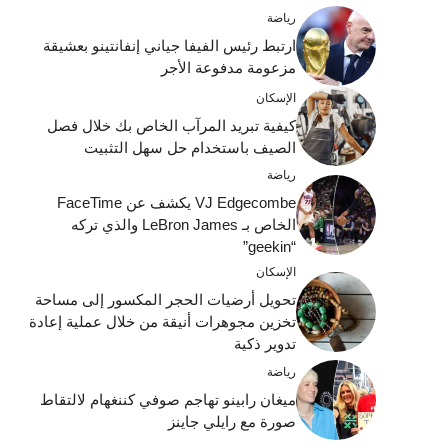
رياضة
ارتبط رئيس الفيفا جياني إنفانتينو بعشيقة
مزعومة مدفوعة الأجر
الإسكان
كيفية تبريد المرآب الخاص بك خلال فصل
الصيف باستخدام حل سهل التثبيت
رياضة
VJ Edgecombe يكشف عن FaceTime
الخاص بـ LeBron James والذي تركه
“geekin”
الإسكان
تحويل أرضيات الحجر المكسور إلى مساحة
تخزين مجوهرات أنيقة من خلال عملية إعادة
تدوير ذكية
رياضة
ميغان رابينو تهاجم صوفي كننغهام لالتقاط
صورة مع رايلي جاينز