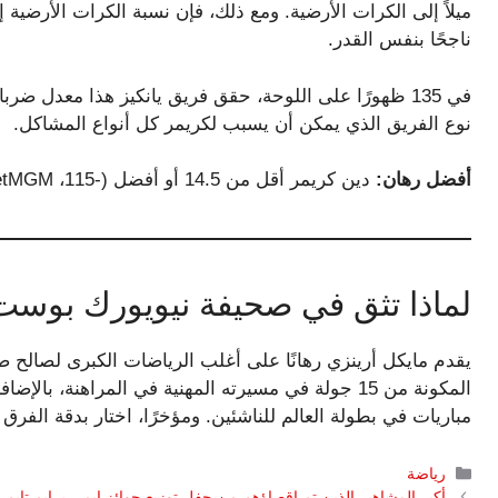
ناجحًا بنفس القدر.
نوع الفريق الذي يمكن أن يسبب لكريمر كل أنواع المشاكل.
أفضل رهان:
دين كريمر أقل من 14.5 أو أفضل (-115، BetMGM)
لماذا تثق في صحيفة نيويورك بوست
يقدم مايكل أرينزي رهانًا على أغلب الرياضات الكبرى لصالح ص
مباريات في بطولة العالم للناشئين. ومؤخرًا، اختار بدقة الفرق المت
التصنيفات
رياضة
أكبر المشاهير الذين تم إقصاؤهم من حفل توزيع جوائز إيمي برايم تايم 2024 تكريمًا لذكراهم