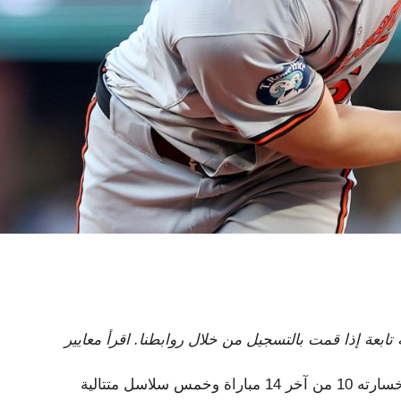
ت عمولة تابعة إذا قمت بالتسجيل من خلال روابطنا. اقرأ معايير
يتجه فريق بالتيمور أوريولز بصعوبة إلى الأدوار الإقصائية، بعد خسارته 10 من آخر 14 مباراة وخمس سلاسل متتالية