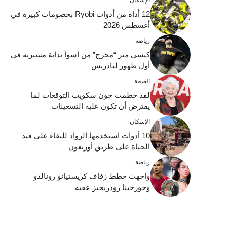
12 أداة من أدوات Ryobi بخصومات كبيرة في
أغسطس 2026
رياضة
كيسي ميز “محرج” من أسوأ بداية مسيرته في
أول ظهور لبادريس
الصحة
لقد حطمت جون سكويب التوقعات لما
يفترض أن تكون عليه التسعينات
الإسكان
10 أدوات استخدمها الرواد للبقاء على قيد
الحياة على طريق أوريغون
رياضة
واجهت خطط زفاف كريستيانو رونالدو
وجورجينا رودريجيز عقبة