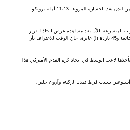
يعود Gang Green وتذكار سفرهم الذي يبلغ إجماليه 82 ياردة من لندن بعد الخسارة المروعة 13-11 أمام برونكو
ه المتسرعة. الآن بعد مشاهدة عرض اتخاذ القرار
المتردد، والتواجد المتجمد في الجيب، والقراءات المفتوحة الضائعة و45 ياردة (!) عابرة، حان الوقت للاعتراف بأن
ياس التي يأخذها لاعب الوسط في اتحاد كرة القدم الأميركي هذا
 أسبوعين بسبب فرط تمدد الركبة، وآرون جلين.