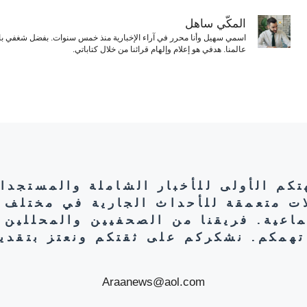
المكّي ساهل
اسمي سهيل وأنا محرر في آراء الإخبارية منذ خمس سنوات. بفضل شغفي بال
عالمنا. هدفي هو إعلام وإلهام قرائنا من خلال كتاباتي.
هتكم الأولى للأخبار الشاملة والمستجدا
ات متعمقة للأحداث الجارية في مختلف 
تماعية. فريقنا من الصحفيين والمحللين 
تهمكم. نشكركم على ثقتكم ونعتز بتقديم
Araanews@aol.com