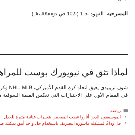
المسرحية:
الفهود -1.5 (-102 في DraftKings)
لماذا تثق في نيويورك بوست للمراه
شون تريب
في المقام الأول على الاختيارات التي تعكس القيمة السوقية م
التصنيفات
رياضة
الموسيقيون الذين أثاروا غضب المعجبين بتغييرات غنائية مثيرة للجدل
قل وداعًا لمشكلة ماسورة التصريف باستخدام حل واحد أنيق يمكنك ص