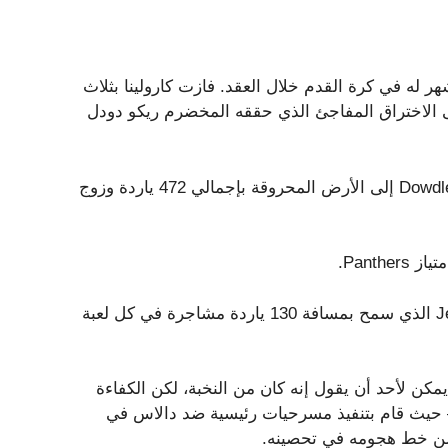
يق Panthers الذي يعد أفضل شهر له في كرة القدم خلال العقد. فازت كارولينا بثلاث
إلى الاختراق المفاجئ الذي حققه المخضرم ريكو دودل
في غياب Chubba Hubbard خلال المباراتين الأخيرتين، ذهب Dowdle إلى الأرض المحروقة بإجمالي 472 ياردة وزوج
Panth.
الآن يرسم Dowdle، الذي انضم إليه Hubbard مجددًا، دفاع Jets الذي سمح بمسافة 130 ياردة مشاجرة في كل لعبة
مركز. لا يمكن لأحد أن يقول إنه كان من النخبة، لكن الكفاءة
 حيث قام بتنفيذ مسرحيات رئيسية ضد دالاس في