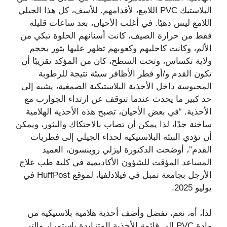
البلاستيك PVC اللامع، لأقدامهم. للأسف، كل هذا الجيلي
اللامع ليس ذهبًا. في أغلب الأحيان، بعد ساعات قليلة
فقط من حرارة الصيف، كانت أسنانهم الحلوة تبكي من
الألم، وكانت كاحليهم وكعوبهم تظهر عليها بثور بحجم
ولاية تكساس، وتحت السطح، كان من المؤكد تقريبًا أن
تكون القدم و/أو فطر الأظافر سيئة نتيجة للرطوبة
المحبوسة داخل الأحذية البلاستيكية الصمغية، يشبه إلى
حد كبير ما يحدث عندما تتوقف عن ارتداء الجوارب مع
الأحذية. “في بعض الأحيان، تصبح هذه الأحذية الهلامية
ساخنة جدًا، لذا يمكن أن تصاب بالاحتكاك والبثور، ويمكن
أن تؤدي البيئة البلاستيكية لحذاء الجيلي إلى فطريات
القدم”، أوضحت الدكتورة ليزلي روبنسون، العميد
المساعد المؤقت للشؤون الأكاديمية في كلية طب علاج
الأرجل بجامعة تمبل في فيلادلفيا، لموقع HuffPost في
يوليو 2025.
لذا، أه، نعم، تفضل وأضف أحذية هلامية بلاستيكية من
مادة PVC إلى قائمة الأحذية المتزايدة باستمرار والتي