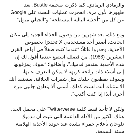
والرمادي الرمادي. كما ذكرت صحيفة Bustle، بعد
ظهورها لأول مرة، انفجرت عمليات البحث على Google
عن كل من “أحذية الباليه المسطحة” و”الجيلي ميول”.
ومع ذلك، بعد شهرين من وصول الحذاء الجديد إلى مكان
الحادث، أصدر أحد مستخدمي X تحذيرًا بخصوص
الأحذية. وحذروا قائلاً: “عندما كنت طفلاً في أواخر القرن
العشرين (1983)، من فضلك استمع عندما أقول لك إن
هذه الأحذية ستدمر قدميك”. وأضافوا: “سوف يمزقونها
إلى أشلاء ذات رائحة كريهة لا يمكن التعرف عليها،
وسوف يقطعون جلدك مثل شفرات الحلاقة. ستعتقد أنك
الاستثناء. أنت لست كذلك. أتمنى ألا يتعاون جانبي مرة
أخرى أبدًا إذا كنت أكذب”.
ولكن لا تأخذ فقط كلمة Twitterverse على محمل الجد.
هناك الكثير من الأدلة الداعمة التي تثبت أن قدميك
تلوحان بأعلام حمراء بشدة عند عودة الأحذية الهلامية
سيئة السمعة.