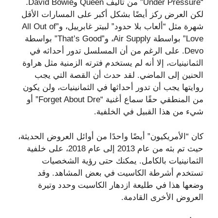
“Under Pressure” من تأليف Queen وDavid Bowie.
لكن العرض ركز أيضًا بشكل أكبر على المسارات الأقل
شهرة مثل “ألعاب بلا حدود” لبيتر غابرييل، و”All Out of
Love” بواسطة Air Supply، و”That’s Good” بواسطة
Devo. على الرغم من أن المسلسل تدور أحداثه في
الثمانينيات، إلا أنه لم يستخدم فترته الزمنية مثل هراوة
الحنين إلى الماضي. لقد حدث أن القصة التي يجب
روايتها يجب أن تدور أحداثها في الثمانينيات، ولن يكون
من المنطقي حقًا سماع أغنية “Forget About Dre” أو
شيء من هذا القبيل في الخلفية.
كان “الأمريكيون” أيضًا واحدًا من أوائل العروض الحديثة،
حيث تم بثه من عام 2013 إلى عام 2018، على خلفية
الثمانينيات بالكامل. يمكنك حتى رؤية الشخصيات
تستخدم أشرطة الكاسيت في بعض المشاهد. وقد
وضعها هذا في طليعة ازدهار الكاسيت وحدد وتيرة
العروض الأخرى القادمة.