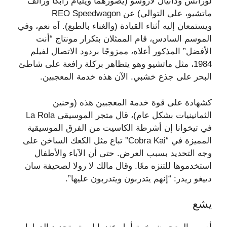
لورانس ودانيال لاروسو (يصورهما ويليام زابكا ورالف
ماتشيو، على التوالي) عن REO Speedwagon
ويستمعان إليه أثناء القيادة (والغناء بالطبع). آه نعم، وفي
الموسم السادس، قام الممثلان بتكرار مونتاج “أنت
الأفضل” المذكور أعلاه، ممزوجًا بردود الاتصال لفيلم
1984، مثل ماتشيو وهو يتظاهر بركلة رافعة على شاطئ
البحر على جذع خشبي. الآن هذه خدمة المعجبين.
كشهادة على قوة خدمة المعجبين هذه (وحنين
الثمانينيات بشكل عام)، قال متجر الموسيقى La Rola
في تيخوانا إن أشرطة الكاسيت من الفرق الموسيقية
المميزة في “Cobra Kai” تباع مثل الكعك الساخن على
وجه التحديد بسبب العرض. حتى أن الآباء والأطفال
استخدموها للتنزه معًا. وقال مالك لا رولا لصحيفة سان
دييغو ريدر: “إنهم يتدربون ويتدربون عليها”.
يشع