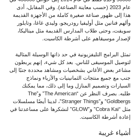
عام 2023 (حسب معاينة الصناعة). وفي المقابل، أدى
هذا إلى ظهور صناعة صغيرة كاملة من الأجهزة القديمة
وألهم فنانين مثل أوليفيا رودريجو، وليدي غاغا، وتايلور
سويفت، وحتى طلاب المدارس القديمة مثل ميتاليكا،
لإصدار موسيقاهم على أشرطة الكاسيت.
تمثل البرامج التليفزيونية في حد ذاتها الوسيلة المثالية
لتوصيل الموسيقى للناس. بعد كل شيء، إنهم يربطون
مشاعر بعض الأغاني بشخصيات ومشاهد محددة جنبًا إلى
جنب مع جميع منتجات الثمانينيات والأزياء ونماذج
السيارات وتصميم المنازل وما إلى ذلك، مما يمكنك
طلبه. بصرف النظر عن “The American” و”The
Goldbergs” و”Stranger Things”، لدينا أيضًا مسلسلات
مثل “Cobra Kai” و”GLOW” لنشكرها على مساعدتنا في
إعادة أشرطة الكاسيت.
أشياء غريبة