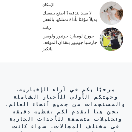
الإسكان
لا يسد بندقية؟ اصنع بنفسك
بديلاً مؤقتًا بأداة تمتلكها بالفعل
رياضة
جورج لومبارد جونيور ولويس
جارسيا جونيور ينقذان الموقف
يانكيز
مرحبًا بكم في آراء الإخبارية،
وجهتكم الأولى للأخبار الشاملة
والمستجدات من جميع أنحاء العالم.
نحن هنا لنقدم لكم تغطية دقيقة
وتحليلات متعمقة للأحداث الجارية
في مختلف المجالات، سواء كانت