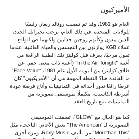
الأميركيون
العام هو 1981، وقد تم تنصيب رونالد ريغان رئيسًا
للولايات المتحدة. في ذلك العام، ترحب بجيرانك الجدد،
الذين يبدون وكأنهم زوجين جذابين ولكنهما في الواقع
عملاء KGB يوازنون بين التجسس والحياة العائلية. عندما
تقول مرحبًا، يعزف فيل كولينز تلك الطبلة الرائعة من
أغنية “In the Air Tonight” (أغنية ذات معنى خفي عن
طلاق كولينز) من ألبومه الأول عام 1981، “Face Value”.
ما الفائدة هنا؟ النقطة المهمة هي أن “الأمريكيون” كان
عرضًا رائعًا تدور أحداثه في الثمانينيات وأتاح فرصة عودة
أشرطة الكاسيت، مكتملًا بموسيقى تصويرية من
الثمانينيات تتبع تاريخ العقد.
كما هو الحال مع “GLOW”، تضمنت الموسيقى
التصويرية لـ “The American” بعض الأغاني الناجحة، مثل
“Morethan This” من تأليف Roxy Music، ومرة ​​أخرى،