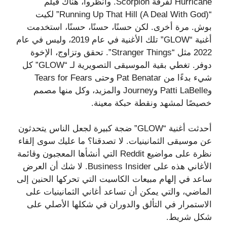
Hurricane لفرقة Scorpion. وانظروا، هناك فيلم
“Running Up That Hill (A Deal With God)” لكيت
بوش. مرة أخرى. لكن حسنًا، حسنًا، حسنًا، استخدمت
أغنية “GLOW” تلك الأغنية في عام 2019، وليس في عام
2022 مثل “Stranger Things”. تحقق وتزاوج، الإخوة
دوفر. تغطي بقية الموسيقى التصويرية لـ “GLOW” كل
شيء بدءًا من Pat Benatar وحتى Tears for Fears
وPatti LaBelle وJourney والمزيد، وكل منها مصمم
خصيصًا لمشهد ونقطة حبكة معينة.
أحدثت أغنية “GLOW” ضجة كبيرة لجعل الناس يتحدثون
عن موسيقى الثمانينيات. لا تصدقنا؟ ما عليك سوى إلقاء
نظرة على مواضيع Reddit التي أنشأها المعجبون وقائمة
الأغاني هذه على Business Insider. لا شك أن العرض
ساعد في إلهام مبيعات الكاسيت التي تحركها الحنين إلى
الماضي، والتي يمكن أن تساعد أغاني الثمانينيات على
الاستمرار في التألق والدوران في شكلها الأصلي على
شكل شريط.