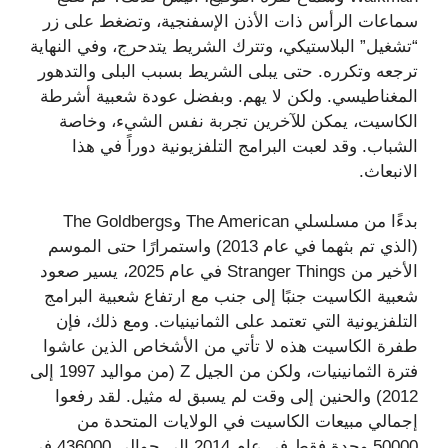
سماعات الرأس ذات الأذن الإسفنجية، وتضغط على زر
“تشغيل” البلاستيكي، وتترك الشريط يتدحرج، وفي النهاية
ترجعه وتكرره. حتى يبلى الشريط بسبب البلى والتدهور
المغناطيسي. ولكن لا يهم. وبفضل عودة شعبية أشرطة
الكاسيت، يمكن للآخرين تجربة نفس الشيء، وخاصة
الشباب. وقد لعبت البرامج التلفزيونية دوراً في هذا
الانبعاث.
بدءًا من مسلسلي The American وThe Goldbergs
(الذي تم بثهما في عام 2013) واستمرارًا حتى الموسم
الأخير من Stranger Things في عام 2025، يسير صعود
شعبية الكاسيت جنبًا إلى جنب مع ارتفاع شعبية البرامج
التلفزيونية التي تعتمد على الثمانينيات. ومع ذلك، فإن
طفرة الكاسيت هذه لا تأتي من الأشخاص الذين عاشوا
فترة الثمانينيات، ولكن من الجيل Z (من مواليد 1997 إلى
2012) والحنين إلى وقت لم يسبق له مثيل. لقد رفعوا
إجمالي مبيعات الكاسيت في الولايات المتحدة من
50000 وحدة فقط في عام 2014 إلى حوالي 436000 في