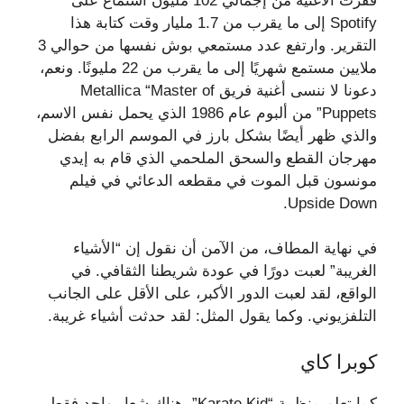
قفزت الأغنية من إجمالي 102 مليون استماع على
Spotify إلى ما يقرب من 1.7 مليار وقت كتابة هذا
التقرير. وارتفع عدد مستمعي بوش نفسها من حوالي 3
ملايين مستمع شهريًا إلى ما يقرب من 22 مليونًا. ونعم،
دعونا لا ننسى أغنية فريق Metallica “Master of
Puppets” من ألبوم عام 1986 الذي يحمل نفس الاسم،
والذي ظهر أيضًا بشكل بارز في الموسم الرابع بفضل
مهرجان القطع والسحق الملحمي الذي قام به إيدي
مونسون قبل الموت في مقطعه الدعائي في فيلم
Upside Down.
في نهاية المطاف، من الآمن أن نقول إن “الأشياء
الغريبة” لعبت دورًا في عودة شريطنا الثقافي. في
الواقع، لقد لعبت الدور الأكبر، على الأقل على الجانب
التلفزيوني. وكما يقول المثل: لقد حدثت أشياء غريبة.
كوبرا كاي
كما تعلم منظمة “Karate Kid”، هناك شعار واحد فقط