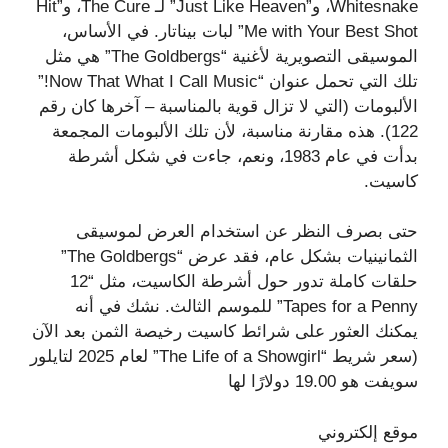
Whitesnake، و”Just Like Heaven” لـ The Cure، و”Hit
Me with Your Best Shot” لبات بيناتار. في الأساس،
الموسيقى التصويرية لأغنية “The Goldbergs” هي مثل
تلك التي تحمل عنوان “Now That What I Call Music!”
الألبومات (التي لا تزال قوية بالمناسبة – آخرها كان رقم
122). هذه مقارنة مناسبة، لأن تلك الألبومات المجمعة
بدأت في عام 1983، ونعم، جاءت في شكل أشرطة
كاسيت.
حتى بصرف النظر عن استخدام العرض لموسيقى
الثمانينيات بشكل عام، فقد عرض “The Goldbergs”
حلقات كاملة تدور حول أشرطة الكاسيت، مثل “12
Tapes for a Penny” للموسم الثالث. نشك في أنه
يمكنك العثور على شرائط كاسيت رخيصة الثمن بعد الآن
(سعر شريط “The Life of a Showgirl” لعام 2025 لتايلور
سويفت هو 19.00 دولارًا لها
موقع إلكتروني