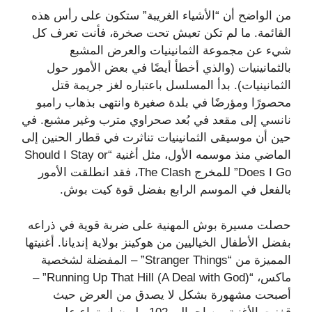
من الواضح أن “الأشياء الغريبة” ستكون على رأس هذه
القائمة. ما لم تكن تعيش تحت صخرة، فأنت تعرف كل
شيء عن مجموعة الثمانينيات والعرض المشبع
بالثمانينيات (والذي أخطأ أيضًا في بعض الأمور حول
الثمانينيات). بدأ المسلسل باعتباره لغز جريمة قتل
محصورًا ومؤرضًا في بلدة صغيرة وانتهى بذهاب رامبو
نانسي إلى مقعد في بُعد صحراوي مترب وغير مشبع. في
حين أن موسيقى الثمانينيات تناثرت في قطار الحنين إلى
الماضي منذ موسمه الأول، مثل أغنية “Should I Stay or
Does I Go” للمخرج The Clash، فقد انطلقت الأمور
بالفعل في الموسم الرابع بفضل قوة كيت بوش.
حصلت مسيرة بوش المهنية على ضربة قوية في ذراعه
بفضل الأطفال الخياليين من هوكينز بولاية إنديانا. أغنيتها
المميزة من “Stranger Things” – المفضلة لشخصية
ماكس، “Running Up That Hill (A Deal with God)” –
أصبحت مشهورة بشكل لا يصدق من العرض حيث