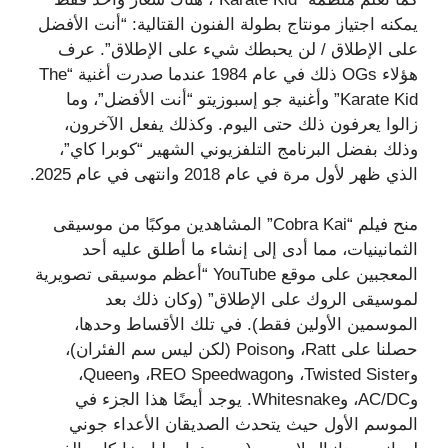
يمكنه اجتياز مونتاج بطولة الفنون القتالية: “أنت الأفضل
على الإطلاق / لن يحبطك شيء على الإطلاق”. عرف
هؤلاء OGs ذلك في عام 1984 عندما صدرت أغنية “The
Karate Kid” وأغنية جو إسبوزيتو “أنت الأفضل”، وما
زالوا يعرفون ذلك حتى اليوم. وكذلك يفعل الآخرون،
وذلك بفضل البرنامج التلفزيوني الشهير “كوبرا كاي”،
الذي ظهر لأول مرة في عام 2018 وانتهى في عام 2025.
منح فيلم “Cobra Kai” المشاهدين موكبًا من موسيقى
الثمانينيات، مما أدى إلى إنشاء ما أطلق عليه أحد
المعجبين على موقع YouTube “أعظم موسيقى تصويرية
لموسيقى الروك على الإطلاق” (وكان ذلك بعد
الموسمين الأولين فقط). في تلك الأقساط وحدها،
حصلنا على Ratt، وPoison (لكن ليس سم الفئران)،
وTwisted Sister، وREO Speedwagon، وQueen،
وAC/DC، وWhitesnake. يوجد أيضًا هذا الجزء في
الموسم الأول حيث يتحدث الصديقان الأعداء جوني