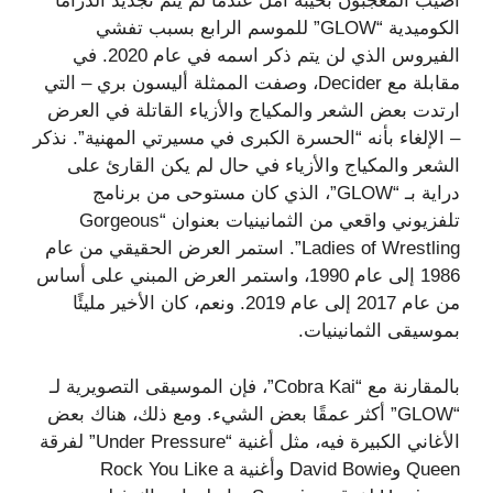
أصيب المعجبون بخيبة أمل عندما لم يتم تجديد الدراما
الكوميدية “GLOW” للموسم الرابع بسبب تفشي
الفيروس الذي لن يتم ذكر اسمه في عام 2020. في
مقابلة مع Decider، وصفت الممثلة أليسون بري – التي
ارتدت بعض الشعر والمكياج والأزياء القاتلة في العرض
– الإلغاء بأنه “الحسرة الكبرى في مسيرتي المهنية”. نذكر
الشعر والمكياج والأزياء في حال لم يكن القارئ على
دراية بـ “GLOW”، الذي كان مستوحى من برنامج
تلفزيوني واقعي من الثمانينيات بعنوان “Gorgeous
Ladies of Wrestling”. استمر العرض الحقيقي من عام
1986 إلى عام 1990، واستمر العرض المبني على أساس
من عام 2017 إلى عام 2019. ونعم، كان الأخير مليئًا
بموسيقى الثمانينيات.
بالمقارنة مع “Cobra Kai”، فإن الموسيقى التصويرية لـ
“GLOW” أكثر عمقًا بعض الشيء. ومع ذلك، هناك بعض
الأغاني الكبيرة فيه، مثل أغنية “Under Pressure” لفرقة
Queen وDavid Bowie وأغنية Rock You Like a