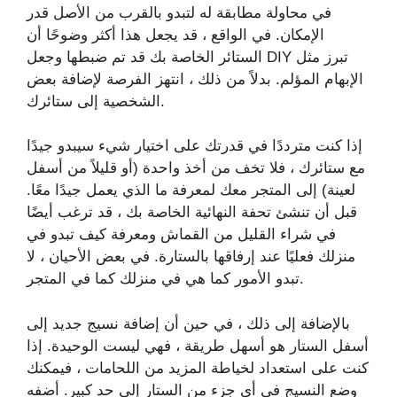
في محاولة مطابقة له لتبدو بالقرب من الأصل قدر
الإمكان. في الواقع ، قد يجعل هذا أكثر وضوحًا أن
الستائر الخاصة بك قد تم ضبطها وجعل DIY تبرز مثل
الإبهام المؤلم. بدلاً من ذلك ، انتهز الفرصة لإضافة بعض
الشخصية إلى ستائرك.
إذا كنت مترددًا في قدرتك على اختيار شيء سيبدو جيدًا
مع ستائرك ، فلا تخف من أخذ واحدة (أو قليلاً من أسفل
لعينة) إلى المتجر معك لمعرفة ما الذي يعمل جيدًا معًا.
قبل أن تنشئ تحفة النهائية الخاصة بك ، قد ترغب أيضًا
في شراء القليل من القماش ومعرفة كيف تبدو في
منزلك فعليًا عند إرفاقها بالستارة. في بعض الأحيان ، لا
تبدو الأمور كما هي في منزلك كما في المتجر.
بالإضافة إلى ذلك ، في حين أن إضافة نسيج جديد إلى
أسفل الستار هو أسهل طريقة ، فهي ليست الوحيدة. إذا
كنت على استعداد لخياطة المزيد من اللحامات ، فيمكنك
وضع النسيج في أي جزء من الستار إلى حد كبير. أضفه