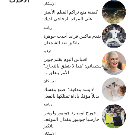
الأحدث
الإسكان
كيفية منع تراكم الفيلم الأبيض
على الموقد الزجاجي لديك
رياضة
يقدم ماكس فرايد أحدث جوهرة
يانكيز ضد الشجعان
ترفيه
اقتباس اليوم بقلم جوين
ستيفاني: “هذا لا يتعلق بالنجاح.”
الأمر يتعلق…’
الإسكان
لا يسد بندقية؟ اصنع بنفسك
بديلاً مؤقتًا بأداة تمتلكها بالفعل
رياضة
جورج لومبارد جونيور ولويس
جارسيا جونيور ينقذان الموقف
يانكيز
الإسكان