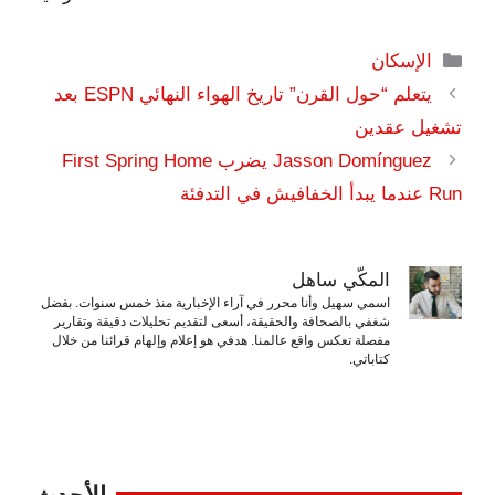
التصنيفات
الإسكان
يتعلم “حول القرن” تاريخ الهواء النهائي ESPN بعد
تشغيل عقدين
Jasson Domínguez يضرب First Spring Home
Run عندما يبدأ الخفافيش في التدفئة
المكّي ساهل
اسمي سهيل وأنا محرر في آراء الإخبارية منذ خمس سنوات. بفضل
شغفي بالصحافة والحقيقة، أسعى لتقديم تحليلات دقيقة وتقارير
مفصلة تعكس واقع عالمنا. هدفي هو إعلام وإلهام قرائنا من خلال
كتاباتي.