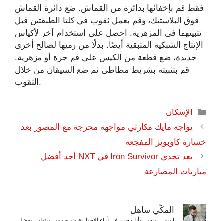
فقط قم بإخفائها بدائرة من القماش. ضع دائرة القماش
فوق البلاستيك، وقم بعمل ثقوب في كلتا الطبقتين قبل
تثبيتهما في المزهرية. احصل على استخدام آخر لأكياس
الإنتاج الشبكية المتبقية أيضًا. بدلًا من رميها لصالح أخرى
جديدة، ضع قطعة من الكيس على فم جرة أو مزهرية.
قم بتثبيته بشريط مطاطي ثم ضع السيقان من خلال
الثقوب.
التصنيفات
الإسكان
يواجه مايك مكارثي مواجهة محرجة مع المصور بعد
خسارة كاوبويز المفجعة
يعد تحدي Iron Survivor في NXT أحد أفضل
مباريات المصارعة
المكّي ساهل
اسمي سهيل وأنا محرر في آراء الإخبارية منذ خمس سنوات. بفضل