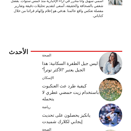
اسمي سهيل وأنا محرر في آراء الإخبارية منذ خمس سنوات. بفضل
شغفي بالصحافة والحقيقة، أسعى لتقديم تحليلات دقيقة وتقارير
مفصلة تعكس واقع عالمنا. هدفي هو إعلام وإلهام قرائنا من خلال
كتاباتي.
الأحدث
الصحة
ليس جيل الطفرة السكانية: هذا
الجيل يعتبر “الأكثر توتراً”
الإسكان
كيفية طرد عث العنكبوت
باستخدام زيت حمضي عطري لا
يتحمله
رياضة
يانكيز يحصلون على تحديث
إيجابي لكلارك شميدت
الصحة