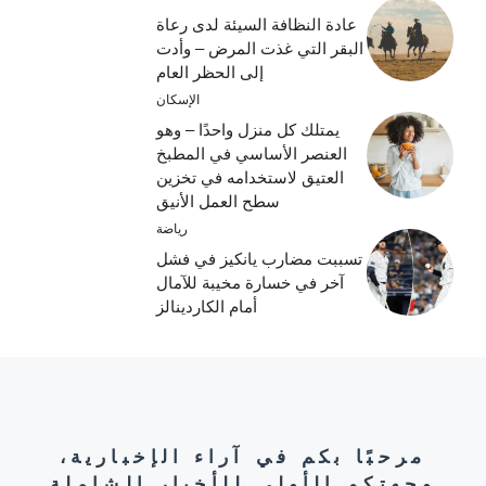
عادة النظافة السيئة لدى رعاة
البقر التي غذت المرض – وأدت
إلى الحظر العام
الإسكان
يمتلك كل منزل واحدًا – وهو
العنصر الأساسي في المطبخ
العتيق لاستخدامه في تخزين
سطح العمل الأنيق
رياضة
تسببت مضارب يانكيز في فشل
آخر في خسارة مخيبة للآمال
أمام الكاردينالز
مرحبًا بكم في آراء الإخبارية،
وجهتكم الأولى للأخبار الشاملة