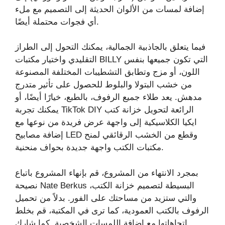
إضافة لمسات من الألوان الحديثة إلى التصميم مع ملء
أي فجوات محتملة أيضًا.
فيما يتعلق بالجاذبية الجمالية، يمكنك التحول إلى الطراز
التقليدي واختيار مكتبات BILLY التي تكون جميعها بنفس
اللون، أو مزج وتطابق التشطيبات المختلفة المصنوعة
من خشب البتولا والبلوط للحصول على تأثير متدرج
مدهش. يعد طلاء جميع الرفوف، بالطبع، خيارًا أيضًا، أو
يمكنك تجربة TikTok DIY الرائعة لتحويل خزانة كتب
ايكيا الكلاسيكية إلى واجهة عرض فريدة من نوعها مع
إضافة مصابيح LED وقطع من الخشب الرقائقي لمنح
مكتبات الكتب واجهة جديدة بحواف منحنية.
بمجرد الانتهاء من المشروع، قم بإنهاء المشروع باتباع
نصيحة Nate Berkus البسيطة لتصميم خزانة الكتب،
والتي ستزيد من مساحتك على الفور. بدلاً من تحميل
الرفوف بالكتب العمودية، كما ترى في المكتبة، قم بخلط
اتجاهاتها مع إضافة اللمسات الشخصية. كما شارك