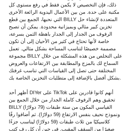
ذلك، فإن التخصيص لا يكمن فقط في رفع مستوى كل
مكتبة على حدة. من بين الأعمال اليدوية الرائعة الأخرى
التي نحبها، الجمع بين قطع BILLY المتعددة لإنشاء حل
تخزين كبير مثالي وبميزانية محدودة. يمكن أن تصبح
الرفوف من الجدار إلى الجدار باهظة الثمن بسرعة،
خاصة لأنها تحتاج في كثير من الأحيان إلى أن تكون
مصممة خصيصًا لتناسب المساحة بشكل مثالي. تعمل
مجموعة BILLY على التخلص من هذه المشكلة من خلال
السماح لك بالمزج والمطابقة بين الارتفاعات والعروض
المختلفة حتى تصل إلى القياسات التي تناسب غرفتك
بشكل أفضل بالإضافة إلى متطلبات التخزين الخاصة بك.
أظهر أحد DIYer على TikTok أنهم كانوا قادرين على
تحقيق وهم الرفوف كاملة الجدار من خلال الجمع بين
BILLY القياسي المكون من ستة طبقات (79 دولارًا)
ونموذج نحيف بنفس الارتفاع (59 دولارًا). ثم أضافوا رفًا
كلاسيكيًا من ثلاث طبقات (59 دولارًا) ليناسب جزءًا
صغيرًا من السقف المقبب. في حين أن كل رف كتب