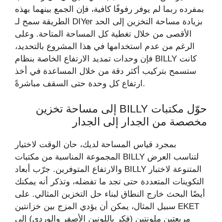
بمفرده ربما لم يوفر رفوفًا كافية، فإن الجمع بينهما بهذه
الطريقة سمح لـ DIYer بزيادة مساحة التخزين إلى الحد
الأقصى من خلال تغطية كل المساحة المتاحة. وعلى
الرغم من عدم استخدامها في هذا المشروع بالتحديد،
فإن وحدات تمديد الارتفاع الخاصة بنظام BILLY كانت
ستسمح بتركيب أكثر دقة من خلال المساعدة في أخذ
ارتفاع كل وحدة حتى السقف مباشرةً.
حوّل مكتبات BILLY إلى مساحة تخزين
مخصصة من الجدار إلى الجدار
بمجرد قياس المساحة لديك، حان الوقت لاختيار
المجموعة المناسبة من مكتبات BILLY لتناسب العرض
والارتفاع المتوفرين. جرّب أبعاد BILLY المتنوعة لاختبار
التكوينات المتعددة حتى تجد ما تفضله، وتذكر أنه يمكنك
أيضًا البحث خارج النطاق لبناء حل التخزين المثالي. على
سبيل المثال، يمكن أن يؤدي المزج بين خزانتين EKET
مربعتين ملونتين (فكر باللونين الأصفر والوردي) إلى