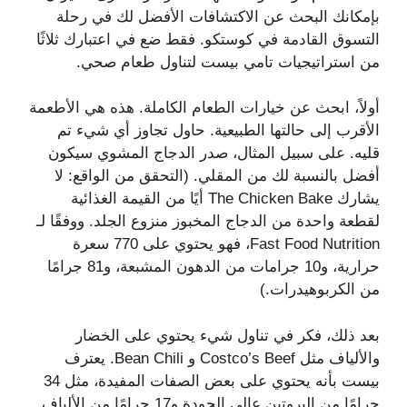
بإمكانك البحث عن الاكتشافات الأفضل لك في رحلة
التسوق القادمة في كوستكو. فقط ضع في اعتبارك ثلاثًا
من استراتيجيات تامي بيست لتناول طعام صحي.
أولاً، ابحث عن خيارات الطعام الكاملة. هذه هي الأطعمة
الأقرب إلى حالتها الطبيعية. حاول تجاوز أي شيء تم
قليه. على سبيل المثال، صدر الدجاج المشوي سيكون
أفضل بالنسبة لك من المقلي. (التحقق من الواقع: لا
يشارك The Chicken Bake أيًا من القيمة الغذائية
لقطعة واحدة من الدجاج المخبوز منزوع الجلد. ووفقًا لـ
Fast Food Nutrition، فهو يحتوي على 770 سعرة
حرارية، و10 جرامات من الدهون المشبعة، و81 جرامًا
من الكربوهيدرات.)
بعد ذلك، فكر في تناول شيء يحتوي على الخضار
والألياف مثل Costco’s Beef و Bean Chili. يعترف
بيست بأنه يحتوي على بعض الصفات المفيدة، مثل 34
جرامًا من البروتين عالي الجودة و17 جرامًا من الألياف