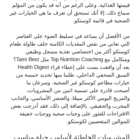
قيمتها الغذائية. وعلى الرغم من أنه قد يكون من المؤلم
سماع ذلك، إلا أنك تستحق أن تعرف ما هي الخيارات غير
الصحية في قائمة كوستكو.
من الأفضل أن يساعد في تسليط الضوء على العناصر
التي تعاني من نقص المغذيات الكامنة خلف طاولة طعام
كوستكو أكثر من اختصاصي تغذية مسجل وظيفي
ومتكامل مع Top Nutrition Coaching مثل Tami Best؟
بعد أن وافقت بست على إعطاء قراء Health Digest
السبق الصحفي الداخلي، طلبنا منها تحديد خمسة من
خيارات مطاعم كوستكو غير الصحية. وسرعان ما
أصبحت قادرة على تسمية اثنين من المشروبات،
والمزيج اليومي الأكثر مبيعًا، والعنصر الأساسي، والجانب
المجرب والحقيقي. بالإضافة إلى ذلك، فقد أدرجت بعض
الاقتراحات للعثور على وجبات صحية ووجبات خفيفة
للموالين المتعصبين لكوستكو.
المشروبات الخاطئة لأسلوب حياة مناسب