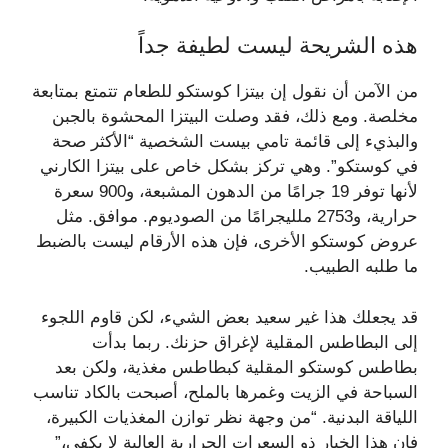
هذه الشريحة ليست لطيفة جداً
من الآمن أن نقول إن بيتزا كوستكو للطعام تتمتع بمتابعة
مخلصة. ومع ذلك، فقد وصلت البيتزا المحشوة بالجبن
والبذيء إلى قائمة تامي بيست الشخصية “الأكثر صحة
في كوستكو”. وهي تركز بشكل خاص على بيتزا الكارني
لأنها توفر 19 جرامًا من الدهون المشبعة، و900 سعرة
حرارية، و2753 ملليجرامًا من الصوديوم. موافق. مثل
عروض كوستكو الأخرى، فإن هذه الأرقام ليست بالضبط
ما طلبه الطبيب.
قد يجعلك هذا غير سعيد بعض الشيء، لكن قاوم اللجوء
إلى البطاطس المقلية لإغراق حزنك. ربما بدأت
بطاطس كوستكو المقلية كبطاطس مغذية، ولكن بعد
السباحة في الزيت وغمرها بالملح، أصبحت بالكاد تناسب
اللياقة البدنية. “من وجهة نظر توازن المغذيات الكبيرة،
فإن هذا الخيار ذو السعرات الحرارية العالية لا يكفي،”