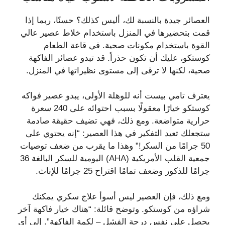
العصائر جيدة بالنسبة لك، أليس كذلك؟ حسنًا، ربما إذا
قمت بتحضيرها في المنزل باستخدام خلاط عصير عالي
القوة باستخدام مكونات صحية. في قاعة الطعام
كوستكو، عليك أن تكون حذراً. قد تبدو عصائر الفاكهة
صحية، لكنها لا ترقى إلى مستوى نظيراتها في المنزل.
يعترف تامي بيست أنه للوهلة الأولى، يبدو عصير فواكه
كوستكو خيارًا معقولًا بسبب احتوائه على 240 سعرة
حرارية متواضعة. ومع ذلك، فهي تضيف حقيقة صادمة
ستجعلك تعيد التفكير في هذا العصير: “إنه يحتوي على
50 جرامًا من السكر!” وهذا ما يقرب من ضعف توصيات
جمعية القلب الأمريكية (AHA) اليومية للسكر البالغة 36
جرامًا للذكور وضعف تمامًا اقتراح 25 جرامًا للإناث.
ومع ذلك، فإن العصير ليس أسوأ علاج سكري يمكنك
شراؤه من كوستكو. وتوضح قائلة: “هناك خيار فاكهة آخر
يحصل على نفس درجة الفشل – لكمة الفاكهة”. إلى أي