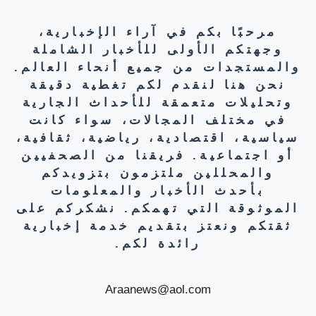
مرحبًا بكم في آراء الإخبارية،
وجهتكم الأولى للأخبار الشاملة
والمستجدات من جميع أنحاء العالم.
نحن هنا لنقدم لكم تغطية دقيقة
وتحليلات متعمقة للأحداث الجارية
في مختلف المجالات، سواء كانت
سياسية، اقتصادية، رياضية، ثقافية،
أو اجتماعية. فريقنا من الصحفيين
والمحللين ملتزمون بتزويدكم
بأحدث الأخبار والمعلومات
الموثوقة التي تهمكم. نشكركم على
ثقتكم ونعتز بتقديم خدمة إخبارية
رائدة لكم.
Araanews@aol.com