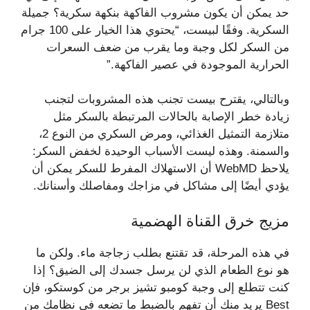
حد يمكن أن يكون مشروب الفاكهة بنكهة سكرية؟ جميلة
السكرية. وفقًا لبيست، “يحتوي هذا الخيار على 100 جرام
من السكر لكل وجبة وما يقرب من ضعف السعرات
الحرارية الموجودة في عصير الفاكهة.”
وبالتالي، يقترح بيست تجنب هذه المشروبات لتجنب
زيادة خطر الإصابة بالحالات المرتبطة بالسكر مثل
متلازمة التمثيل الغذائي، ومرض السكري من النوع 2،
والسمنة. وهذه ليست الأسباب الوحيدة لخفض السكر:
يلاحظ WebMD أن الاستهلاك المفرط للسكر يمكن أن
يؤدي أيضًا إلى مشاكل في مزاجك ومفاصلك وأسنانك.
مزيج خرق القناة الهضمية
في هذه المرحلة، قد تقتنع بطلب زجاجة ماء. ولكن ما
هو نوع الطعام الذي لن يرسل جسدك إلى الضيق؟ إذا
كنت تتطلع إلى وجبة كومبو تشيز برجر من كوستكو، فإن
Best يريد منك أن تفهم بالضبط ما تضعه في نظامك من