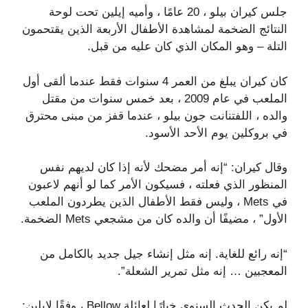
جلس كيران بيلو ، 20 عامًا ، وأميه إيلين تحت لوحة
النتائج الضخمة لمشاهدة الأطفال الأربعة الذين يقتحمون
التلة – وهو المكان الذي كان عليه من قبل.
كان كيران يبلغ من العمر 4 سنوات فقط عندما ألقى أول
الملعب في عام 2009 ، بعد خمس سنوات من مقتل
والده ، اللفتنانت جون بيلو ، عندما قفز من مبنى محترق
في بروكلين يوم الأحد الأسود.
وقال كيران: “إنه أمر مضحك لأنه إذا كان لديهم نفس
المنظور الذي فعلته ، فسيكون الأمر كما لو أنهم لاعبون
في Mets ، وليس فقط الأطفال الذين يطردون الملعب
الأول” ، مضيفًا أن والده كان من مشجعي Mets الضخمة.
“إنه رائع للغاية. إنه مثل إنشاء جيل جديد بالكامل من
المعجبين … إنه مثل تمرير الشعلة”.
لم يكن الحدث السنوي خيارًا لعائلة Bellow ، وفقًا لإيلين: