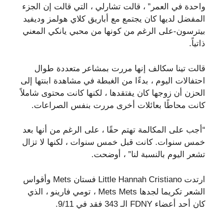
واحدة في العمر” ، قالت تشارلي ، التي قالت إن الجزء
المفضل لديها كان يجتمع مع أباريق كلاي هولمز وديفيد
بيترسون-على الرغم من كونها من محبي يانكي المعني
ذاتياً.
قالت تينا سكالف إنها مررت بمشاعر متعددة طوال
احتفالات اليوم ، بدءًا من الغبطة في مشاهدة ابنتها إلى
الحزن أن زوجها كان يفتقدها ، لكنها كانت محتوى شاملاً
كانت محاطًا بعائلات أخرى مررت بنفس الصراعات.
“أجب على المكالمة تهتم حقًا ، على الرغم من أنها بعد
خمس سنوات. كانت قبل خمس سنوات ، لكنها لا تزال
تشعر اليوم بالنسبة لنا” ، أوضحت.
ارتدت Little Hannah Cristiano فستان Mets وأقواس
الشعر تكريما لجدها Mets Mets ، تومي فارينو ، الذي
كان أحد أعضاء FDNY الـ 343 فقد في 9/11.