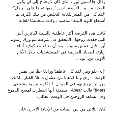
وقال جاكسون أبير ، الذي كان لا يحتاج إلى أن يكون
الوحيد من بين الأربعة الذين “رميها تمامًا على الرجل”:
“لقد كان من المثير للغاية التخلص من تلك الكرة. لم
أستطع النوم الليلة الماضية ، وكنت متحمسًا للغاية”.
كانت هذه الفرصة أكثر عاطفية بالنسبة لكاثرين أبير ،
التي فقدت زوجها ، المحقق في شرطة نيويورك ريموند
أبر ، قبل خمس سنوات بعد أن تعاقد مع كوفيد أثناء
زيارته لضحايا الجريمة في المستشفيات خلال الأيام
الأولى من الوباء.
“إنه حلو ومر. لقد كان عاطفيًا ورائعًا حقًا في نفس
الوقت – راي وأنا كلاهما من عشاق Mets الكبار ، لذلك
من الرائع رؤيتهم في الميدان. أنا أقوم بتربية مشجعي
Mets!” قالت Abear ، مضيفة أنها اضطرت لمسح الدموع
وهي تشاهد الزوجين في الوقت الحالي.
كان الثلاثي من بين المئات من الإجابة الأخرى على