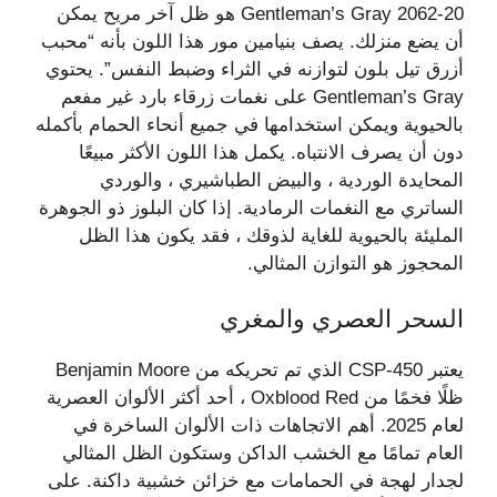
Gentleman’s Gray 2062-20 هو ظل آخر مريح يمكن
أن يضع منزلك. يصف بنيامين مور هذا اللون بأنه “محبب
أزرق تيل بلون لتوازنه في الثراء وضبط النفس”. يحتوي
Gentleman’s Gray على نغمات زرقاء بارد غير مفعم
بالحيوية ويمكن استخدامها في جميع أنحاء الحمام بأكمله
دون أن يصرف الانتباه. يكمل هذا اللون الأكثر مبيعًا
المحايدة الوردية ، والبيض الطباشيري ، والوردي
الساتري مع النغمات الرمادية. إذا كان البلوز ذو الجوهرة
المليئة بالحيوية للغاية لذوقك ، فقد يكون هذا الظل
المحجوز هو التوازن المثالي.
السحر العصري والمغري
يعتبر CSP-450 الذي تم تحريكه من Benjamin Moore
ظلًا فخمًا من Oxblood Red ، أحد أكثر الألوان العصرية
لعام 2025. أهم الاتجاهات ذات الألوان الساخرة في
العام تمامًا مع الخشب الداكن وستكون الظل المثالي
لجدار لهجة في الحمامات مع خزائن خشبية داكنة. على