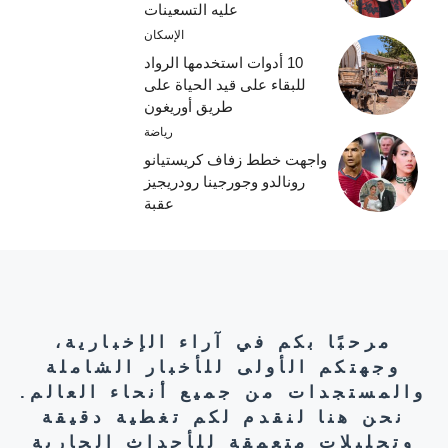
عليه التسعينات
الإسكان
10 أدوات استخدمها الرواد
للبقاء على قيد الحياة على
طريق أوريغون
رياضة
واجهت خطط زفاف كريستيانو
رونالدو وجورجينا رودريجيز
عقبة
مرحبًا بكم في آراء الإخبارية،
وجهتكم الأولى للأخبار الشاملة
والمستجدات من جميع أنحاء العالم.
نحن هنا لنقدم لكم تغطية دقيقة
وتحليلات متعمقة للأحداث الجارية