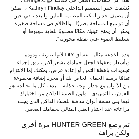
بعدًا إلى مساحات أصغر. في مقابلة مع LivingetC ،
كشفت خبير التصميم الداخلي Kathryn Findlay ، “يمكن
أن يضيف جدار اللكنة المظلمة التباين والبعد ، في حين
أن توسيع المساحة بصريًا ، والظلام في مساحة صغيرة
يمكن أن يمنح عينيك مكانًا مطلوبًا للغاية للهبوط أو
تسليط الضوء على نقطة محورية”.
هذه الخدعة مثالية لعشاق DIY لأنها طريقة ودودة
وبأسعار معقولة لجعل حمامك يشعر أكبر ، دون إجراء
تجديدات باهظة الثمن أو إعادة عرض. يمكنك إما الالتزام
تمامًا برسم الحمام الخاص بك أو مجرد إضافة مجموعة
من الألوان مع جدار لهجة جذابة. للبدء ، كل ما تحتاجه هو
الفرش ، التمهيدي ، ولون الطلاء الداكن من اختيارك.
فيما يلي تسعة ألوان مذهلة للطلاء الداكن الذي يجب
مراعاته عند اختيار الظل المثالي لحمامك الصغير.
تم وضع HUNTER GREEN مرة أخرى
ولكن براقة