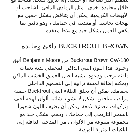
ظلال محايدة أخرى ، مثل الرمادي الدافئ الشاحب أو
الأبيضات الكريمية. يمكن أن يتناقض بشكل جميل مع
لهجات نحاسية أو معدنية في حمامك ، وهو دقيق بما
يكفي للعمل بشكل جيد مع بلاط معقدة.
BUCKTROUT BROWN دافئ وخالدة
Bucktrout Brown CW-180 من Benjamin Moore أنيق
وخلود. هذا اللون البني الداكن المخملي لديه نغمات
دافئة ترحب ودعوة. يشبه الظل العميق الخشب الداكن
ويمكنه إضافة لمسة ترابية إلى التصميم الداخلي
لحمامك. يمكن أن يخلق الطلاء البني Bucktrout خلفية
مزاجية تتناقض بشكل لا تشوبه شائبة ألوان لهجة أخف
وتركيبات معدنية لامعة. يمكن أن يضيف اللون شعوراً
بالسحر التاريخي إلى حمامك ، ويلعب بشكل جيد مع
مجموعة متنوعة من الألوان ، من المدخنة الدافئة إلى
الباغيات المتربة الوردية.