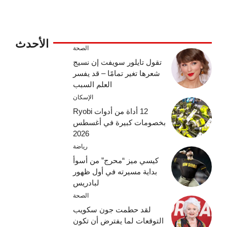
الأحدث
الصحة
تقول تايلور سويفت إن نسيج
شعرها تغير تمامًا – قد يفسر
العلم السبب
الإسكان
12 أداة من أدوات Ryobi
بخصومات كبيرة في أغسطس
2026
رياضة
كيسي ميز “محرج” من أسوأ
بداية مسيرته في أول ظهور
لبادريس
الصحة
لقد حطمت جون سكويب
التوقعات لما يفترض أن تكون