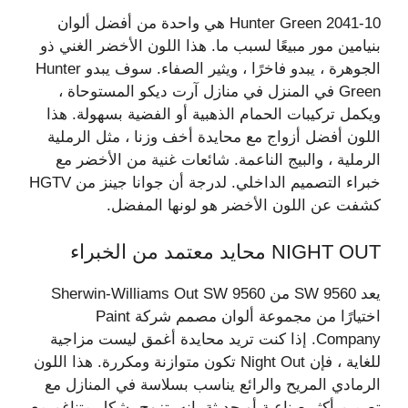
Hunter Green 2041-10 هي واحدة من أفضل ألوان
بنيامين مور مبيعًا لسبب ما. هذا اللون الأخضر الغني ذو
الجوهرة ، يبدو فاخرًا ، ويثير الصفاء. سوف يبدو Hunter
Green في المنزل في منازل آرت ديكو المستوحاة ،
ويكمل تركيبات الحمام الذهبية أو الفضية بسهولة. هذا
اللون أفضل أزواج مع محايدة أخف وزنا ، مثل الرملية
الرملية ، والبيج الناعمة. شائعات غنية من الأخضر مع
خبراء التصميم الداخلي. لدرجة أن جوانا جينز من HGTV
كشفت عن اللون الأخضر هو لونها المفضل.
NIGHT OUT محايد معتمد من الخبراء
يعد SW 9560 من Sherwin-Williams Out SW 9560
اختيارًا من مجموعة ألوان مصمم شركة Paint
Company. إذا كنت تريد محايدة أغمق ليست مزاجية
للغاية ، فإن Night Out تكون متوازنة ومكررة. هذا اللون
الرمادي المريح والرائع يناسب بسلاسة في المنازل مع
تصميم أكثر صناعية أو حديثة. إنه يتزوج بشكل متناغم مع