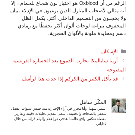
الرغم من أن Oxblood هو اختيار لون شجاع للحمام ، إلا
أنه مثالي لأصحاب المنازل الذين يرغبون في الإدلاء ببيان
ولا يخجلون من التصميم الداخلي أكثر. يكمل الظل
المحفوف ببراعة لوحات ألوان أكثر تحفظًا مع رمادي
دسم ومحايدة ملونة بالألوان الحجرية.
التصنيفات
الإسكان
أرينا سابالينكا تحارب الدموع بعد الخسارة الفرنسية
المفتوحة
قد تأكل الكثير من الكركم إذا حدث هذا لرأسك
المكّي ساهل
اسمي سهيل وأنا محرر في آراء الإخبارية منذ خمس سنوات. بفضل
شغفي بالصحافة والحقيقة، أسعى لتقديم تحليلات دقيقة وتقارير
مفصلة تعكس واقع عالمنا. هدفي هو إعلام وإلهام قرائنا من خلال
كتاباتي.