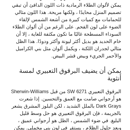
يمكن لألوان الطلاء الرمادية ذات اللون الدافئ أن تبقي
تصميم المنزل محايدًا ، ولكنها مريحة. هذا اللون مثالي
للحمامات مع كميات كبيرة من أشعة الشمس لإلقاء
الضوء على لون الفحم. على الرغم من أن ألوان الطلاء
السوداء المسطحة غالبًا ما تكون مكثفة للغاية ، إلا أن
خام الحديد هو بديل أكثر ليونة وأكثر ودودًا. هذا الظل
مثالي لجدران اللكنة ، ويكمل ألوان مثل بني الكراميل
والأحمر الجريء وبيض قشر البيض.
يمكن أن يضيف البرقوق التعبيري لمسة
أنثوية
البرقوق التعبيري SW 6271 من قبل Sherwin-Williams
هو أرجواني صامت مع العمق والتحسين. إذا شعرت
Dark Grays بالملل الشديد ، لكن البلوز المشرق يشعر
بالجريمة ، فإن البرقوق التعبيري هو حل وسط قليل
البليغ. في ضوء الشمس ، الظل هو أرجواني عميق ،
وبعد حلول الظلام ، يستقر في لون بني مخملي. يمكن