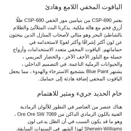
الياقوت المخفي اللامع وهادئ
يعتبر CSP-690 من بنيامين مور الخفي CSP-690 ظلًا
أزرق فخم مع هالة ملكية. يذكرنا البث المتلألئ والظلام
بالشاطئ البحر وهو مثالي لأصحاب المنازل الذين يبحثون
عن لون أكثر إشراقًا وأكثر لعوبًا لاستخدامه في
حماماتهم. الياقوت المخفي متعدد الاستخدامات وأزواج
جميلة مع البلوز الأخف الآخر ، والخضار المريمي ،
والحيوانات الرملية الناعمة. في التصميم الداخلي ،
يشتهر Blue Paint بتشجيع الاسترخاء والهدوء ، مما يجعل
الياقوت المخفي إضافة هادئة إلى حمامك.
خام الحديد جريء ومثير للاهتمام
هناك عنصر من العناصر في التطور للألوان الرمادية
الغنية باللون الرمادي الداكن من Ore Ore SW 7069 ،
وهو ما قد يكون السبب في أن الظل يدعى لون
Sherwin-Williams لهذا الشهر في السنوات السابقة.