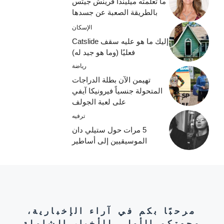
ما تعلمته ميليندا فرينش جيتس
بالطريقة الصعبة عن جسدها
الإسكان
إليك ما هو عليه سقف Catslide
فعليًا (وما هو جيد له)
رياضة
تهيمن الآن بطلة الدراجات
المتحولة جنسياً فيرونيكا آيفي
على لعبة الجولف
ترفيه
5 مرات حول ستيلي دان
الموسيقيين إلى أساطير
مرحبًا بكم في آراء الإخبارية،
وجهتكم الأولى للأخبار الشاملة