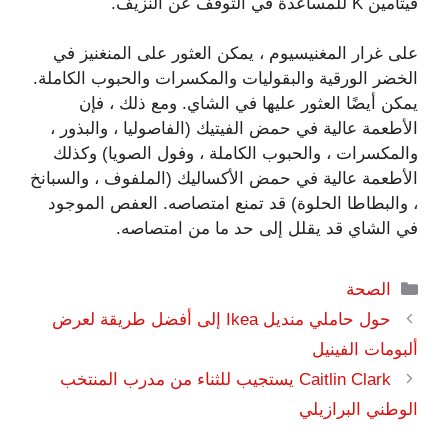
فيتامين K للمساعدة في التوقف عن النزيف.
على غرار المغنيسيوم ، يمكن العثور على المنغنيز في
الخضر الورقية والبقوليات والمكسرات والحبوب الكاملة.
يمكن أيضًا العثور عليها في الشاي. ومع ذلك ، فإن
الأطعمة عالية في حمض الفيتيك (الفاصوليا ، والبذور ،
والمكسرات ، والحبوب الكاملة ، وفول الصويا) وكذلك
الأطعمة عالية في حمض الأكساليك (الملفوف ، والسبانخ
، والبطاطا الحلوة) قد تمنع امتصاصه. العفص الموجود
في الشاي قد يقلل إلى حد ما من امتصاصه.
التصنيفات
الصحة
حول حاملي منديل Ikea إلى أفضل طريقة لعرض
ألبومات الفينيل
Caitlin Clark يستجيب للثناء من مدرب المنتخب
الوطني البرازيلي