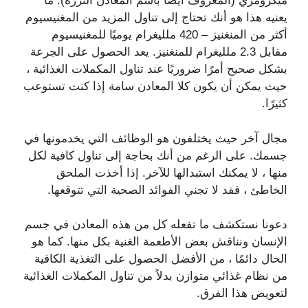
ميكرومري (المعروف أيضًا باسم المعادن النزرة). ما
يعنيه هذا هو أنك تحتاج إلى تناول المزيد من المغنيسيوم
أكثر من المنغنيز – 420 ملليغرام يوميًا للمغنيسيوم
مقابل 2.3 ملليغرام للمنغنيز. يعد الحصول على الجرعة
بشكل صحيح أمرًا ضروريًا عند تناول المكملات الغذائية ،
حيث يمكن أن يكون كلا المعادن سامة إذا كنت تستوعب
كثيرًا.
مجال آخر حيث يختلفون هو الوظائف التي يخدمونها في
جسمك. على الرغم من أنك بحاجة إلى تناول كافية لكل
منها ، لا يمكنك استبدالها للآخر. إذا أخذت الملحق
الخاطئ ، فقد لا تجني الفوائد الصحية التي تتوقعها.
دعونا نستكشف ما تفعله كل من هذه المعادن في جسم
الإنسان ونناقش بعض الأطعمة الغنية بكل منها. كما هو
الحال دائمًا ، من الأفضل الحصول على التغذية الكافية
من نظام غذائي متوازن بدلاً من تناول المكملات الغذائية
لتعويض هذا الفرق.