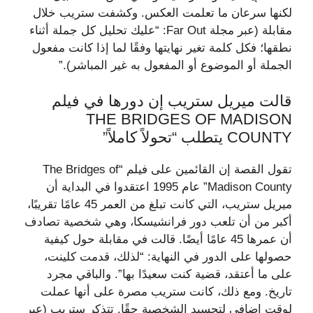
لكنها سرعان ما تعلمت العكس. وكشفت ستريب خلال
مقابلة (عبر مجلة Far Out: “عليك تحليل كل جملة أثناء
نطقها؛ فكل كلمة تغير نهايتها وفقًا لما إذا كانت مفعول
الجملة أو الموضوع أو المفعول به غير المباشر).”
قالت ميريل ستريب إن دورها في فيلم
THE BRIDGES OF MADISON
COUNTY يتطلب “تحولاً كاملاً”
تقول القصة إن القائمين على فيلم “The Bridges of
Madison County” عام 1995 اعتقدوا في البداية أن
ميريل ستريب، التي كانت تبلغ من العمر 45 عامًا تقريبًا،
أكبر من أن تلعب دور فرانشيسكا، وهي شخصية تصادف
أن عمرها 45 عامًا أيضًا. قالت في مقابلة حول كيفية
حصولها على الدور في النهاية: “لذلك، قدمت كلينت،
على ما أعتقد، قضية كنت سعيدًا بها”. والباقي مجرد
تاريخ. ومع ذلك، كانت ستريب مصرة على أنها عملت
لوقت إضافي لتجسيد الشخصية حقًا. تتذكر ستريب (عبر