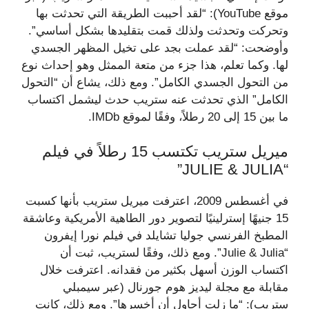
موقع YouTube): “لقد أحببت الطريقة التي تحدثت بها
وتحركت وتحدثت ولذلك قمت بتقليدها بشكل أساسي”.
وأوضحت: “لقد عملت بجد على تخيل المظهر الجسدي
لها. وكما تعلم، هذا جزء من متعة الممثل وهو إحداث نوع
من التحول الجسدي الكامل”. ومع ذلك، يشاع أن “التحول
الكامل” الذي تحدثت عنه ستريب حدث ليشمل اكتساب
ما بين 15 إلى 20 رطلاً، وفقًا لموقع IMDb.
ميريل ستريب تكتسب 15 رطلاً في فيلم
“JULIE & JULIA”
في أغسطس 2009، اعترفت ميريل ستريب بأنها كسبت
15 جنيهًا إسترلينيًا لتصوير دور الطاهية الأمريكية وعاشقة
المطبخ الفرنسي جوليا تشايلد في فيلم نورا إيفرون
“Julie & Julia”. ومع ذلك، وفقًا لستريب، ثبت أن
اكتساب الوزن أسهل بكثير من فقدانه. اعترفت خلال
مقابلة مع مجلة ليديز هوم جورنال (عبر سيمبلي
ستريب): “ما زلت أحاول أن أخسرها”. ومع ذلك، كانت