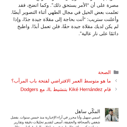
مصرة على أن “الأمر يستحق ذلك”. وكما اتضح، فقد
تعلمت بعض الحيل في مجال الطهي أثناء التصوير أيضًا.
وأعلنت ستريب: “أنت بحاجة إلى مقلاة جيدة جدًا، وإذا
لم يكن لديك مقلاة جيدة حقًا، فلن تعمل أبدًا. واطبخ
دائمًا على نار عالية”.
التصنيفات
الصحة
ما هو متوسط ​​العمر الافتراضي لفتحة باب المرآب؟
قام Kiké Hernández بتنشيط IL، مع Dodgers
المكّي ساهل
اسمي سهيل وأنا محرر في آراء الإخبارية منذ خمس سنوات. بفضل
شغفي بالصحافة والحقيقة، أسعى لتقديم تحليلات دقيقة وتقارير
مفصلة تعكس واقع عالمنا. هدفي هو إعلام وإلهام قرائنا من خلال