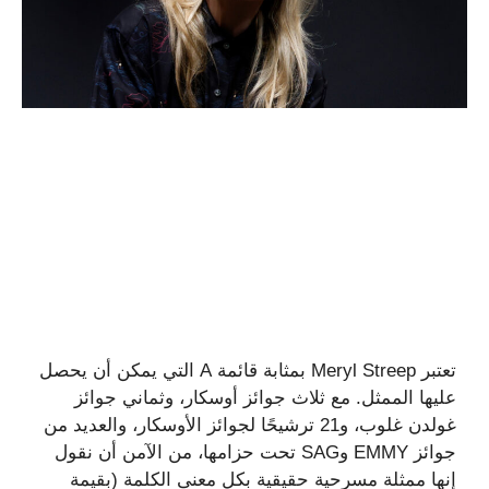
تعتبر Meryl Streep بمثابة قائمة A التي يمكن أن يحصل
عليها الممثل. مع ثلاث جوائز أوسكار، وثماني جوائز
غولدن غلوب، و21 ترشيحًا لجوائز الأوسكار، والعديد من
جوائز EMMY وSAG تحت حزامها، من الآمن أن نقول
إنها ممثلة مسرحية حقيقية بكل معنى الكلمة (بقيمة