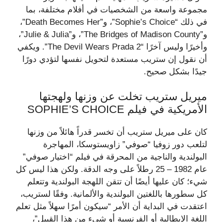
مجموعة واسعة من الشخصيات في أفلام مختلفة، بما
في ذلك “Sophie’s Choice”، و”Death Becomes Her”،
و”The Bridges of Madison County”، و”Julie & Julia”،
وأخيرًا وليس آخرًا “The Devil Wears Prada 2”. ويكفي
أن نقول إن ستريب مستعدة لتحويل نفسها لتؤدي دورًا
جيدًا بشكل صحيح.
ميريل ستريب تخلت عن وزنها ولهجتها
الأمريكية في فيلم SOPHIE’S CHOICE
كان على ميريل ستريب أن تخسر قدراً هائلاً من وزنها
لتلعب دور زوفيا “صوفي” زاويستوسكا، المهاجرة
البولندية والناجية من المحرقة في فيلم “اختيار صوفي”
عام 1982 – 25 رطلاً على وجه الدقة. ولكن هذا ليس كل
شيء؛ كان عليها أيضًا أن تتقن اللهجة البولندية وتتعلم
كل سطورها باللغتين البولندية والألمانية. وفقًا لستريب،
اعتقدت في البداية أن الأمر “سيكون أمرًا سهلاً مثل تعلم
اللغة الإيطالية أو الفرنسية أو شيء من هذا القبيل”،