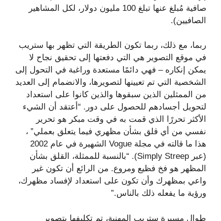
صافية مُبلغ عنها تبلغ 100 مليون دولار، لكل المشاهير
الصافيين).
ربما، مع ذلك، ربما تكون الطريقة التي تظهر بها ستريب
في موقع التصوير هي التي دفعتها إلى تحقيق نجاح لا
يمكن إنكاره – فهي دائمًا مستعدة وراغبة في التحول إلى
الشخصية التي تم تعيينها لتصويرها، والانضمام إلى العديد
من الممثلين الذين سبقوها والذين كانوا على استعداد
لتحويل أجسادهم للحصول على دور. “أعتقد أن الشيء
الأكثر تحررًا الذي قمت به في وقت مبكر هو تحرير
نفسي من أي قلق بشأن مظهري فيما يتعلق بعملي” ،
هذا ما قالته في مجلة Vogue الشهيرة في عام 2002
(عبر Simply Streep). “بالنسبة للممثلة، القلق بشأن
المظهر هو فخ فظيع ومروع. من الرائع أن تكون غير
واعي بمظهرك وأن تكون على استعداد لإفساد مظهرك،
ورؤية ما يفعله ذلك بالناس.”
طوال مسيرة ستريب المهنية، تم تكليفها بتصوير