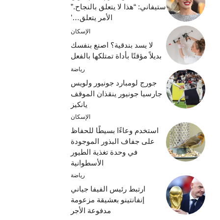
ستيفاني: “هذا لا يتعلق بالنجاح.”
الأمر يتعلق…’
الإسكان
لا يسد بندقية؟ اصنع بنفسك
بديلاً مؤقتًا بأداة تمتلكها بالفعل
رياضة
جورج لومبارد جونيور ولويس
جارسيا جونيور ينقذان الموقف
يانكيز
الإسكان
استخدم وعاءًا بسيطًا للحفاظ
على جفاف البذور الموجودة
في وحدة تغذية الطيور
الأسطوانية
رياضة
ارتبط رئيس الفيفا جياني
إنفانتينو بعشيقة مزعومة
مدفوعة الأجر