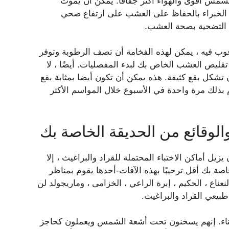
مس أقوى والهواء أكثر جفافًا. يمكن أن يموت
 الخبراء بالحفاظ على العشب على ارتفاع صحي
وب فيه ، يمكن لهذه الفخامة أن تصف الرطوبة وتوفر
تقليص العشب الخاص بك لبدء المفصليات. أيضًا ، لا
تشكل بقع كثيفة. هذه يمكن أن تكون أيضا بمثابة بقع
م بذلك مرة واحدة في الأسبوع خلال المواسم الأكثر
لوقائع من الحديقة الخاصة بك
 أماكن الاختباء المحتملة للقراد والبراغيث ، إلا
صة بك أقل ترحيبًا بهذه الآفات-أحدها يقوم بمناظر
نعناع ، الحكيم ، إبرة الراعي ، الخزامى ، وماريجولد لن
يعي القراد والبراغيث.
فناء. إنهم يسخنون تحت أشعة الشمس ويعملون كحاجز