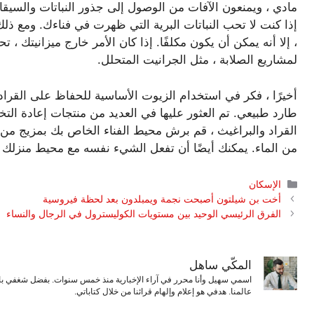
مادي ، ويمنعون الآفات من الوصول إلى جذور النباتات والسي
إذا كنت لا تحب النباتات البرية التي ظهرت في فناءك. ومع ذ
، إلا أنه يمكن أن يكون مكلفًا. إذا كان الأمر خارج ميزانيتك ،
لمشاريع الصلابة ، مثل الجرانيت المتحلل.
أخيرًا ، فكر في استخدام الزيوت الأساسية للحفاظ على القرا
طارد طبيعي. تم العثور عليها في العديد من منتجات إعادة الت
القراد والبراغيث ، قم برش محيط الفناء الخاص بك بمزيج من
من الماء. يمكنك أيضًا أن تفعل الشيء نفسه مع محيط منزلك ،
التصنيفات
الإسكان
أخت بن شيلتون أصبحت نجمة ويمبلدون بعد لحظة فيروسية
الفرق الرئيسي الوحيد بين مستويات الكوليسترول في الرجال والنساء
المكّي ساهل
اسمي سهيل وأنا محرر في آراء الإخبارية منذ خمس سنوات. بفضل شغفي بال
عالمنا. هدفي هو إعلام وإلهام قرائنا من خلال كتاباتي.