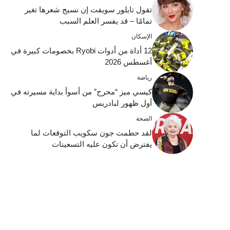
تقول تايلور سويفت إن نسيج شعرها تغير
تمامًا – قد يفسر العلم السبب
الإسكان
12 أداة من أدوات Ryobi بخصومات كبيرة في
أغسطس 2026
رياضة
كيسي ميز “محرج” من أسوأ بداية مسيرته في
أول ظهور لبادريس
الصحة
لقد حطمت جون سكويب التوقعات لما
يفترض أن تكون عليه التسعينات