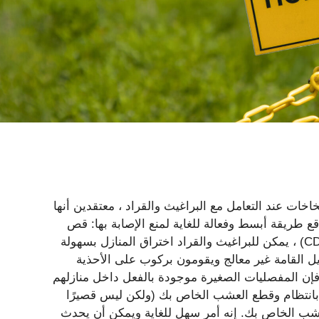
اخات عند التعامل مع البراغيث والقراد ، معتقدين أنها
 طريقة أبسط وفعالة للغاية لمنع الإصابة بها: قص
العشب. وفقًا لمراكز السيطرة على الأمراض والوقاية منها (CDC) ، يمكن للبراغيث والقراد اختراق المنازل بسهولة
 القامة غير معالج ويقومون بركوب على الأحذية
 فإن المفصليات الصغيرة موجودة بالفعل داخل منازلهم
 بانتظام وقطع العشب الخاص بك (ولكن ليس قصيرًا
لعشب الخاص بك. إنه أمر سهل للغاية ويمكن أن يحدث