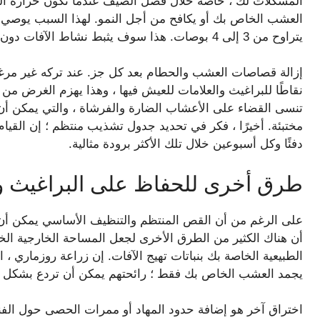
المشكلات لك ، خاصة خلال فصل الصيف عندما تكون حرارة الش
العشب الخاص بك أو يكافح من أجل النمو. لهذا السبب يوصي
يتراوح من 3 إلى 4 بوصات. هذا سوف يثبط نشاط الآفات دون التضحية بصحة العشب.
إزالة قصاصات العشب والحطام بعد كل جز. عند تركه غير مرغ
نقاطًا للبراغيث والعلامات للعيش فيها ، وهذا يهزم الغرض من 
تنسى القضاء على الأعشاب الضارة والفرشاة ، والتي يمكن أن 
مختبئة. أخيرًا ، فكر في تحديد جدول تشذيب منتظم ؛ إن القيا
دفئًا وكل أسبوعين خلال تلك الأكثر برودة مثالية.
طرق أخرى للحفاظ على البراغيث وا
على الرغم من أن القص المنتظم والتنظيف الأساسي يمكن أن يزيل
أن هناك الكثير من الطرق الأخرى لجعل المساحة الخارجية الخا
الطبيعية الخاصة بك بنباتات تهيج الآفات. إن زراعة روزماري ، ال
يجمد العشب الخاص بك فقط ؛ رائحتهم يمكن أن تردع بشكل طب
اختراق آخر هو إضافة حدود المهاد أو ممرات الحصى حول ال