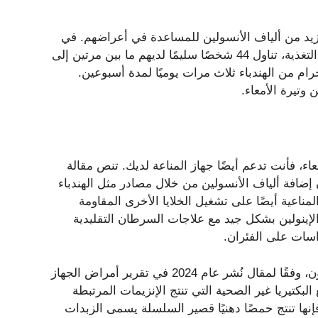
زيد من ألياف الأنسولين للمساعدة في أعراضهم. في
دراسة أجريت عام 2016 في المجلة الدولية لعلوم الأغذية في التغذية، تناول 44 شخصًا سليمًا لديهم ما بين مرتين إلى
 حركات أمعاء أسبوعيًا مكملات الأنسولين المكونة من 4 جرام من الهندباء ثلاث مرات يوميًا لمدة أسبوعين.
وتيرة الأمعاء.
اء، فأنت تدعم أيضًا جهاز المناعة لديك. تنص مقالة
 في مجلة Frontiers in Immunology على أن إضافة ألياف الأنسولين من خلال مصادر مثل الهندباء
لمناعية أيضًا على تشغيل الخلايا الأخرى المقاومة
لإينولين بشكل جيد مع علاجات السرطان التقليدية
اسات على الفئران.
قد تقلل ألياف الإينولين أيضًا من خطر الإصابة بسرطان القولون، وفقًا لمقال نُشر عام 2024 في تقرير أمراض الجهاز
البكتيريا غير الصحية التي تنتج الإنزيمات المرتبطة
فإنها تنتج حمضًا دهنيًا قصير السلسلة يسمى الزبدات