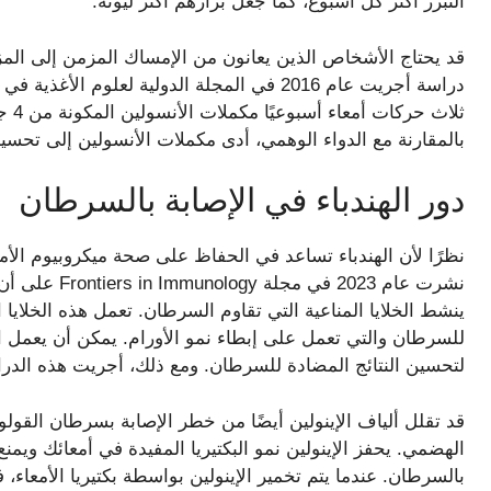
التبرز أكثر كل أسبوع، كما جعل برازهم أكثر ليونة.
قد يحتاج الأشخاص الذين يعانون من الإمساك المزمن إلى الم
ثلاث
بالمقارنة مع الدواء الوهمي، أدى مكملات الأنسولين إلى تحسين 
دور الهندباء في الإصابة بالسرطان
نظرًا لأن الهندباء تساعد في الحفاظ على صحة ميكروبيوم الأمع
نشرت عام 2023
ينشط الخلايا المناعية التي تقاوم السرطان. تعمل هذه الخلايا ا
للسرطان والتي تعمل على إبطاء نمو الأورام. يمكن أن يعمل ا
لتحسين النتائج المضادة للسرطان. ومع ذلك، أجريت هذه الدر
الهضمي. يحفز الإينولين نمو البكتيريا المفيدة في أمعائك ويمنع 
بالسرطان. عندما يتم تخمير الإينولين بواسطة بكتيريا الأمعاء، 