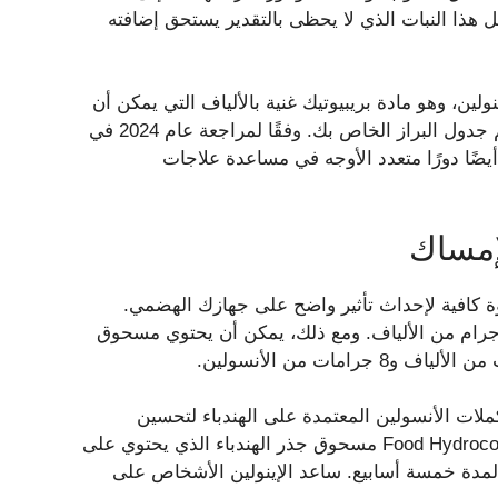
عل هذا النبات الذي لا يحظى بالتقدير يستحق إضافته
ولين، وهو مادة بريبيوتيك غنية بالألياف التي يمكن أن
تغذي بكتيريا الأمعاء. يمكن أن تساعد الأمعاء الصحية في تنظيم جدول البراز الخاص بك. وفقًا لمراجعة عام 2024 في
 أيضًا دورًا متعدد الأوجه في مساعدة علاجات
لإمساك
وة كافية لإحداث تأثير واضح على جهازك الهضمي.
جرام من الألياف. ومع ذلك، يمكن أن يحتوي مسحوق
لات الأنسولين المعتمدة على الهندباء لتحسين
حركات الأمعاء. استخدمت دراسة أجريت عام 2019 في Food Hydrocolloids مسحوق جذر الهندباء الذي يحتوي على
 لمدة خمسة أسابيع. ساعد الإينولين الأشخاص على