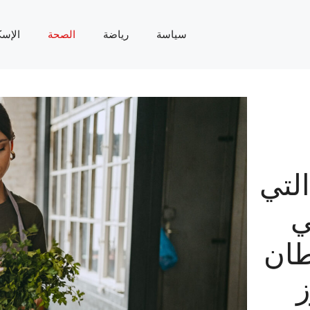
سياسة
رياضة
الصحة
الإسك
لتي
ي
طان
ز