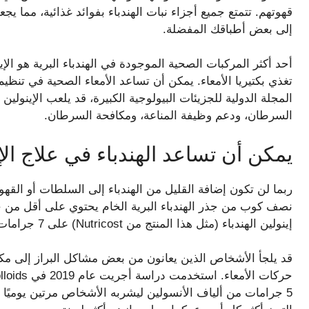
قهوتهم. تتمتع جميع أجزاء نبات الهندباء بفوائد غذائية، مما يج
إلى بعض أطباقك المفضلة.
أحد أكثر المركبات الصحية الموجودة في الهندباء البرية هو الإين
المجلة الدولية للجزيئات البيولوجية الكبيرة، قد يلعب الإينولين
السرطان، ودعم وظيفة المناعة، ومكافحة السرطان.
يمكن أن تساعد الهندباء في علاج ا
ربما لن تكون إضافة القليل من الهندباء إلى السلطات أو القه
نصف كوب من جذر الهندباء البرية الخام يحتوي على أقل من 
إينولين الهندباء (مثل هذا المنتج من Nutricost) على 7 جرامات من الألياف و8 جرامات من الأنسولين.
قد يلجأ الأشخاص الذين يعانون من بعض مشاكل البراز إلى مكم
5 جرامات من ألياف الأنسولين ليشربه الأشخاص مرتين يوميًا