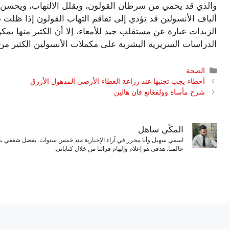
والذي قد يحمي من سرطان القولون، ويقلل الالتهاب، ويحسن 
ألياف الأنسولين قد تؤدي إلى تفاقم التهاب القولون إذا ظلت 
الزبدات عبارة عن مستقلب جيد للأمعاء، إلا أن الكثير منها يمك
الدراسات السريرية البشرية على مكملات الأنسولين الكثير من 
التصنيفات
الصحة
أخطاء يجب تجنبها عند زراعة الغطاء الأرضي المذهول الأزرق
شرح مأساة وولفغانغ فان هالين
المكّي ساهل
اسمي سهيل وأنا محرر في آراء الإخبارية منذ خمس سنوات. بفضل شغفي بال
عالمنا. هدفي هو إعلام وإلهام قرائنا من خلال كتاباتي.