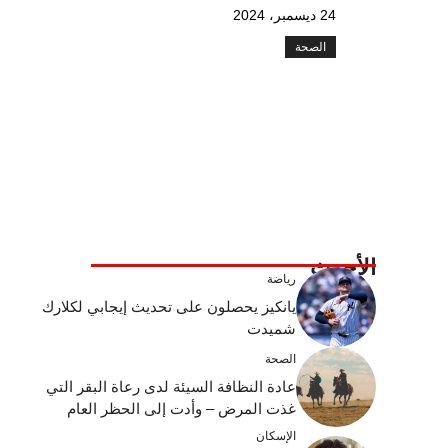
24 ديسمبر، 2024
الصحة
الأحدث
رياضة
يانكيز يحصلون على تحديث إيجابي لكلارك
شميدت
الصحة
عادة النظافة السيئة لدى رعاة البقر التي
غذت المرض – وأدت إلى الحظر العام
الإسكان