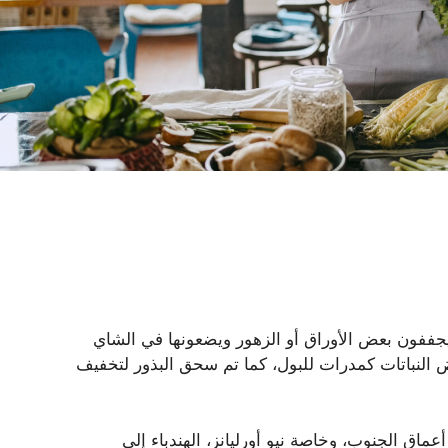
 يجففون بعض الأوراق أو الزهور ويضعونها في الشاي
 النباتات كمدرات للبول، كما تم سحق البذور لتخفيف
ماق الجنوب، وخاصة نيو أورليانز، الهندباء إلى