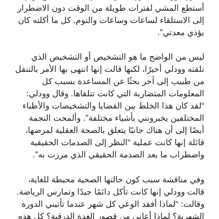
أستطع المشي لفترات طويلة من الوقت دون الاضطرار
إلى الاستلقاء لساعات وساعات والنوم. كل ما أكلته كان
يؤذي معدتي”.
ليس من الواضح ما هو التشخيص أو التشخيص الذي
تلقته وودلي أخيرًا، لكنها قالت إنها انتهى بها الأمر بالتنقل
من طبيب إلى آخر بحثًا عن المساعدة بسبب كل
المعلومات المتضاربة التي كانت تتلقاها. وقال وودلي:
“لقد كان هذا الخلط بين القضايا والتشخيصات والأطباء
المختلفين يخبرونني بأشياء مختلفة”. وألمحت النجمة
أيضًا إلى أن هناك جانبًا يتعلق بالصحة العقلية لمرضها،
قائلة إنها كانت عملية “النظر إلى الصدمات الحقيقية
واضطراب ما بعد الصدمة الحقيقي الذي مررت به”.
وفي مناقشة سبب كون حالتها الصحية محبطة للغاية،
قالت وودلي إنها كانت تأكل دائمًا جيدًا وتمارس الرياضة.
وقالت: “لماذا أفقد الوعي كل شهر عندما تأتيني الدورة
الشهرية؟ لماذا أعاني من قصور الغدة الدرقية؟ كل هذه