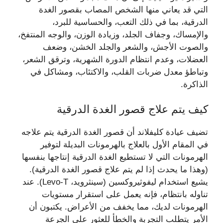
التي قد يعاني منها الشخص المصاب بقصور الغدة
الدرقية، بما في ذلك التعب، والحساسية للبرد،
والإمساك، وجفاف الجلد، وزيادة الوزن، والوجه المنتفخ،
والصوت الأجش، والشعر والجلد الخشن، وضعف
العضلات، وعدم انتظام الدورة الشهرية، وترقق الشعر،
وتباطؤ معدل ضربات القلب، والاكتئاب، ومشاكل في
الذاكرة.
كيف يتم علاج قصور الغدة الدرقية
تضيف عيادة كليفلاند أن قصور الغدة الدرقية يتم علاجه
في المقام الأول بالعلاج بالهرمونات البديلة لتوفير
الهرمونات التي لا تستطيع الغدة الدرقية إنتاجها بنفسها
(وهذا ما يحدث إذا لم يتم علاج قصور الغدة الدرقية).
يشيع استخدام ليفوثيروكسين (سينثرويد، Levo-T). عند
تناوله بانتظام، فإنه يعمل على استقرار مستويات
الهرمونات لديك، مما يخفف من الأعراض. يكتبون أن
الأمر يتطلب التجربة والخطأ للعثور على الجرعة