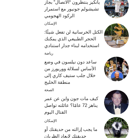
يانكيز ينتظرون “الاتصال” بجاز
تشيشولم جونيور مع استمرار
الركود الهجومي
الإسكان
الكتل الخرسانية لن تفعل شيئًا:
الحجر الطبيعي الذي يمكنك
استخدامه لبناء جدار استنادي
رياضة
ساعد دون نيلسون في وضع
الأساس لسلالة ووريورز من
خلال جلب ستيف كاري إلى
منطقة الخليج
الصحة
كيف مات جون واين عن عمر
يناهز 72 عامًا؟ عائلته تواصل
القتال اليوم
الإسكان
ما يجب إزالته من حديقتك أو
حديقتك لإبعاد الظربان