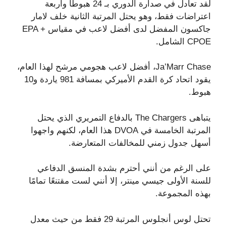
لقد تعادل في صدارة الدوري بـ 24 هبوطًا وأربعة
اعتراضات فقط، وهو يحتل المرتبة الثانية خلف لامار
جاكسون المفضل لدى أفضل لاعب في مقياس EPA +
CPOE الشامل.
Ja’Marr Chase، أفضل لاعب هجومي مرشح لهذا العام،
يقود اتحاد كرة القدم الأميركي بمسافة 981 ياردة و10
هبوط.
يتباهى The Chargers بالدفاع التمريري الذي يحتل
المرتبة الخامسة في DVOA هذا العام، لكنهم واجهوا
أسهل جدول زمني للمخالفات المتعارضة.
على الرغم من أنني أحترم بشدة المنسق الدفاعي
للسنة الأولى جيسي مينتر، إلا أنني لست مقتنعًا تمامًا
بهذه المجموعة.
تحتل لوس أنجلوس المرتبة 29 فقط من حيث معدل