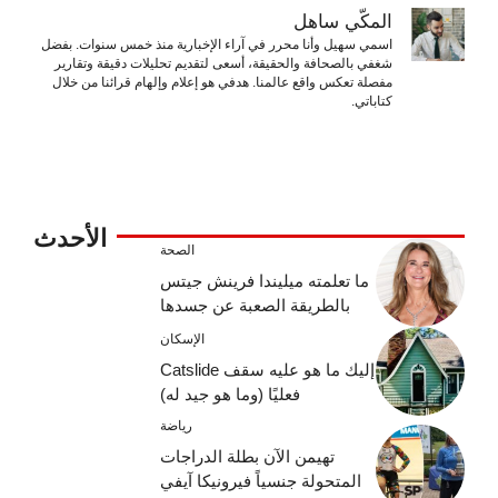
المكّي ساهل
اسمي سهيل وأنا محرر في آراء الإخبارية منذ خمس سنوات. بفضل
شغفي بالصحافة والحقيقة، أسعى لتقديم تحليلات دقيقة وتقارير
مفصلة تعكس واقع عالمنا. هدفي هو إعلام وإلهام قرائنا من خلال
كتاباتي.
الأحدث
الصحة
ما تعلمته ميليندا فرينش جيتس
بالطريقة الصعبة عن جسدها
الإسكان
إليك ما هو عليه سقف Catslide
فعليًا (وما هو جيد له)
رياضة
تهيمن الآن بطلة الدراجات
المتحولة جنسياً فيرونيكا آيفي