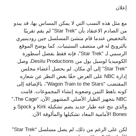
إعلان
مع مثل هذه النسب التي لا يمكن المساس بها، قد يبدو
من الصادم الاعتقاد بأن “Star Trek” لم يقم تقريبًا
بالتخفيض عندما قام منشئ المسلسل جين رودينبيري
بالترويج له في منتصف الستينيات. كما يوضح الموقع
الرسمي لـ “Star Trek”، فإنه فقط بفضل أسطورة
الكوميديا ​​لوسيل بول من Desilu Productions، وصل
“Star Trek” إلى أي مكان. لم يحصل أعضاء مجلس
إدارة NBC على العرض حقًا بغض النظر عن شعاره
المقتضب “Wagon Train to the Stars”، بالإضافة إلى
كونه باهظ الثمن وصعوبة إنشاء المجموعات. قامت
NBC بتجهيز الطيار الأصلي المشهور الآن، “The Cage،”
والذي نتج عنه طيار جديد يضم تشكيلة Kirk و Spock و
Bones الأمامية المعاد تشكيلها والمألوفة الآن.
لكن على الرغم من ذلك، لم يصل مسلسل “Star Trek”