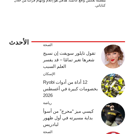
مفصلة تعكس واقع عالمنا. هدفي هو إعلام وإلهام قرائنا من خلال
كتاباتي.
الأحدث
الصحة
تقول تايلور سويفت إن نسيج
شعرها تغير تمامًا – قد يفسر
العلم السبب
الإسكان
12 أداة من أدوات Ryobi
بخصومات كبيرة في أغسطس
2026
رياضة
كيسي ميز “محرج” من أسوأ
بداية مسيرته في أول ظهور
لبادريس
الصحة