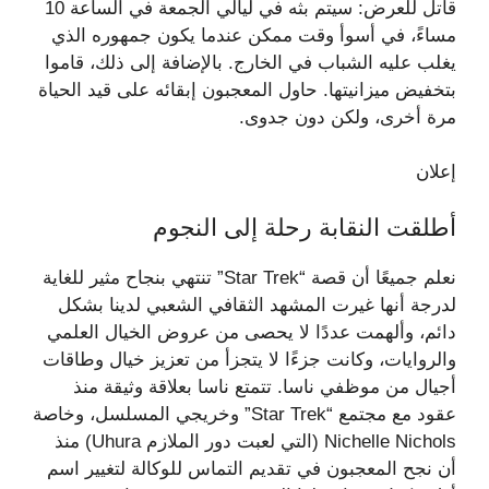
قاتل للعرض: سيتم بثه في ليالي الجمعة في الساعة 10
مساءً، في أسوأ وقت ممكن عندما يكون جمهوره الذي
يغلب عليه الشباب في الخارج. بالإضافة إلى ذلك، قاموا
بتخفيض ميزانيتها. حاول المعجبون إبقائه على قيد الحياة
مرة أخرى، ولكن دون جدوى.
إعلان
أطلقت النقابة رحلة إلى النجوم
نعلم جميعًا أن قصة “Star Trek” تنتهي بنجاح مثير للغاية
لدرجة أنها غيرت المشهد الثقافي الشعبي لدينا بشكل
دائم، وألهمت عددًا لا يحصى من عروض الخيال العلمي
والروايات، وكانت جزءًا لا يتجزأ من تعزيز خيال وطاقات
أجيال من موظفي ناسا. تتمتع ناسا بعلاقة وثيقة منذ
عقود مع مجتمع “Star Trek” وخريجي المسلسل، وخاصة
Nichelle Nichols (التي لعبت دور الملازم Uhura) منذ
أن نجح المعجبون في تقديم التماس للوكالة لتغيير اسم