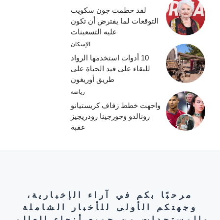
لقد حطمت جون سكويب
التوقعات لما يفترض أن تكون
عليه التسعينات
الإسكان
10 أدوات استخدمها الرواد
للبقاء على قيد الحياة على
طريق أوريغون
رياضة
واجهت خطط زفاف كريستيانو
رونالدو وجورجينا رودريجيز
عقبة
مرحبًا بكم في آراء الإخبارية،
وجهتكم الأولى للأخبار الشاملة
والمستجدات من جميع أنحاء العالم.