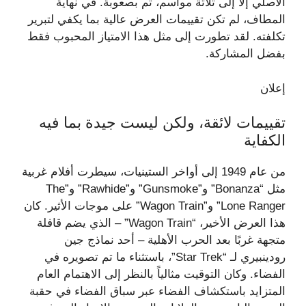
الأصلي إلا إلى ثلاثة مواسم، ثم بصعوبة. في نهاية
المطاف، لم تكن تقييمات العرض عالية بما يكفي لتبرير
تكلفته. لقد تطورت إلى مثل هذا الامتياز المحبوب فقط
بفضل المشاركة.
إعلان
تقييمات لائقة، ولكن ليست جيدة بما فيه
الكفاية
من عام 1949 إلى أواخر الستينيات، سيطرت أفلام غربية
مثل “Bonanza” و”Gunsmoke” و”Rawhide” و”The
Lone Ranger” و”Wagon Train” على موجات الأثير. كان
هذا العرض الأخير، “Wagon Train” – الذي يضم قافلة
متجهة غربًا بعد الحرب الأهلية – أحد نماذج جين
رودينبيري لـ “Star Trek”، باستثناء ما تم تصويره في
الفضاء. وكان التوقيت مثالياً بالنظر إلى الاهتمام العام
المتزايد باستكشاف الفضاء عبر سباق الفضاء في حقبة