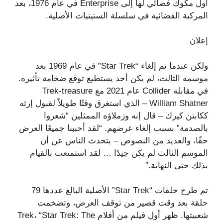
أول مكوك فضائي لها إلى Enterprise في عام 1976، بعد
المركبة الفضائية في سلسلة الستينيات الأصلية.
إعلان
ولكن عندما تم إلغاء “Star Trek” في عام 1969 بعد
موسمه الثالث، لم يكن أحد يستطيع توقع ضخامة تأثيره.
في مقابلة Collider عام 2021 مع Trek-treasure
William Shatner – الذي استغرق وقتًا طويلاً لقبول إرثه
ككابتن كيرك – قال إنه وزملاؤه الممثلين “شعروا
بالصدمة” بسبب إلغاء عرضهم. “لقد أحببنا جميعًا العرض
حقًا، والعديد من النصوص – يتحدث الناس عن أن
الموسم الثالث لم يكن جيدًا … لقد استمتعت بالقيام
بذلك حتى النهاية.”
تم طرح حلقات “Star Trek” الأصلية البالغ عددها 79
حلقة بعد وقت قصير من توقف العرض، وتضخمت
شعبيتها. ظهر أول فيلم من أفلام Trek، “Star Trek: The