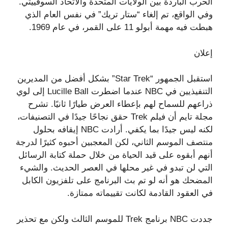
الحرب الباردة بين الولايات المتحدة والاتحاد السوفييتي.
وفي الواقع، تم إلغاء “ستار تريك” في نفس العام الذي
هبطت فيه مهمة أبولو 11 على القمر، في عام 1969.
إعلان
استقبل الجمهور “Star Trek” بشكل أفضل من المديرين
التنفيذيين في NBC عندما اضطرت Lucille Ball إلى لوي
ذراعهم للسماح لهم بإعطاء العرض طيارًا ثانيًا. تشرح
مجلة تايم أن فيلم Trek حقق نجاحًا جيدًا في التصنيفات،
لكنه ليس جيدًا بما يكفي. أرادت NBC إيقافه بحلول
منتصف الموسم الثاني، لكن المعجبين أحبوه كثيرًا لدرجة
أنهم أبقوه على قيد الحياة من خلال حملة كتابة الرسائل
التي لن تبدو في غير محلها في العصر الحديث. والشيء
المضحك هو أنه لو تم بث البرنامج على تلفزيون الكابل
في العقود القادمة لكانت تقييماته ممتازة.
جددت NBC برنامج Trek للموسم الثالث ولكن مع تحذير