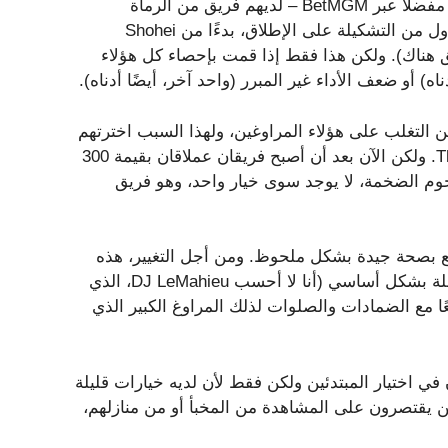
من المؤكد أن فريق Dodgers – بشكل غريب، وهو ناقص 130 مفضلًا عبر BetMGM – لديهم فريق من الرماة
الصادقين إلى الخير تحت توظيفهم للحصول على أفضل ثلث أول من التشكيلة على الإطلاق، بدءًا من Shohei
فريق هناك). ولكن هذا فقط إذا قمت بإحصاء كل هؤلاء
ه) أو ضعف الأداء غير المبرر (واحد آخر، أيضًا أدناه).
ن التغلب على هؤلاء المراوغين، ولهذا السبب اخترتهم
كفائزين ببطولة العالم في قسم الربيع الخاص بجريدة The Post. ولكن الآن بعد أن أصبح فريقان عملاقان بقيمة 300
جوم الضخمة، لا يوجد سوى خيار واحد، وهو فريق
تع بصحة جيدة بشكل ملحوظ. ومن أجل التغيير، هذه
هي ميزتهم الكبيرة. بينما سيقدم فريق Yankees قائمتهم الكاملة بشكل أساسي (أنا لا أحسب DJ LeMahieu، الذي
دو جيدًا أبدًا في عام 2024)، يتم تجميع دوران Dodgers معًا مع الضمادات والصلوات لذلك المراوغ الكبير الذي
ي اختيار المبتدئين ولكن فقط لأن لديه خيارات قليلة
لذين يقتصرون على المشاهدة من المخبأ أو من منازلهم،