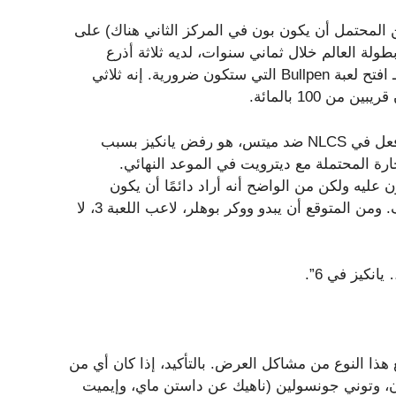
من المحتمل أن يكون بون في المركز الثاني هناك) على
ظهوره الرابع في بطولة العالم خلال ثماني سنوات، لديه ثلاثة أذرع
محتملة فقط لبدء المباريات قبل أن يفكر في من هو الأنسب لـ افتح لعبة Bullpen التي ستكون ضرورية. إنه ثلاثي
 100 بالمائة.
جاك فلاهيرتي، الذي حصل على الكرة في اللعبة 1، تمامًا كما فعل في NLCS ضد ميتس، هو رفض يانكيز بسبب
 المحتملة مع ديترويت في الموعد النهائي.
 عليه ولكن من الواضح أنه أراد دائمًا أن يكون
مراوغًا، هو بداية متضائلة للعبة 2 منذ عودته من قلق في الكتف. ومن المتوقع أن يبدو ووكر بوهلر، لاعب اللعبة 3، لا
نكيز في 6”.
هذا النوع من مشاكل العرض. بالتأكيد، إذا كان أي من
ون، وتوني جونسولين (ناهيك عن داستن ماي، وإيميت