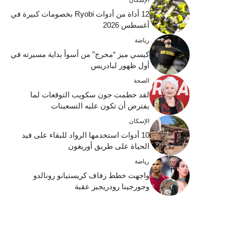
12 أداة من أدوات Ryobi بخصومات كبيرة في
أغسطس 2026
رياضة
كيسي ميز “محرج” من أسوأ بداية مسيرته في
أول ظهور لبادريس
الصحة
لقد حطمت جون سكويب التوقعات لما
يفترض أن تكون عليه التسعينات
الإسكان
10 أدوات استخدمها الرواد للبقاء على قيد
الحياة على طريق أوريغون
رياضة
واجهت خطط زفاف كريستيانو رونالدو
وجورجينا رودريجيز عقبة