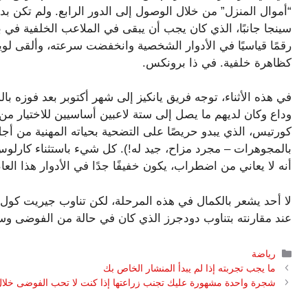
“أموال المنزل” من خلال الوصول إلى الدور الرابع. ولم تكن بداي
سينجا جانبًا، الذي كان يجب أن يبقى في الملاعب الخلفية ف
كظاهرة خلفية. في ذا برونكس.
في هذه الأثناء، توجه فريق يانكيز إلى شهر أكتوبر بعد فوزه 
وداع وكان لديهم ما يصل إلى ستة لاعبين أساسيين للاختيار م
كورتيس، الذي يبدو حريصًا على التضحية بحياته المهنية من أج
بالمجوهرات – مجرد مزاح، جيد له!). كل شيء باستثناء كارلوس
أنه لا يعاني من اضطراب، يكون خفيفًا جدًا في الأدوار هذا العا
لا أحد يشعر بالكمال في هذه المرحلة، لكن تناوب جيريت كول
عند مقارنته بتناوب دودجرز الذي كان في حالة من الفوضى وسيث
التصنيفات
رياضة
ما يجب تجربته إذا لم يبدأ المنشار الخاص بك
شجرة واحدة مشهورة عليك تجنب زراعتها إذا كنت لا تحب الفوضى خل