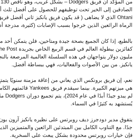
Ohtani الذي لا يضاهى ( قد يكون فريق يانكيز ثاني أفضل 
الرماة الرائعين الذين خرجوا بسبب الإصابات (كثيرة، مدرجة أدنا
بالطبع، إذا كان الجميع بصحة جيدة ومتاحين، فلن يتمكن أحد م
مليون دولار يتواجهان في هذه السلسلة العالمية المرصعة بالن
يانكيز. من بين الأصوات والفعاليات، فهي ببساطة أفضل.
نعم، إن فريق برونكس الذي يعاني من إعاقة مزمنة سنويًا يتم
لم يب
يُستشهد به كثيرًا في السماء.
يتفوق مدير دودجرز ديف روبرتس على نظيره يانكيز آرون بون ف
جدًا. مع التناوب الكامل بين المبتدئين الرائعين والمتميزين ا
فإن خيارات روبرتس محدودة بشكل يبعث على السخرية.