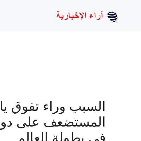
نتقل
لى
لمحتوى
السبب وراء تفوق يان
المستضعف على دود
في بطولة العالم