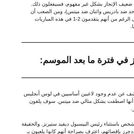
ب ضعيف الإنجاز بشكل غير مفهوم، فسيفعلون ذلك.
 واحد ضد بادريس واثنان ضد ميتس)، ومن الصعب أن
نرى كيف يمكنهم تجنب واحد على الأقل في بطولة العالم. على الرغم من أنهم يتقدمون 2-1 في هذه المباريات
.
 يكشف عن عدم وجود لاعبين أساسيين في لوس أنجليس
يبدو أنها اصطفت بشكل مثالي ضد ميتس. سوف يلقون
.
ي شخص باستثناء رئيس البيسبول ديفيد ستيرنز. والحقيقة
دجرز بإقصائهم، اعترف بصراحة أنهم كانوا يلعبون بـ