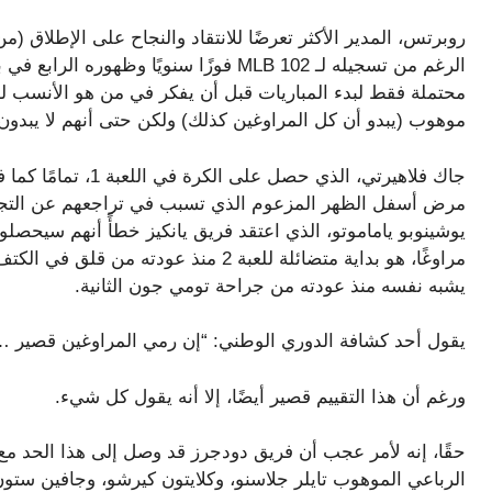
روبرتس، المدير الأكثر تعرضًا للانتقاد والنجاح على الإطلاق (
الرغم من تسجيله لـ MLB 102 فوزًا سنويًا و
موهوب (يبدو أن كل المراوغين كذلك) ولكن حتى أنهم لا يبدون قريبين من
مرض أسفل الظهر المزعوم الذي تسبب في تراجعهم عن التجارة
يوشينوبو ياماموتو، الذي اعتقد فريق يانكيز خطأً أنهم سيحصلون
يشبه نفسه منذ عودته من جراحة تومي جون الثانية.
يقول أحد كشافة الدوري الوطني: “إن رمي المراوغين قصير … يا
ورغم أن هذا التقييم قصير أيضًا، إلا أنه يقول كل شيء.
حقًا، إنه لأمر عجب أن فريق دودجرز قد وصل إلى هذا الحد مع 
الرباعي الموهوب تايلر جلاسنو، وكلايتون كيرشو، وجافين ست