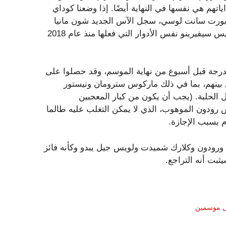
اتهم هي نفسها في النهاية أيضًا. إذا وضعنا كوداي
ي بورت سانت لوسي، سجل الآس الجديد شون مانيا
رقمًا قياسيًا في الأدوار الشخصية وانخفضت سرعته، وألقى لويس سيفيرينو نفس الأدوار التي فعلها منذ عام 2018
بالدرجة قبل أسبوع من نهاية الموسم، وقد حصلوا على
ن بينهم، بما في ذلك ماركوس سترومان ونيستور
ل الحلبة. (يجب أن يكون من كبار المعجبين
 رودون الموهوب، الذي لا يمكن التغلب عليه طالما
م بسبب الإجازة.
 ورودون وكلارك شميدت ولويس جيل يبدو وكأنه فائز
بت أنه التراجع.
ال موسمين