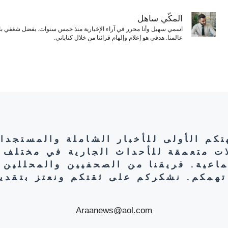
المكّي ساهل
اسمي سهيل وأنا محرر في آراء الإخبارية منذ خمس سنوات. بفضل شغفي بال
عالمنا. هدفي هو إعلام وإلهام قرائنا من خلال كتاباتي.
هتكم الأولى للأخبار الشاملة والمستجدا
ات متعمقة للأحداث الجارية في مختلف 
تماعية. فريقنا من الصحفيين والمحللين 
تهمكم. نشكركم على ثقتكم ونعتز بتقديم
Araanews@aol.com