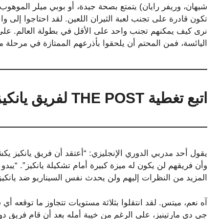
شيهان، وريفر رايان) يتمتع بصحة جيدة، أو بوبي ميلر الموهو
تكون قادرة على تجنب لعبة الثيران اللعين. لقد احتاجوا إلى
اليائسة، فمن المحتم أن يلحقوا بأذرعهم الممتازة في مرحلة ما
اتبع تغطية THE POST لفريق يانكيز في فترة ما بعد الموسم:
يقول أحد مدربي الدوري الإنجليزي: “أعتقد أن فريق يانكيز
وأن فريقهم لن يكون له ميزة كبيرة أمام تشكيلة يانكيز”. “
المزيد من النظرات إليهم ولن يحدث نفس السيناريو ضد يانكيز
آه نعم، ميتس. لقد انتقلوا بثلاثة مستويات تتجاوز ما توقعه أ
جي دي مارتينيز، على الرغم من خيبة أمله بعد أن قام فريق دو